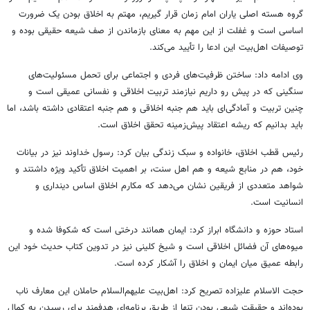
گروه هسته اصلی یاران امام زمان قرار گیریم،
مهتم
به اخلاق بودن یک ضرورت
اساسی است و غفلت از این مهم به معنای بازماندن از صف شیعه حقیقی بوده و
توصیفات اهل‌بیت این ادعا را تأیید می‌کند.
وی ادامه داد: ساختن ظرفیت‌های فردی و اجتماعی برای تحمل مسئولیت‌های
سنگینی که در پیش رو داریم نیازمند تربیت اخلاقی و نفسانی عمیقی است و
چنین تربیت و آمادگی‌ای باید هم جنبه اخلاقی و هم جنبه اعتقادی داشته باشد، اما
باید بدانیم که ریشه اعتقاد پیش‌زمینه تحقق اخلاق است.
رئیس قطب اخلاق، خانواده و سبک زندگی بیان کرد: رسول خداوند نیز در بیانات
خود، هم در منابع شیعه و هم اهل سنت، بر اهمیت اخلاق تأکید ویژه داشتند و
شواهد متعددی از فریقین نشان می‌دهد که مکارم اخلاق اساس دینداری و
انسانیت است.
استاد حوزه و دانشگاه ابراز کرد: ایمان همانند درختی است که شکوفا شده و
میوه‌های آن
فضائل
اخلاقی است و شیخ کلینی نیز در تدوین کتاب حدیث خود این
رابطه عمیق میان ایمان و اخلاق را آشکار کرده است.
حجت الاسلام علیزاده تصریح کرد: اهل‌بیت علیهم‌السلام حاملان این معارف ناب
بوده‌اند و حقیقت شیعی بودن تنها از طریق برنامه‌ای هدفمند برای رسیدن به کمال