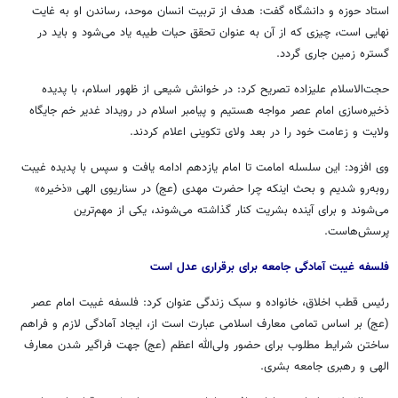
استاد حوزه و دانشگاه گفت: هدف از تربیت انسان موحد، رساندن او به غایت
نهایی است، چیزی که از آن به عنوان تحقق حیات طیبه یاد می‌شود و باید در
گستره زمین جاری گردد.
حجت‌الاسلام علیزاده تصریح کرد: در خوانش شیعی از ظهور اسلام، با پدیده
ذخیره‌سازی امام عصر مواجه هستیم و پیامبر اسلام در رویداد غدیر خم جایگاه
ولایت و زعامت خود را در بعد ولای تکوینی اعلام کردند.
وی افزود: این سلسله امامت تا امام یازدهم ادامه یافت و سپس با پدیده غیبت
روبه‌رو شدیم و بحث اینکه چرا حضرت مهدی (
عج
) در سناریوی الهی «ذخیره»
می‌شوند و برای آینده بشریت کنار گذاشته می‌شوند، یکی از مهم‌ترین
پرسش‌هاست.
فلسفه غیبت آمادگی جامعه برای برقراری عدل است
رئیس قطب اخلاق، خانواده و سبک زندگی عنوان کرد: فلسفه غیبت امام عصر
(
عج
) بر اساس تمامی معارف اسلامی عبارت است از، ایجاد آمادگی لازم و فراهم
ساختن شرایط مطلوب برای حضور ولی‌الله اعظم (
عج
) جهت فراگیر شدن معارف
الهی و رهبری جامعه بشری.