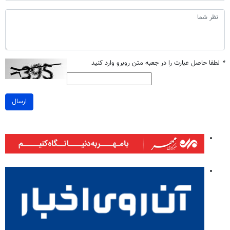
*
لطفا حاصل عبارت را در جعبه متن روبرو وارد کنید
ارسال