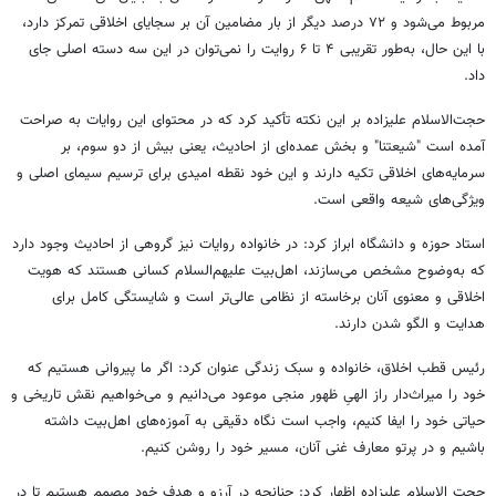
مربوط می‌شود و ۷۲ درصد دیگر از بار مضامین آن بر سجایای اخلاقی تمرکز دارد،
با این حال، به‌طور تقریبی ۴ تا ۶ روایت را نمی‌توان در این سه دسته اصلی جای
داد.
حجت‌الاسلام علیزاده بر این نکته تأکید کرد که در محتوای این روایات به صراحت
آمده است "
شیعتنا
" و بخش عمده‌ای از احادیث، یعنی بیش از دو سوم، بر
سرمایه‌های اخلاقی تکیه دارند و این خود نقطه امیدی برای ترسیم سیمای اصلی و
ویژگی‌های شیعه واقعی است.
استاد حوزه و دانشگاه ابراز کرد: در خانواده روایات نیز گروهی از احادیث وجود دارد
که به‌وضوح مشخص می‌سازند، اهل‌بیت علیهم‌السلام کسانی هستند که هویت
اخلاقی و معنوی آنان برخاسته از نظامی عالی‌تر است و شایستگی کامل برای
هدایت و الگو شدن دارند.
رئیس قطب اخلاق، خانواده و سبک زندگی عنوان کرد: اگر ما پیروانی هستیم که
خود را میراث‌دار راز الهیِ ظهور منجی موعود می‌دانیم و می‌خواهیم نقش تاریخی و
حیاتی خود را ایفا کنیم، واجب است نگاه دقیقی به آموزه‌های اهل‌بیت داشته
باشیم و در پرتو معارف غنی آنان، مسیر خود را روشن کنیم.
حجت الاسلام علیزاده اظهار کرد: چنانچه در آرزو و هدف خود مصمم هستیم تا در