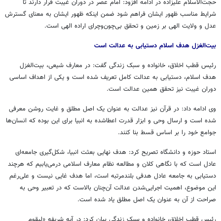
حجت‌الاسلام علیزاده در ادامه افزود: امام عصر در دوران غیبت قرار دارند تا
شرایط مناسب ظهور ایشان فراهم شود ضمن اینکه ظهور ایشان به معنای گسترش
عدل و ولایت الهی بر زمین و تحقق بی‌چون‌وچرای اراده الهی است.
بیت‌الغزل
هدف اسلام دستیابی به عدالت است
رئیس قطب اخلاق، خانواده و سبک زندگی گفت: در معارف شیعی،
بیت‌الغزل
هدف اسلام، دستیابی به عدالت کامل تعریف شده است و یکی از اهداف اساسی
دوران غیبت نیز تحقق همین عدالت است.
وی ادامه داد: در قرآن نیز عدالت به عنوان یک اصل مطلق و غایت روشن معرفی
شده است و ارسال وحی و ابزار قدرت اعطاشده به انبیا برای این بوده که انسان‌ها
جوامع خود را بر اساس قسط بنا کنند.
استاد حوزه و دانشگاه تصریح کرد: هدف نهایی بعثت انبیا، شکل‌گیری جامعه‌ای
عادل است که با نگاهی کلان و مطالعه نظام معارف اسلامی درمی‌یابیم که هرچند
دستیابی به جامعه عادل هدفی بلندمرتبه است، اما هدف
غایی
نیست و علی‌رغم
این موضوع، اهمیت اجرایی‌شدن عدالت آن‌چنان بالاست که در تعبیر وحی به
صراحت از آن به عنوان یک اصل مطلق یاد شده است.
رئیس قطب اخلاق، خانواده و سبک زندگی بیان کرد: در آیه شریفه «
لیقوم