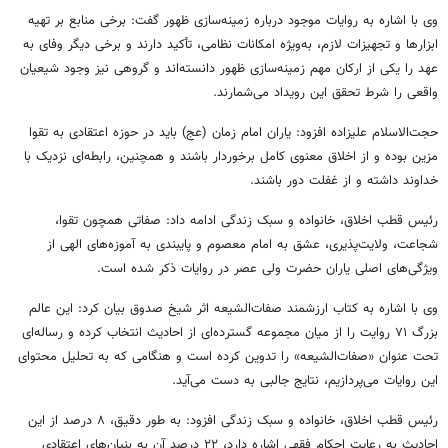
وی با اشاره به روایات موجود درباره زمینه‌سازی ظهور گفت: برخی منابع بر تهیه
ابزارها و تجهیزات لازم، به‌ویژه امکانات نظامی، تأکید دارند و برخی دیگر وفای به
عهد را یکی از ارکان مهم زمینه‌سازی ظهور دانسته‌اند و گروهی نیز وجود شیعیان
واقعی را شرط تحقق این رویداد می‌شمارند.
حجت‌الاسلام علیزاده افزود: یاران امام زمان (
عج
) باید در حوزه اعتقادی به تقوا
مزین بوده و از اخلاق معنوی کامل برخوردار باشند و همچنین، رابطه‌ای نزدیک با
خداوند داشته و از غفلت دور باشند.
رئیس قطب اخلاق، خانواده و سبک زندگی ادامه داد: صفاتی همچون تقوا،
شجاعت، ولایت‌پذیری، عشق به امام معصوم و پایبندی به آموزه‌های الهی از
ویژگی‌های اصلی یاران حضرت ولی عصر در روایات ذکر شده است.
وی با اشاره به کتاب ارزشمند
صفات‌الشیعه
اثر شیخ صدوق بیان کرد: این عالم
بزرگ ۷۱ روایت را از میان مجموعه گسترده‌ای از احادیث انتخاب کرده و رساله‌ای
تحت عنوان «
صفات‌الشیعه
» را تدوین کرده است و هنگامی که به تحلیل محتوای
این روایات می‌پردازیم، نتایج جالبی به دست می‌آید.
رئیس قطب اخلاق، خانواده و سبک زندگی افزود: به طور دقیق، ۸ درصد از این
احادیث به رعایت احکام فقهی اشاره دارد، ۲۲ درصد آن به بنیان‌های اعتقادی