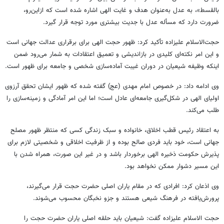
بالقسط
»، به عدل به‌عنوان هدف و غایت الهی اشاره شده است که ازاین‌رو،
ضرورت دارد که
مسأله
عدل با جدیت بیشتری مورد توجه قرار گیرد.
حجت‌الاسلام علیزاده تأکید کرد: ظهور حجت الهی برای برقراری عدالت جهانی است
و این امر نکته‌ای کلیدی در بازاندیشی و تعمیق اعتقادات به شمار می‌رود ضمن
اینکه وظیفه شیعیان در دوران غیبت آماده‌سازی شخصی و جامعه برای ظهور است.
وی ادامه داد: در خصوص امام مهدی (
عج
) گفته شده که ظهور ایشان تحقق آرزوی
اولیای الهی در شکل‌گیری جامعه‌ای عادل است؛ اما این امر آمادگی و زمینه‌سازی را
طلب می‌کند.
به اعتقاد رئیس قطب اخلاق، خانواده و سبک زندگی کسی که منتظر ظهور مصلح
جهانی است، خود باید فردی صالح بوده و از ظرفیت اخلاقی و شخصیتی لازم برای
پذیرش حکومت ذخیره الهی برخوردار باشد و در غیر این صورت، همراه شدن با
این مسیر دشوار ممکن نخواهد بود.
وی اذعان کرد: افرادی که در مقام یاران اصلی حضرت حجت قرار می‌گیرند،
پرورش‌یافته در فرهنگ شیعی هستند و
جزو
نخبگان محسوب می‌شوند.
حجت الاسلام علیزاده گفت: شیعیان باید حلقه اصلی یاران حضرت حجت را