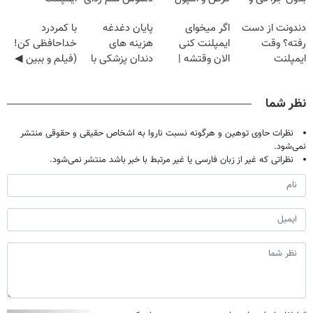
دوره نقاهت
گیاهی
دندونت از دست
اگر میخوای
پایان دغدغه
با کمردرد
رفته؟ وقت
ایمپلنت کنی
هزینه های
خداحافظی کن!
ایمپلنت
الان وقتشه |
دندان پزشکی با
(فیلم و ببین ◀
دیجیتاله
فقط با ۲۵
پک سفید کننده
پرسش‌نامه رو
میلیون تومان!!!
خانگی
پرکن)
نظر شما
نظرات حاوی توهین و هرگونه نسبت ناروا به اشخاص حقیقی و حقوقی منتشر
نمی‌شود.
نظراتی که غیر از زبان فارسی یا غیر مرتبط با خبر باشد منتشر نمی‌شود.