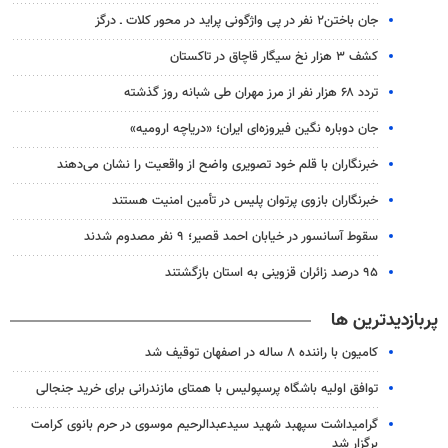
جان باختن۲ نفر در پی واژگونی پراید در محور کلات ـ درگز
کشف ۳ هزار نخ سیگار قاچاق در تاکستان
تردد ۶۸ هزار نفر از مرز مهران طی شبانه روز گذشته
جان دوباره نگین فیروزه‌ای ایران؛ «دریاچه ارومیه»
خبرنگاران با قلم خود تصویری واضح از واقعیت را نشان می‌دهند
خبرنگاران بازوی پرتوان پلیس در تأمین امنیت هستند
سقوط آسانسور در خیابان احمد قصیر؛ ۹ نفر مصدوم شدند
۹۵ درصد زائران قزوینی به استان بازگشتند
پربازدیدترین ها
کامیون با راننده ۸ ساله در اصفهان توقیف شد
توافق اولیه باشگاه پرسپولیس با همتای مازندرانی برای خرید جنجالی
گرامیداشت سپهبد شهید سیدعبدالرحیم موسوی در حرم بانوی کرامت
برگزار شد