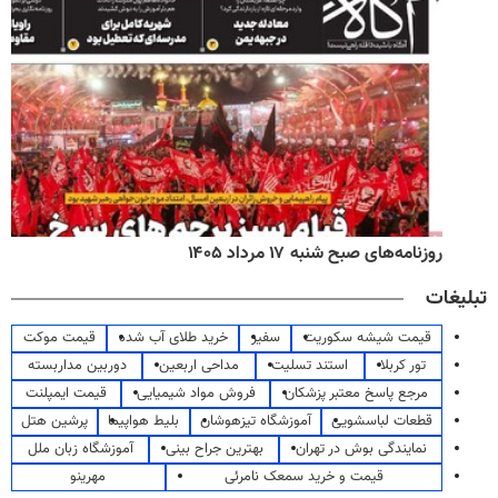
روزنامه‌های صبح شنبه ۱۷ مرداد ۱۴۰۵
تبلیغات
قیمت شیشه سکوریت
سفیر
خرید طلای آب شده
قیمت موکت
تور کربلا
استند تسلیت
مداحی اربعین
دوربین مداربسته
مرجع پاسخ معتبر پزشکان
فروش مواد شیمیایی
قیمت ایمپلنت
قطعات لباسشویی
آموزشگاه تیزهوشان
بلیط هواپیما
پرشین هتل
نمایندگی بوش در تهران
بهترین جراح بینی
آموزشگاه زبان ملل
قیمت و خرید سمعک نامرئی
مهرینو