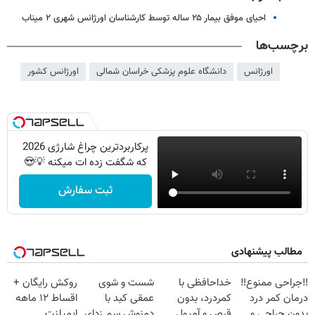
احیای موفق بیمار ۲۵ ساله توسط کارشناسان اورژانس شهری ۲ میناب
برچسب‌ها
اورژانس
دانشگاه علوم پزشکی خراسان شمالی
اورژانس کشور
پرکاربردترین چراغ شارژی 2026
که شگفت زده ات میکنه 💡😍
ثبت سفارش
مطالب پیشنهادی
‼️جراحی ممنوع‼️
خداحافظی با
شست و شوی
روکش رایگان +
درمان کمر درد
کمردرد، بدون
عمقی کبد با
اقساط ۱۲ ماهه
بدون جراحی و
قرص و آمپول
دمنوش سم زدای
ایمپلنت