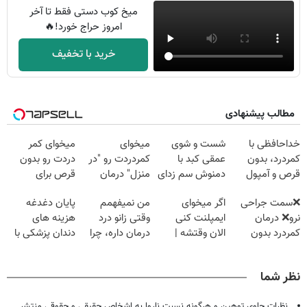
میخ کوب دستی فقط تا آخر
امروز حراج خورد!🔥
خرید با تخفیف
مطالب پیشنهادی
خداحافظی با
شست و شوی
میخوای
میخوای کمر
کمردرد، بدون
عمقی کبد با
کمردردت رو "در
دردت رو بدون
قرص و آمپول
دمنوش سم زدای
منزل" درمان
قرص برای
گیاهی
کنی؟ (◂فیلم +
همیشه خوب
❌سمت جراحی
اگر میخوای
من نمیفهمم
پایان دغدغه
◂پرسش‌نامه)
کنی؟
نرو❌ درمان
ایمپلنت کنی
وقتی زانو درد
هزینه های
(◂پرسش‌نامه رو
کمردرد بدون
الان وقتشه |
درمان داره، چرا
دندان پزشکی با
پر کن)
قرص و دارو
فقط با ۲۵
دردش رو داری
پک سفید کننده
میلیون تومان!!!
تحمل میکنی؟❗
خانگی
نظر شما
نظرات حاوی توهین و هرگونه نسبت ناروا به اشخاص حقیقی و حقوقی منتشر