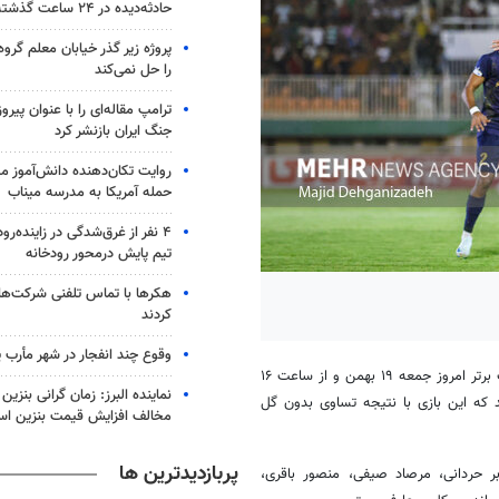
حادثه‌دیده در ۲۴ ساعت گذشته
پروژه زیر گذر خیابان معلم گروه
را حل نمی‌کند
ترامپ مقاله‌ای را با عنوان پیرو
جنگ ایران بازنشر کرد
روایت تکان‌دهنده دانش‌آموز می
حمله آمریکا به مدرسه میناب
تیم پایش درمحور رودخانه
هکرها با تماس تلفنی شرکت‌ه
کردند
وقوع چند انفجار در شهر مأرب 
تیم‌های فوتبال نساجی و چادرملو در هفته نوزدهم لیگ برتر امروز جمعه ۱۹ بهمن و از ساعت ۱۶
نماینده البرز: زمان گرانی بن
که این بازی با نتیجه تساوی بدون گل
مخالف افزایش قیمت بنزین ا
پربازدیدترین ها
 حردانی، مرصاد صیفی، منصور باقری،