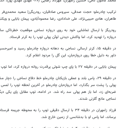
محمد مامون کافی، حسین زامهران، مهرداد رضایی (۴۶- مهدی مهدی پور)، الکساندر مرکل و عارف رستمی
طاهران، هادی حبیبی‌نژاد، علی خدادادی، رضا محمودآبادی، پیمان بابایی و ویکت
رودریگز با ارسال تماشایی خود به روی دروازه نساجی موقعیت خطرناکی سا
دروازه را تهدید کرد، اما واکنش دیدنی لوآن پولی توپ را به کرنر فرستاد.
در دقیقه ۱۵، کرنر ارسالی نساجی به دهانه دروازه چادرملو رسید و امیر
داور به دلیل خطا روی دروازه‌بان، این گل را مردود اعلام کرد.
پیمان بابایی در دقیقه ۲۷ با پای چپ شوتی پرقدرت روانه دروازه کرد، اما توپ با اختلاف از کنار دروازه به بیرون رفت.
در دقیقه ۲۹، پاس بلند و عمقی بازیکنان چادرملو خط دفاع نساجی را دچا
پولی را پشت سر بگذارد، اما دروازه‌بان چادرملو در آخرین لحظه توپ را لمس 
ضربه‌ای زد، اما باز هم پولی سد راه شد. در ادامه، توپ مقابل پای یکی دیگر ا
نساجی مانع گلزنی شدند.
فرزاد زامهران در دقیقه ۳۴ با ارسال دقیقی توپ را به محوطه 
برساند، اما پاس او با بدشانسی از زمین خارج شد.