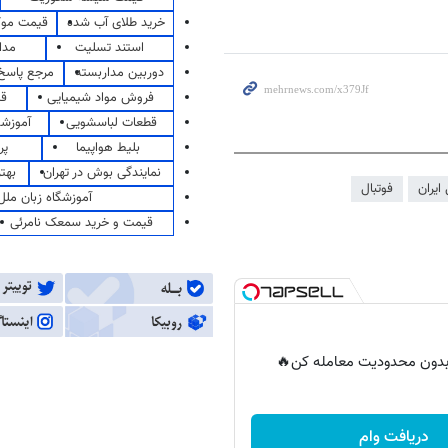
خرید طلای آب شده
قیمت مو
استند تسلیت
مدا
دوربین مداربسته
مرجع پاسخ 
فروش مواد شیمیایی
قی
قطعات لباسشویی
آموزشگ
بلیط هواپیما
پر
نمایندگی بوش در تهران
بهت
 ایران
فوتبال
آموزشگاه زبان ملل
قیمت و خرید سمعک نامرئی
ر بدون محدودیت معامله کن🔥
دریافت وام