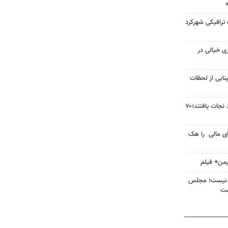
 ترافیکی شهرکرد
زی خیالی در
نابی از لحظات
۴ نفر از غرق‌شدگی در زاینده‌رود نجات یافتند؛۷۰
ای مالی را هک
یمن+ فیلم
زین نیست؛ مجلس
ست