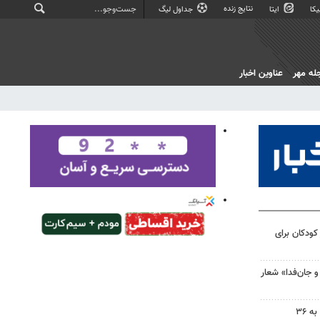
نتایج زنده
کا
ایتا
جداول لیگ
له مهر
عناوین اخبار
کودکان برای
و جان‌فدا» شعار
امدادرسانی هلال احمر اصفهان به ۳۶