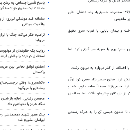
پاسخ تأمین‌اجتماعی به زمان پ
مابه‌التفاوت حقوق بازنشستگان
ترکیب چادرملو: حجت صدقی، سیروس صادقیان، رودریگرز| سعید محمدی‌فر (۴۶- محمرضا حسینی)، رضا دهقان، علی
سامانه ضد موشکی لیزری؛ از ب
ور ماتئوس
واقعیت میدانی
خت و پیمان بابایی با ضربه سری دقیق
ترامپ: فکر می‌کنم جنگ با ایران
می‌یابد
حسین سام‌دلیری با ضربه سر گلزنی کرد، اما
روایت یک حقوقدان از موتورسوا
استقلال در تردد یا چالش فرهن
امضای توافق دفاعی بین عربستا
پاکستان
ر مشکل کرد. هادی حبیبی‌نژاد سعی کرد لوآن
«کشمیری»؛ وقتی برچسب‌سازی
کرد. حبیبی‌نژاد مجدداً صاحب توپ شد و
رسانه‌ای را می‌گیرد
ز بازیکنان چادرملو افتاد، اما مدافعان
محسن رضایی: اجازه باز شدن 
تنگه هرمز را نخواهیم داد
جریمه فرستاد تا مامون عیسی آن را به عارف رستمی
پیکر مطهر شهید «محمدعلی رحیم
اورامان تشییع شد