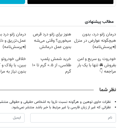
مطالب پیشنهادی
درمان زانو درد، بدون
هنوز برای زانو درد قرص
درمان زانو درد ب
هیچگونه عوارض در منزل
میخوری؟ وقتی می‌شه
عمل،تزریق و دار
(◂پرسش‌نامه)
بدون عمل درمانش
(◂پرسش‌نامه)
کرد؟؟؟؟
خودروت رو سریع و امن
خرید شمش پلمپ
خلافی خودروتو ا
بفروش 🚘 تنها با یک بار
طلاسی، از ۰.۵ گرم تا ۱۰
ببین، با پلاک و 
مراجعه 👇
گرم
بدون نیاز به مرا
حضوری
نظر شما
نظرات حاوی توهین و هرگونه نسبت ناروا به اشخاص حقیقی و حقوقی منتشر 
نظراتی که غیر از زبان فارسی یا غیر مرتبط با خبر باشد منتشر نمی‌شود.