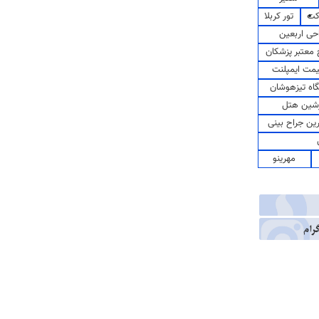
کت
تور کربلا
حی اربعین
معتبر پزشکان
مت ایمپلنت
اه تیزهوشان
شین هتل
رین جراح بینی
مهرینو