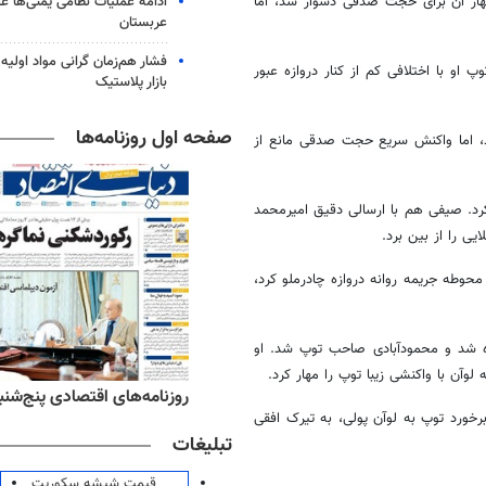
ادامه عملیات نظامی یمنی‌ها عل
ه زمین، مهار آن برای حجت صدقی دشوار شد، اما
عربستان
فشار هم‌زمان گرانی مواد اولیه 
رد، اما توپ او با اختلافی کم از کنار دروازه عبور
بازار پلاستیک
صفحه اول روزنامه‌ها
ه رساند، اما واکنش سریع حجت صدقی مانع از
احب توپ کرد. صیفی هم با ارسالی دقیق امیرمحمد
ی را از بین برد.
ت محوطه جریمه روانه دروازه چادرملو کرد،
تکب اشتباه شد و محمودآبادی صاحب توپ شد. او
وآن با واکنشی زیبا توپ را مهار کرد.
ه‌های ورزشی پنج‌شنبه ۱۵ مرداد ۱۴۰۵
روزنامه‌های اقتصادی پنج‌شنبه ۱۵ مرداد ۰۵
 از برخورد توپ به لوآن پولی، به تیرک افقی
تبلیغات
قیمت شیشه سکوریت