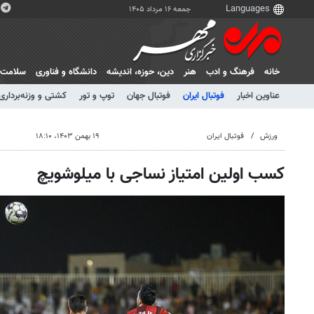
جمعه ۱۶ مرداد ۱۴۰۵
خانه
فرهنگ و ادب
هنر
دين، حوزه، انديشه
دانشگاه و فناوری
سلامت
عناوین اخبار
فوتبال ایران
فوتبال جهان
توپ و تور
کشتی و وزنه‌برداری
ورزش
فوتبال ایران
۱۹ بهمن ۱۴۰۳، ۱۸:۱۰
کسب اولین امتیاز نساجی با میلوشویچ