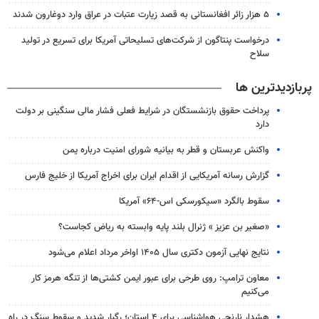
۵ هزار زائر افغانستانی به قصد زیارت عتبات در عراق وارد دوغارون شدند
درخواست پنتاگون از شرکت‌های تسلیحاتی آمریکا برای تسریع در تولید
سلاح
پربازدیدترین ها
پرداخت حقوق بازنشستگان در شرایط فعلی فشار مالی سنگینی بر دولت
دارد
واکنش عربستان و قطر به بیانیه شورای امنیت درباره یمن
گزارش رسانه آمریکایی از اقدام ایران برای اخراج آمریکا از خلیج فارس
سقوط بالگرد «سیکورسکی اس-۶۴» آمریکا
«صغیر بن عزیز » ژنرال بلند پایه وابسته به ریاض کجاست؟
نتایج نهایی آزمون دکتری سال ۱۴۰۵ اواخر مرداد اعلام می‌شود
معاون ترامپ: روی طرحی برای عبور ایمن کشتی‌ها از تنگه هرمز کار
می‌کنیم
هشدار نارنجی هواشناسی برای ۴ استان؛ رگبار شدید و سقوط سنگ در راه