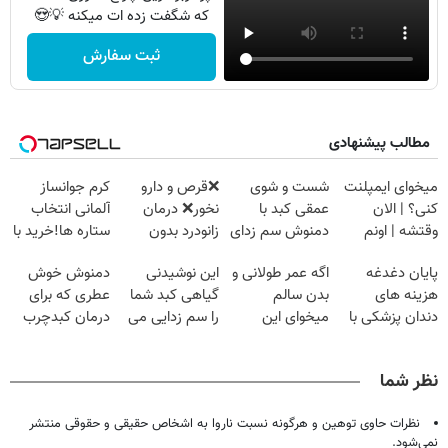
که شگفت زده ات میکنه 💡😍
ثبت سفارش
مطالب پیشنهادی
میخوای ایمپلنت
شست و شوی
❌قرص‌ و دارو
کرم جوانساز
کنی؟ | الان
عمقی کبد با
نخور❌ درمان
آلمانی انتخاب
وقتشه | اونم
دمنوش سم زدای
زانودرد بدون
ستاره ها!خرید با
فقط با ۲۵
گیاهی
قرص
تخفیف
پایان دغدغه
اگه عمر طولانی و
این نوشیدنی
دمنوش خوش
میلیون تومان!!!
هزینه های
بدن سالم
گیاهی کبد شما
عطری که برای
دندان پزشکی با
میخوای این
را سم زدایی می
درمان کبدچرب
پک سفید کننده
نوشیدنی رو با
کند (با ضمانت
معجزه میکنه
خانگی
تخفیف بخر
مرجوعی)
نظر شما
نظرات حاوی توهین و هرگونه نسبت ناروا به اشخاص حقیقی و حقوقی منتشر
نمی‌شود.