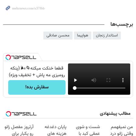
برچسب‌ها
استاندار زنجان
هواپیما
محسن صادقی
قطعا خنکت میکنه🌀🌬️ (پنکه
رومیزی مه پاش + تخفیف ویژه)
سفارش بده!
مطالب پیشنهادی
من نمیفهمم
شست و شوی
پایان دغدغه
آرتروز مفصل زانو
وقتی زانو درد
عمقی کبد با
هزینه های
رو یکبار برای