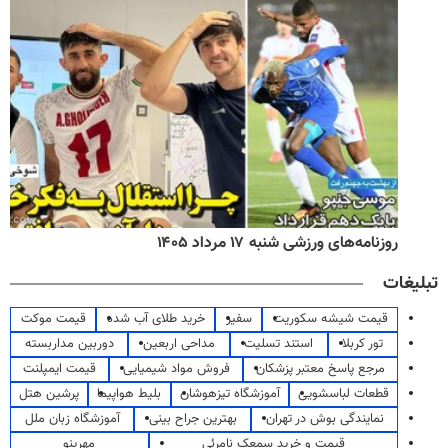
روزنامه‌های ورزشی شنبه ۱۷ مرداد ۱۴۰۵
تبلیغات
قیمت شیشه سکوریت
سفیر
خرید طلای آب شده
قیمت موکت
تور کربلا
استند تسلیت
مداحی اربعین
دوربین مداربسته
مرجع پاسخ معتبر پزشکان
فروش مواد شیمیایی
قیمت ایمپلنت
قطعات لباسشویی
آموزشگاه تیزهوشان
بلیط هواپیما
پرشین هتل
نمایندگی بوش در تهران
بهترین جراح بینی
آموزشگاه زبان ملل
قیمت و خرید سمعک نامرئی
مهرینو