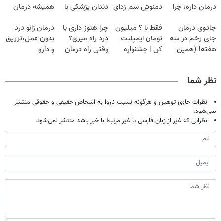
درمان داره، چرا
دمنوش سم زدای
دندان پزشکی با
همیشه درمان
دردش رو داری
گیاهی
پک سفید کننده
کن!
جادوی درمان
فقط با ؟ میلیون
چرا هنوز داری با
درمان زانو درد
تحمل میکنی؟❗
خانگی
◗پرسش‌نامه◖
جای زخم در سه
تومان ایمپلنت
درد راه میری؟
بدون عمل،تزریق
هفته! (همین
کن | جشنواره
وقتی راه درمان
و دارو
حالا رایگان
تموم نشه !!!
جلو پاته!
(◂پرسش‌نامه)
صحبت کنید)
نظر شما
نظرات حاوی توهین و هرگونه نسبت ناروا به اشخاص حقیقی و حقوقی منتشر
نمی‌شود.
نظراتی که غیر از زبان فارسی یا غیر مرتبط با خبر باشد منتشر نمی‌شود.