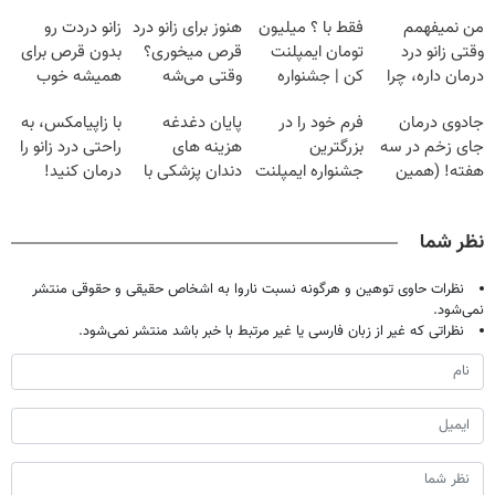
من نمیفهمم
فقط با ؟ میلیون
هنوز برای زانو درد
زانو دردت رو
وقتی زانو درد
تومان ایمپلنت
قرص میخوری؟
بدون قرص برای
درمان داره، چرا
کن | جشنواره
وقتی می‌شه
همیشه خوب
دردش رو داری
تموم نشه !!!
بدون عمل
کن! (قدم اول،
جادوی درمان
فرم خود را در
پایان دغدغه
با زاپیامکس، به
تحمل میکنی؟❗
درمانش کرد؟؟؟؟
پرسش‌نامه)
جای زخم در سه
بزرگترین
هزینه های
راحتی درد زانو را
هفته! (همین
جشنواره ایمپلنت
دندان پزشکی با
درمان کنید!
حالا رایگان
تهران پر کنید ! |
پک سفید کننده
صحبت کنید)
فقط ۲۵ میلیون
خانگی
نظر شما
نظرات حاوی توهین و هرگونه نسبت ناروا به اشخاص حقیقی و حقوقی منتشر
نمی‌شود.
نظراتی که غیر از زبان فارسی یا غیر مرتبط با خبر باشد منتشر نمی‌شود.