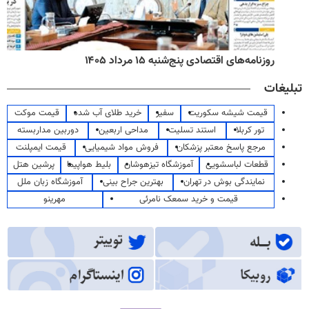
روزنامه‌های اقتصادی پنج‌شنبه ۱۵ مرداد ۱۴۰۵
تبلیغات
قیمت شیشه سکوریت
سفیر
خرید طلای آب شده
قیمت موکت
تور کربلا
استند تسلیت
مداحی اربعین
دوربین مداربسته
مرجع پاسخ معتبر پزشکان
فروش مواد شیمیایی
قیمت ایمپلنت
قطعات لباسشویی
آموزشگاه تیزهوشان
بلیط هواپیما
پرشین هتل
نمایندگی بوش در تهران
بهترین جراح بینی
آموزشگاه زبان ملل
قیمت و خرید سمعک نامرئی
مهرینو