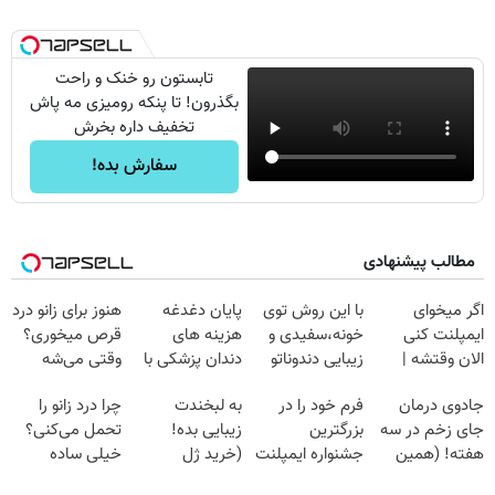
تابستون رو خنک و راحت
بگذرون! تا پنکه رومیزی مه پاش
تخفیف داره بخرش
سفارش بده!
مطالب پیشنهادی
اگر میخوای
با این روش توی
پایان دغدغه
هنوز برای زانو درد
ایمپلنت کنی
خونه،سفیدی و
هزینه های
قرص میخوری؟
الان وقتشه |
زیبایی دندوناتو
دندان پزشکی با
وقتی می‌شه
فقط با ۲۵
برگردون
پک سفید کننده
بدون عمل
جادوی درمان
فرم خود را در
به لبخندت
چرا درد زانو را
میلیون تومان!!!
(40%off)
خانگی
درمانش کرد؟؟؟؟
جای زخم در سه
بزرگترین
زیبایی بده!
تحمل می‌کنی؟
هفته! (همین
جشنواره ایمپلنت
(خرید ژل
خیلی ساده
حالا رایگان
تهران پر کنید ! |
سفیدکننده
درمنزل درمانش