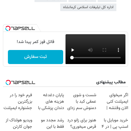
اداره کل تبلیغات اسلامی کرمانشاه
قاتل قوز کمر پیدا شد!
ثبت سفارش
مطالب پیشنهادی
اگر میخوای
شست و شوی
پایان دغدغه
فرم خود را در
ایمپلنت کنی
عمقی کبد با
هزینه های
بزرگترین
الان وقتشه |
دمنوش سم زدای
دندان پزشکی با
جشنواره ایمپلنت
فقط با ۲۵
گیاهی
پک سفید کننده
تهران پر کنید ! |
خرید موبایل با
هنوز برای زانو درد
رشد مجدد مو
ویدیو هولناک از
میلیون تومان!!!
خانگی
فقط ۲۵ میلیون
اسنپ پی | در ۴
قرص میخوری؟
فقط با این
جوان کارتن