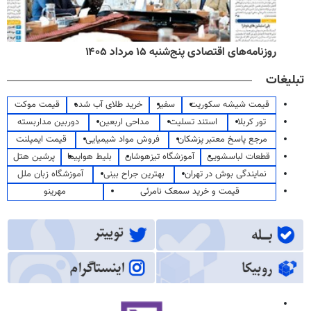
روزنامه‌های اقتصادی پنج‌شنبه ۱۵ مرداد ۱۴۰۵
تبلیغات
قیمت شیشه سکوریت
سفیر
خرید طلای آب شده
قیمت موکت
تور کربلا
استند تسلیت
مداحی اربعین
دوربین مداربسته
مرجع پاسخ معتبر پزشکان
فروش مواد شیمیایی
قیمت ایمپلنت
قطعات لباسشویی
آموزشگاه تیزهوشان
بلیط هواپیما
پرشین هتل
نمایندگی بوش در تهران
بهترین جراح بینی
آموزشگاه زبان ملل
قیمت و خرید سمعک نامرئی
مهرینو