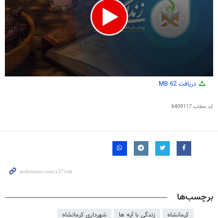
0
دریافت
62 MB
seconds
of
1
کد مطلب
6409117
minute,
32
seconds
برچسب‌ها
کرمانشاه
زندگی با آیه ها
شهرداری کرمانشاه