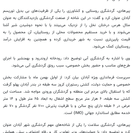
پیرهادی
، گردشگری روستایی و کشاورزی را یکی از ظرفیت‌های بی
بدیل
توریسم
آبادان عنوان کرد و گفت: در این شاخه از صنعت گردشگری بازدیدکنندگان به عنوان
مثال هرس درختان نخل را از نزدیک می‌بینند یا با نحوه دوشیدن شیر آشنا
می‌شوند و با خرید مستقیم محصولات محلی از روستاییان، آن محصول را به
قیمت پایین‌تری نسبت به شهر خریداری کرده و همچنین به افزایش درآمد
روستاییان کمک می‌شود.
وی با اشاره به گردشگری آبی توضیح داد: رودخانه اروندرود و
بهمنشیر
با اجرای
طرح‌های مناسب و حضور بخش خصوصی، سبب رونق گردشگری آبی می‌شود.
سرپرست فرمانداری ویژه آبادان بیان کرد: از اوایل بهمن ماه با مشارکت بخش
خصوصی و حمایت دولت، کشتی رستوران کروز سه طبقه در بندر آبادان پهلو گرفت
که با استقبال بالای مردم این منطقه و گردشگران ورودی مواجه شد. مساحت این
کشتی سه طبقه، ۶ هزار متر مربع سطح اشغال به ابعاد ۶۵ متر طول و ۱۴ متر
عرض در ۶ طبقه دارای پنج سالن و با ظرفیت پذیرش ۷۰۰ نفر گردشگر و ۷۰ نفر
خدمه مطابق استاندارد جهانی (IMO) است.
پیرهادی
، گردشگری سلامت را یکی از شاخه‌های مهم گردشگری شهر آبادان عنوان
کرد و توضیح داد: با حمایت‌های وزیر تعاون، کار و رفاه اجتماعی، پیش همایش