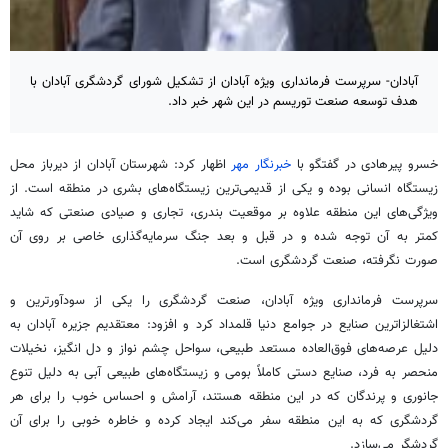
آبادان- سرپرست فرمانداری ویژه آبادان از تشکیل شورای گردشگری آبادان با
هدف توسعه صنعت توریسم در این شهر خبر داد.
خسرو
پیرهادی
در گفتگو با
خبرنگار مهر
اظهار کرد: شهرستان آبادان از دیرباز محل
زیستگاه انسانی بوده و یکی از قدیمی‌ترین زیستگاه‌های بشری در منطقه است. از
ویژگی‌های این منطقه علاوه بر موقعیت بندری، تجاری و صیادی صنعتی که شاید
کمتر به آن توجه شده و در قبل و بعد جنگ سرمایه‌گذاری خاصی بر روی آن
صورت نگرفته، صنعت گردشگری است.
سرپرست فرمانداری ویژه آبادان، صنعت گردشگری را یکی از سودآورترین و
اشتغالزاترین
صنایع در جوامع دنیا قلمداد کرد و افزود: معتقدیم جزیره آبادان به
دلیل عرصه‌های فوق‌العاده مستعد طبیعی، سواحل چشم
نواز
و دل
انگیز
،
نخیلات
منحصر به فرد، صنایع دستی کاملاً بومی و زیستگاه‌های طبیعی آبی به دلیل تنوع
جانوری و پرندگان که در این منطقه هستند، آرامش و احساس خوب را برای هر
گردشگری که به این منطقه سفر می‌کند ایجاد کرده و خاطره خوبی را برای آن
گردشگر می‌سازد.