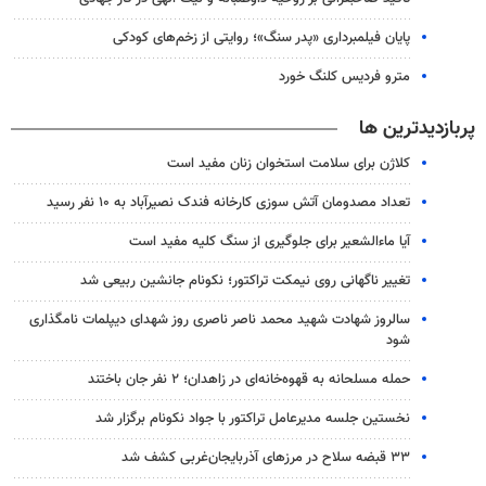
پایان فیلمبرداری «پدر سنگ»؛ روایتی از زخم‌های کودکی
مترو فردیس کلنگ خورد
پربازدیدترین ها
کلاژن برای سلامت استخوان زنان مفید است
تعداد مصدومان آتش سوزی کارخانه فندک نصیرآباد به ۱۰ نفر رسید
آیا ماءالشعیر برای جلوگیری از سنگ کلیه مفید است
تغییر ناگهانی روی نیمکت تراکتور؛ نکونام جانشین ربیعی شد
سالروز شهادت شهید محمد ناصر ناصری روز شهدای دیپلمات نامگذاری
شود
حمله مسلحانه به قهوه‌خانه‌ای در زاهدان؛ ۲ نفر جان باختند
نخستین جلسه مدیرعامل تراکتور با جواد نکونام برگزار شد
۳۳ قبضه سلاح در مرزهای آذربایجان‌غربی کشف شد