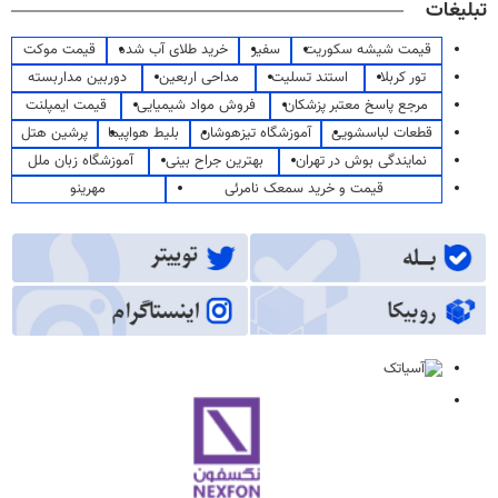
تبلیغات
قیمت شیشه سکوریت
سفیر
خرید طلای آب شده
قیمت موکت
تور کربلا
استند تسلیت
مداحی اربعین
دوربین مداربسته
مرجع پاسخ معتبر پزشکان
فروش مواد شیمیایی
قیمت ایمپلنت
قطعات لباسشویی
آموزشگاه تیزهوشان
بلیط هواپیما
پرشین هتل
نمایندگی بوش در تهران
بهترین جراح بینی
آموزشگاه زبان ملل
قیمت و خرید سمعک نامرئی
مهرینو