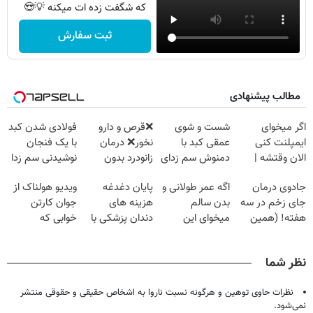
که شگفت زده ات میکنه 💡😍
ثبت سفارش
مطالب پیشنهادی
اگر میخوای
شست و شوی
❌قرص‌ و دارو
فولادی شدن کبد
ایمپلنت کنی
عمقی کبد با
نخور❌ درمان
با یک فنجان
الان وقتشه |
دمنوش سم زدای
زانودرد بدون
نوشیدنی سم زدا
فقط با ۲۵
گیاهی
قرص
جادوی درمان
اگه عمر طولانی و
پایان دغدغه
ویدیو هولناک از
میلیون تومان!!!
جای زخم در سه
بدن سالم
هزینه های
جوان کارتن
هفته! (همین
میخوای این
دندان پزشکی با
خوابی که
حالا رایگان
نوشیدنی رو با
پک سفید کننده
میلیاردر شد.
صحبت کنید)
تخفیف بخر
خانگی
آموزش رایگان
نظر شما
نظرات حاوی توهین و هرگونه نسبت ناروا به اشخاص حقیقی و حقوقی منتشر
نمی‌شود.