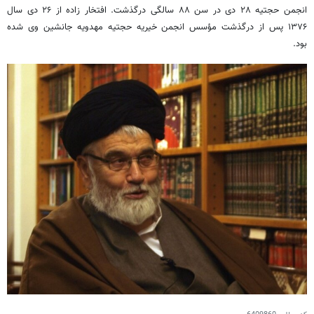
انجمن
حجتیه
۲۸ دی در سن ۸۸ سالگی درگذشت. افتخار زاده از ۲۶ دی سال
۱۳۷۶ پس از درگذشت مؤسس انجمن خیریه
حجتیه
مهدویه
جانشین وی شده
بود.