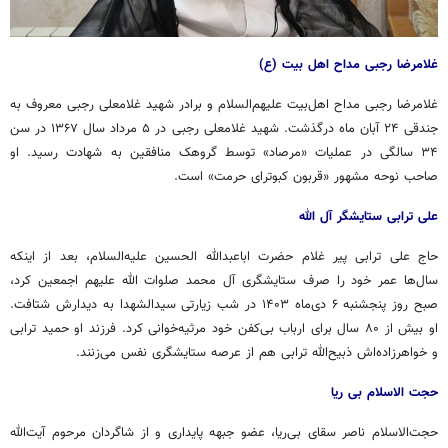
غلامرضا رجبی مداح اهل بیت (
ع)
غلامرضا رجبی مداح اهل‌بیت علیهم‌السلام و برادر شهید غلامعلی رجبی معروف به
جندقی ۲۴ آبان ماه درگذشت. شهید غلامعلی رجبی در ۵ مرداد سال ۱۳۶۷ در سن
۳۴ سالگی در عملیات «مرصاد» توسط گروهک منافقین به شهادت رسید. او
صاحب نوحه مشهور «
قربون
کبوترای
حرمت» است.
علی ترابی ستایشگر آل الله
حاج علی ترابی پیر غلام حضرت اباعبدالله الحسین علیه‌السلام، بعد از اینکه
سال‌ها عمر خود را صرف ستایشگری آل محمد صلوات الله علیهم
اجمعین
کرد،
صبح روز پنجشنبه ۶ دی‌ماه
۱۴۰۳
در شب زیارتی سیدالشهدا به دیدارش شتافت.
او بیش از ۸۰ سال برای ارباب بی‌کفن خود مرثیه‌خوانی کرد. فرزند او حمید ترابی
و خواهرزاده‌اش ذبیح‌الله ترابی هم از عرصه ستایشگری نفس می‌زنند.
حجت الاسلام بی ریا
حجت‌الاسلام ناصر
سقای
بی‌ریا، عضو جبهه پایداری و از شاگردان مرحوم آیت‌الله