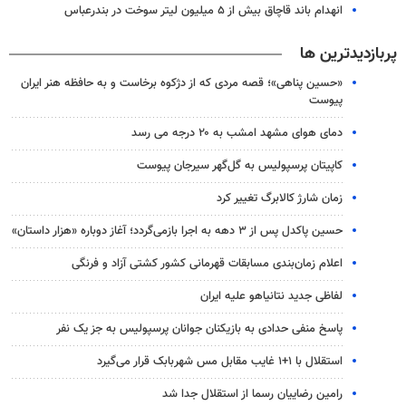
انهدام باند قاچاق بیش از ۵ میلیون لیتر سوخت در بندرعباس
پربازدیدترین ها
«حسین پناهی»؛ قصه مردی که از دژکوه برخاست و به حافظه هنر ایران
پیوست
دمای هوای مشهد امشب به ۲۰ درجه می رسد
کاپیتان پرسپولیس به گل‌گهر سیرجان پیوست
زمان شارژ کالابرگ تغییر کرد
حسین پاکدل پس از ۳ دهه به اجرا بازمی‌گردد؛ آغاز دوباره «هزار داستان»
اعلام زمان‌بندی مسابقات قهرمانی کشور کشتی آزاد و فرنگی
لفاظی جدید نتانیاهو علیه ایران
پاسخ منفی حدادی به بازیکنان جوانان پرسپولیس به جز یک نفر
استقلال با ۱+۱ غایب مقابل مس شهربابک قرار می‌گیرد
رامین رضاییان رسما از استقلال جدا شد