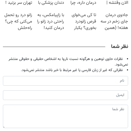
الان وقتشه |
درمان داره، چرا
دندان پزشکی با
تهران سر بزنید !
فقط با ۲۵
دردش رو داری
پک سفید کننده
| فقط ۲۵
جادوی درمان
تا کی می‌خوای
با زاپیامکس، به
زانو درد رو تحمل
میلیون تومان!!!
تحمل میکنی؟❗
خانگی
میلیون !
جای زخم در سه
قرص زانودرد
راحتی درد زانو را
می‌کنی که چی؟
هفته! (همین
بخوری؟ یکبار
درمان کنید!
راه‌حلش
حالا رایگان
اصولی درمانش
همین‌جاست!
صحبت کنید)
کن
نظر شما
نظرات حاوی توهین و هرگونه نسبت ناروا به اشخاص حقیقی و حقوقی منتشر
نمی‌شود.
نظراتی که غیر از زبان فارسی یا غیر مرتبط با خبر باشد منتشر نمی‌شود.