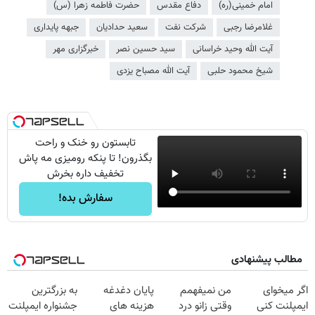
امام خمینی(ره)
دفاع مقدس
حضرت فاطمه زهرا (س)
غلامرضا رجبی
شرکت نفت
سعید حدادیان
جبهه پایداری
آیت الله وحید خراسانی
سید حسین نصر
خبرگزاری مهر
شیخ محمود حلبی
آیت الله مصباح یزدی
تابستون رو خنک و راحت
بگذرون! تا پنکه رومیزی مه پاش
تخفیف داره بخرش
سفارش بده!
مطالب پیشنهادی
اگر میخوای
من نمیفهمم
پایان دغدغه
به بزرگترین
ایمپلنت کنی
وقتی زانو درد
هزینه های
جشنواره ایمپلنت