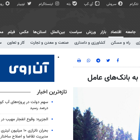
تلگرام
سروش
آی گپ
بله
اینستاگرام
توییتر
روبی
جامعه
اقتصاد
بازار
ورزش
سیاست
بین‌الملل
استان‌ها
عکس
فیلم
مج
ژی
راه و مسکن
کشاورزی و دامداری
صنعت و معدن و تجارت
کار و تعاون
س
به بانک‌های عامل
تازه‌ترین اخبار
درصد رسید
الجزیره: وقوع انفجار مهیب در
بحران ناترازی ۱۰ میلیو
مدیریت تقاضا و اصلاح ساختار