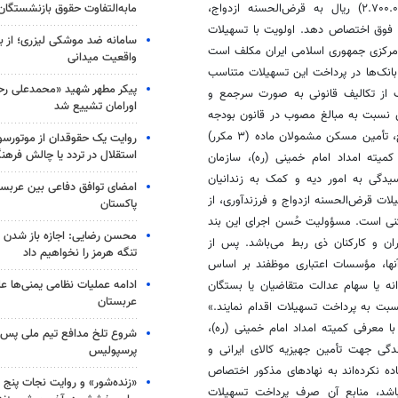
مابه‌التفاوت حقوق بازنشستگان
 فوق اختصاص دهد. اولویت با تسهیلات
سامانه ضد موشکی لیزری؛ از ب
مرکزی جمهوری اسلامی ایران مکلف است
واقعیت میدانی
هر یک از بانک‌ها در پرداخت این تسهیلات متناسب
پیکر مطهر شهید «محمدعلی رحیم
ک از تکالیف قانونی به صورت سرجمع و
اورامان تشییع شد
نسبت به مبالغ مصوب در قانون بودجه
سال ۱۴۰۳، ده درصد (۱۰%) افزایش می‌یابد و برای مصارف دیگر اعم از ازدواج، تأمین مسکن مشمولان ماده (۳ مکرر)
روایت یک حقوقدان از موتورسوا
استقلال در تردد یا چالش فرهن
یته امداد امام خمینی (ره)، سازمان
یدگی به امور دیه و کمک به زندانیان
امضای توافق دفاعی بین عربستا
فرزندآوری
، از
پاکستان
ه (۱۰) قانون خدمت وظیفه عمومی مصوب ۲۹‏/۷‏/۱۳۶۳ مستثنی است. مسؤولیت حُسن اجرای این بند
محسن رضایی: اجازه باز شدن 
ان و کارکنان
ذی
ربط می‌باشد. پس از
تنگه هرمز را نخواهیم داد
آنها، مؤسسات اعتباری موظفند بر اساس
ادامه عملیات نظامی یمنی‌ها عل
ه یا سهام عدالت متقاضیان یا بستگان
عربستان
سبت به پرداخت تسهیلات اقدام نمایند.»
 از منابع صدر این تبصره با معرفی کمیته امداد امام خمینی (ره)،
شروع تلخ مدافع تیم ملی پس ا
ی جهت تأمین جهیزیه کالای ایرانی و
پرسپولیس
ه نکرده‌اند به نهادهای مذکور اختصاص
«زنده‌شور» و روایت نجات پنج 
۱۴۰ این جز عملکرد نداشته باشد، منابع آن صرف پرداخت تسهیلات