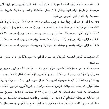
۱. سقف و مدت بازپرداخت تسهیلات قرض‌الحسنه
فرزندآوری
برای فرزندانی
مربوطه از تاریخ تولد آنها بیشتر از ۲ سال نگذشته باشد، 
جمعیت به شرح ذیل تعیین می‌شود:
۱‏-۱‏- به ازای فرزند اول چهارصد و چهل میلیون (۴۴۰.۰۰۰.۰۰۰) ریال با بازپرداخت ۳۶ ماه
۲‏-۱‏- به ازای فرزند دوم هشتصد و هشتاد میلیون (۸۸۰.۰۰۰.۰۰۰) ریال با بازپرداخت ۴۸ ماه
۳‏-۱‏- به ازای فرزند سوم یک میلیارد و سیصد و بیست میلیون (۱.۳۲۰.۰۰۰.۰۰۰) ریال با بازپرداخت ۶۰ ماه
۴‏-۱‏- به ازای فرزند چهارم یک میلیارد و ششصد
وپنجاه
میلیون (۱.۶۵۰.۰۰۰.۰۰۰) ریال با بازپرداخت ۷۲ ماه
۵‏-۱‏- به ازای فرزند پنجم و بیشتر دو میلیارد و دویست میلیون (۲.۲۰۰.۰۰۰.۰۰۰) ریال. با بازپرداخت ۸۴ ماه
۲. تسهیلات قرض‌الحسنه
فرزندآوری
بدون الزام به سپرده‌گذاری و با شش ما
می‌شود.
حسب بند مزبور مسؤولیت حُسن اجرای این بند بر عهده بانک مرکزی جمهوری ا
مدیران و کارکنان ذی‌ربط می‌باشد.
براین
اساس، لازم است نظارت کافی و مستم
پرداختی یادشده با توجه سهمیه تعیین شده از سوی این بانک، صورت پذیرد. ضم
متقاضیان در صف تسهیلات قرض‌الحسنه ازدواج و
فرزندآوری
، ترتیبی اتخاذ
تسهیلات به کلیه متقاضیانی که قبل از سال ۱۴۰۴
در سامانه مربوطه ثبت‌نام کرده‌اند، در اولویت پرداخت تسهیلات یادشده می‌ب
متقاضی، برای کلیه افراد در صف مطابق با مبالغ مندرج
درقانون
بودجه سال ۱۴۰۴ کل کشور، قابل پرداخت است.