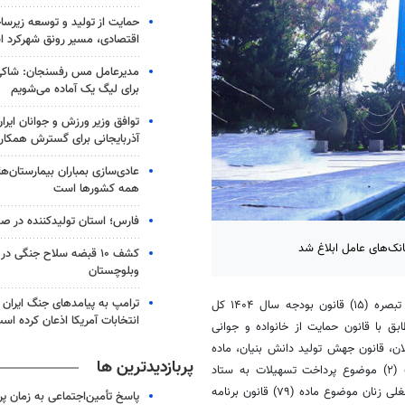
حمایت از تولید و توسعه زیرس
اقتصادی، مسیر رونق شهرکرد 
مدیرعامل مس رفسنجان: شاکی
برای لیگ یک آماده می‌شویم
توافق وزیر ورزش و جوانان ایرا
آذربایجانی برای گسترش همکار
عادی‌سازی بمباران بیمارستان‌ها
همه کشورها است
فارس؛ استان تولیدکننده در صد
کشف ۱۰ قبضه سلاح جنگی 
وبلوچستان
ترامپ به پیامدهای جنگ ایران ب
تبصره (۱۵) قانون بودجه سال ۱۴۰۴ کل
انتخابات آمریکا اذعان کرده اس
 با قانون حمایت از خانواده و جوانی
ان، قانون جهش تولید دانش بنیان، ماده
پربازدیدترین ها
(۷۷) قانون الحاق برخی مواد به قانون تنظیم بخشی از مقررات مالی دولت (۲) موضوع پرداخت تسهیلات به ستاد
مردمی رسیدگی به امور دیه و کمک به زندانیان نیازمند، افزایش مهارت‌های شغلی زنان موضوع ماده (۷۹) قانون برنامه
پاسخ تأمین‌اجتماعی به زمان پ