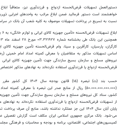
دستورالعمل تسهیلات قرض‌الحسنه ازدواج و
فرزندآوری
نیز، متعاقباً ابلا
خواهشمند است دستور فرمائید ضمن ابلاغ مراتب به واحدهای اجرایی ذی‌ربط
نسبت به تسریع در پرداخت تسهیلات موصوف به کلیه شعب آن بانک در سراسر ک
ابلاغ تسهیلات قرض‌الحسنه «تأمین جهیزیه کالای ایرانی و لوازم خانگی» به ۶ بانک عامل
کارگران، پارسیان، کارآفرین و سینا، وام قرض‌الحسنه تأمین جهیزیه کالای ای
اساس تسهیلات مذکور به متقاضیان با معرفی کمیته امداد امام خمینی (ره
نیروهای مسلح و سازمان بسیج سازندگی جهت تأمین جهیزیه کالای ایرانی و 
قرض‌الحسنه ازدواج یا
فرزندآوری
استفاده نکرده‌اند به نهادهای مذکور اختصاص م
حسب بند (
ث)
تبصره (۱۵) قانون بودجه سال
(۵۰.۰۰۰.۰۰۰.۰۰۰.۰۰۰) ریال از منابع صدر این تبصره با معرفی کمی
کشور، ستاد کل نیروهای مسلح و سازمان بسیج سازندگی جهت تأمین جهیزیه کال
از تسهیلات قرض‌الحسنه ازدواج یا
فرزندآوری
استفاده نکرده‌اند به نهادهای 
پایان آبان سال ۱۴۰۴ این جز عملکرد نداشته باشد، منابع آن صرف پرداخت تسهیلات قرض‌الحسنه ازدواج یا
می-شود. بانک مرکزی جمهوری اسلامی ایران مکلف است گزارش تفصیلی عملک
کمیسیون‌های اجتماعی، اقتصادی، برنامه و بودجه و محاسبات و فرهنگی مجلس