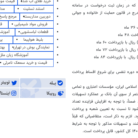
خرید طلای آب شده
قیمت مو
 که در زمان ثبت درخواست در سامانه
استند تسلیت
مدا
با رعایت شروط مندرج در قانون حمایت از خانواده و جوانی
دوربین مداربسته
مرجع پاسخ 
فروش مواد شیمیایی
قی
قطعات لباسشویی
آموزشگ
بلیط هواپیما
پر
نمایندگی بوش در تهران
بهت
آموزشگاه زبان ملل
قیمت و خرید سمعک نامرئی
ه دوره تنفس برای شروع اقساط پرداخت
سلامی ایران، مؤسسات اعتباری و تمامی
ر از سوی آن بانک بر عملکرد تسهیلات
ناً، با توجه به افزایش فزاینده تعداد
 شود تا نسبت به تعیین شعبه و پرداخت
 ثبت‌نام کرده‌اند، تسریع شود. لازم به ذکر است، متقاضیانی که قبلاً
اشند و تسهیلات مذکور با توجه به شرایط