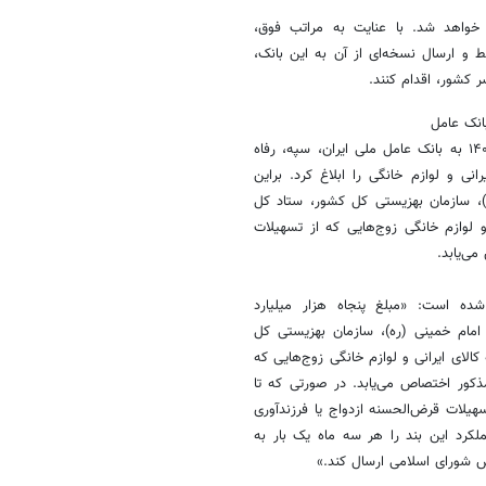
غ خواهد شد. با عنایت به مراتب فوق،
 و ارسال نسخه‌ای از آن به این بانک،
شور، اقدام کنند.‏
همچنین این بانک طی بخشنامه شماره ۰۳.۳۲۱۹۲۷ مورخ ۲۸ اسفند ماه ۱۴۰۳ به بانک عامل ملی ایران، سپه، رفاه
رانی و لوازم خانگی را ابلاغ کرد.
براین
)، سازمان بهزیستی کل کشور، ستاد کل
لوازم خانگی زوج‌هایی که از تسهیلات
ی‌یابد.
 ۱۴۰۴ کل کشور مقرر شده است: «مبلغ پنجاه هزار میلیارد
ته امداد امام خمینی (ره)، سازمان بهزیستی کل
ای ایرانی و لوازم خانگی زوج‌هایی که
مذکور اختصاص می‌یابد. در صورتی که تا
فرزندآوری
رد این بند را هر سه ماه یک بار به
 شورای اسلامی ارسال کند.»