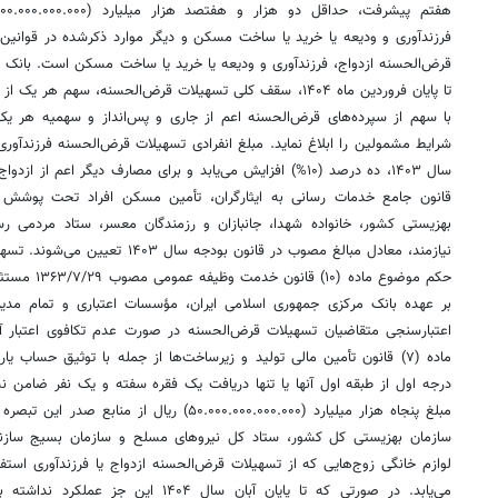
هفتم پیشرفت، حداقل دو هزار و هفتصد هزار میلیارد (۲.۷۰۰.۰۰۰.۰۰۰.۰۰۰.۰۰۰) ریال به قرض‌الحسنه ازدواج،
فرزندآوری
و ودیعه یا خرید یا ساخت مسکن و دیگر موارد ذکرشده در قوانین
قرض‌الحسنه ازدواج،
فرزندآوری
و ودیعه یا خرید یا ساخت مسکن است. بانک 
تا پایان فروردین ماه ۱۴۰۴، سقف کلی تسهیلات قرض‌الحسنه، سهم 
با سهم از سپرده‌های قرض‌الحسنه اعم از جاری و پس‌انداز و سهمیه هر ی
شرایط مشمولین را ابلاغ نماید. مبلغ انفرادی تسهیلات قرض‌الحسنه
فرزندآوری
قانون جامع خدمات رسانی به ایثارگران، تأمین مسکن افراد تحت پوشش کم
بهزیستی کشور، خانواده شهدا، جانبازان و رزمندگان
معسر
، ستاد مردمی رس
نیازمند، معادل مبالغ مصوب در قانون بودجه سال ۱۴۰۳ تعیین می‌شوند. تسهیلات قرض‌الحسنه ازدواج و
حکم موضوع ماد
بر عهده بانک مرکزی جمهوری اسلامی ایران، مؤسسات اعتباری و تمام مدیر
اعتبارسنجی متقاضیان تسهیلات قرض‌الحسنه در صورت عدم
تکافوی
اعتبار 
ماده (۷) قانون تأمین مالی تولید و زیرساخت‌ها از جمله با
توثیق
حساب یاران
درجه اول از طبقه اول آنها یا تنها دریافت یک فقره سفته و یک نفر ضامن ن‬
مبلغ پنجاه هزار میلیارد (۵۰.۰۰۰.۰۰۰.۰۰۰.۰۰۰) ریال
سازمان بهزیستی کل کشور، ستاد کل نیروهای مسلح و سازمان بسیج سازندگ
لوازم خانگی زوج‌هایی که از تسهیلات قرض‌الحسنه ازدواج یا
فرزندآوری
استفاد
می‌یابد. در صورتی که تا پایان آبان سال ۴