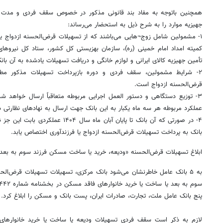
همچنین
باتوجه
به مفاد بند قانونی مذکور در خصوص سقف فردی و مدت با
جهیزیه موارد را به شرح ذیل به استحضار می‌رساند:
۱‏- مشمولین شامل
زوج¬هایی
می‌باشند که از تسهیلات قرض‌الحسنه ازدواج ی
کمیته امداد امام خمینی (ره)، سازمان بهزیستی کل کشور، ستاد کل نیرو
تأمین جهیزیه کالای ایرانی و لوازم خانگی و دریافت تسهیلات یادشده به آن بان
۲‏- شرایط مشمولین، سقف فردی و دوره بازپرداخت تسهیلات مذکور م
قرض‌الحسنه ازدواج است.
۳‏- توزیع دستگاهی و دستور
العمل
اجرایی مربوطه متعاقباً ارسال خواهد ش
عملکرد مربوطه هر سه ماه
یکبار
به این بانک جهت ارسال به نهادهای نظارتی ذی
۴‏- در صورتی که آن بانک تا پایان آبان ماه سال ۱۴۰۴ عملکردی بابت این جز نداشته باشد، سهمیه آن
بانک به پرداخت تسهیلات قرض‌الحسنه ازدواج یا
فرزندآوری
اختصاص یابد.
ابلاغ تسهیلات قرض‌الحسنه «ودیعه، خرید یا ساخت مسکن فرزند سوم به بعد
به ۵ بانک عامل خاطرنشان می‌شود بانک مرکزی، تسهیلات تسهیلات قرض‌ال
پنج بانک عامل ملت، تجارت، صادرات ایران، پست بانک و مسکن را ابلاغ کرد.