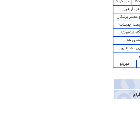
کت
تور کربلا
حی اربعین
معتبر پزشکان
مت ایمپلنت
اه تیزهوشان
شین هتل
رین جراح بینی
مهرینو