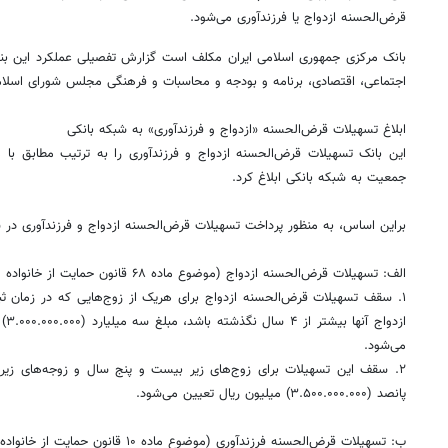
قرض‌الحسنه ازدواج یا
فرزندآوری
می‌شود.
بانک مرکزی جمهوری اسلامی ایران مکلف است گزارش تفصیلی عملکرد این بند
اجتماعی، اقتصادی، برنامه و بودجه و محاسبات و فرهنگی مجلس شورای اسلام
ابلاغ تسهیلات قرض‌الحسنه «ازدواج و
فرزندآوری
» به شبکه بانکی
این بانک تسهیلات قرض‌الحسنه ازدواج و
فرزندآوری
را به ترتیب مطابق با مواد ۶۸ و ۱۰ ح
جمعیت به شبکه بانکی ابلاغ کرد.
براین
اساس، به منظور پرداخت تسهیلات قرض‌الحسنه ازدواج و
فرزندآوری
در سال ۱۴۰۴، موار
الف: تسهیلات قرض‌الحسنه ازدواج (موضوع ماده ۶۸ قانون حمایت از خانواده و جوانی جمعیت):
۱. سقف تسهیلات قرض‌الحسنه ازدواج برای هریک از زوج‌هایی که در زمان ثب
۱۴
روزنامه‌های صبح پنج‌شنبه ۱۵ مرداد ۱۴۰۵
روزنام
می‌شود.
۲. سقف این تسهیلات برای زوج‌های زیر بیست و پنج سال و زوجه‌های زی
پانصد (۳.۵۰۰.۰۰۰.۰۰۰) میلیون ریال تعیین می‌شود.
ب
: تسهیلات قرض‌الحسنه
فرزندآوری
(موضوع ماده ۱۰ قانون حمایت از خانواده و جوانی جمعیت):