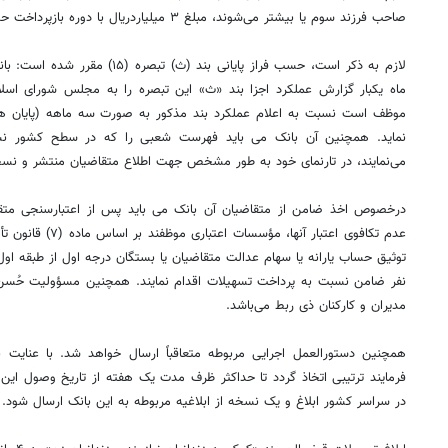
صاحب فرزند سوم یا بیشتر می‌شوند، مبلغ ۳
میلیاردریال
با دوره بازپرداخت حداکثر ۲۰ سال 
لازم به ذکر است، حسب فراز پایانی بند (
ث)
تبصره (۱۵) مقرر شده 
ماه
یکبار
گزارش عملکرد اجزا بند «
ث»
این تبصره را به مجلس شورای اسلامی
موظف است نسبت به اعلام عملکرد بند مذکور به صورت سه ماهه (پایان هر
نماید. همچنین آن بانک
می
باید فهرست شعبی را که در سطح کشور نسب
می‌نمایند، در تارنمای خود به طور مشخص جهت اطلاع متقاضیان منتشر و نسخه‌ا
درخصوص
اخذ ضامن از متقاضیان آن بانک
می
باید پس از اعتبارسنجی مت
عدم
تکافوی
اعتبار آنها، مؤسسات اعتباری موظفند بر اساس ماده (۷) قانون تأمین مالی تولید و زیرساخت‌ها از جمله با
توثیق
حساب یارانه یا سهام عدالت متقاضیان یا بستگان درجه اول از طبقه اول 
نفر ضامن نسبت به پرداخت تسهیلات اقدام نمایند. همچنین مسؤولیت حُسن ا
مدیران و کارکنان
ذی
ربط می‌باشد.
همچنین دستورالعمل اجرایی مربوطه متعاقباً ارسال خواهد شد. با عنایت
فرمایند ترتیبی اتخاذ گردد تا حداکثر ظرف مدت یک هفته از تاریخ وصول این
در سراسر کشور ابلاغ و یک نسخه از ابلاغیه مربوطه به این بانک ارسال شود.‏‏‏‏‏‏‏‏‏‏