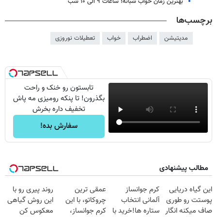
بهترین زمان خواب شبانه؛ ساعات ۹ الی ۱۰ شب
برچسب‌ها
مدیتیشن
اضطراب
خواب
تعطیلات نوروزی
تابستون رو خنک و راحت
بگذرون! تا پنکه رومیزی مه پاش
تخفیف داره بخرش
سفارش بده!
مطالب پیشنهادی
این گیاه دریایی
کرم جوانساز
عمقی ترین
روند پیری رو با
پوستت رو طوری
آلمانی انتخاب
چروکاتو، با این
این روش گیاهی
صاف میکنه انگار
ستاره ها!خرید با
کرم جوانساز،
معکوس کن