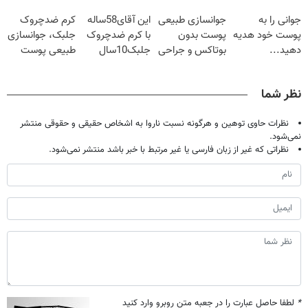
20سال جوون
تخفیف
صاف کن(50%
جوانی را به
جوانسازی طبیعی
این آقای58ساله
کرم ضدچروک
شدی🔥
تخفیف سفارش
پوست خود هدیه
پوست بدون
با کرم ضدچروک
جلبک، جوانسازی
فوری)
دهید...
بوتاکس و جراحی
جلبک10سال
طبیعی پوست
😳! خرید با
جوان
شما40%تخفیف
تخفیف ویژه
شد(سفارش با
نظر شما
تخفیف)
نظرات حاوی توهین و هرگونه نسبت ناروا به اشخاص حقیقی و حقوقی منتشر
نمی‌شود.
نظراتی که غیر از زبان فارسی یا غیر مرتبط با خبر باشد منتشر نمی‌شود.
*
لطفا حاصل عبارت را در جعبه متن روبرو وارد کنید