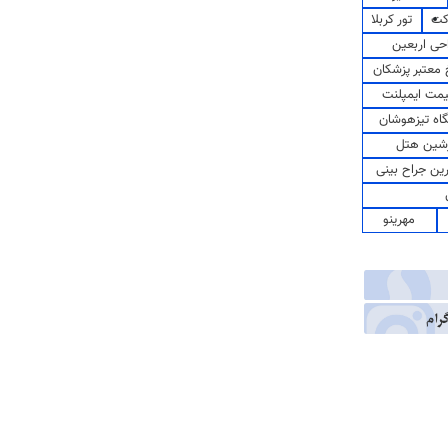
کت
تور کربلا
حی اربعین
معتبر پزشکان
مت ایمپلنت
اه تیزهوشان
شین هتل
رین جراح بینی
مهرینو