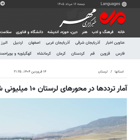
جمعه ۱۶ مرداد ۱۴۰۵
خانه
فرهنگ و ادب
هنر
دين، حوزه، انديشه
دانشگاه و فناوری
سلامت
عناوین اخبار
آذربایجان شرقی
آذربایجان غربی
اصفهان
اردبیل
البرز
فارس
قزوین
قم
کردستان
کرمان
کرمانشاه
کهگیلویه و بویراحمد
استانها
لرستان
۱۴ فروردین ۱۴۰۴، ۲۱:۲۵
آمار ترددها در محورهای لرستان ۱۰ میلیونی شد؛ ترافیک روان است