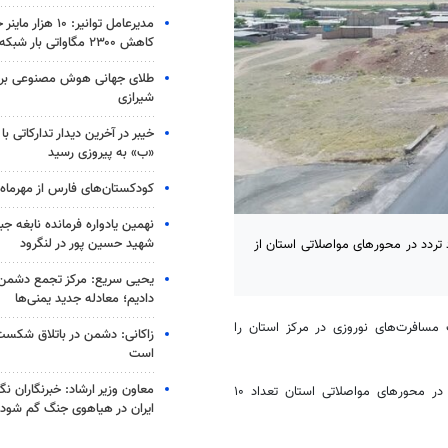
مدیرعامل توانیر: ۱۰ 
کاهش ۲۳۰۰ مگاواتی بار شبکه
طلای جهانی هوش مصنوعی بر گ
شیرازی
«ب» به پیروزی رسید
کودکستان‌های فارس از مهرما
نهمین یادواره فرمانده نابغه ج
شهید حسین پور در لنگرود
 تردد در محورهای مواصلاتی استان از
یحیی سریع: مرکز تجمع دشمن 
دادیم؛ معادله جدید یمنی‌ها
مسافرت‌های نوروزی در مرکز استان را
زاکانی: دشمن در باتلاق شکست
است
معاون وزیر ارشاد: خبرنگاران ن
آمار ترددهای نوروزی از ۲۵ اسفند تا پایان روز ۱۳ فروردین ماه سال جاری در محورهای مواصلاتی استان تعداد ۱۰
ایران در هیاهوی جنگ گم شود