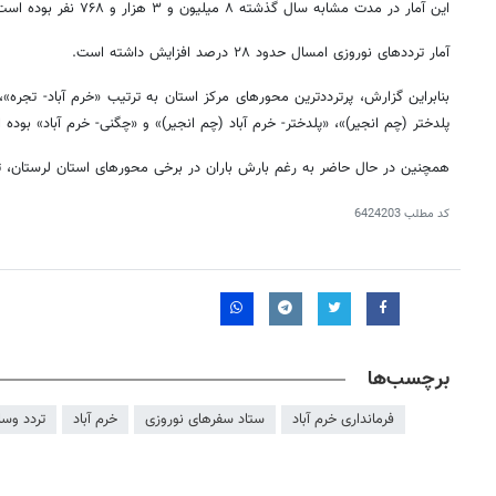
این آمار در مدت مشابه سال گذشته ۸ میلیون و ۳ هزار و ۷۶۸ نفر بوده است.
آمار ترددهای نوروزی امسال حدود ۲۸ درصد افزایش داشته است.
بنابراین گزارش، پرترددترین محورهای مرکز استان به ترتیب «خرم آباد-
تجره
»،
پلدختر (
چم
انجیر)»، «پلدختر- خرم آباد (
چم
انجیر)» و «چگنی- خرم آباد» بوده 
همچنین در حال حاضر به رغم بارش باران در برخی محورهای استان لرستان، ت
کد مطلب
6424203
برچسب‌ها
فرمانداری خرم آباد
ستاد سفرهای نوروزی
خرم آباد
تردد وسا