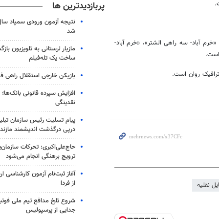
پربازدیدترین ها
شد
 «خرم آباد- سه راهی
الشتر
»، «خرم آباد-
مازیار لرستانی به تلویزیون با
است.
ساخت یک تله‌فیلم
رافیک روان است.
بازیکن خارجی استقلال راهی فو
افزایش سپرده قانونی بانک‌ها؛ ت
نقدینگی
پیام تسلیت رئیس سازمان تبلی
درپی درگذشت اندیشمند مازندر
حاج‌علی‌اکبری: تحرکات سازمان‌یا
ترویج برهنگی انجام می‌شود
آغاز ثبت‌نام‌ آزمون کارشناسی 
از فردا
یل نقلیه
شروع تلخ مدافع تیم ملی فوتبا
جدایی از پرسپولیس