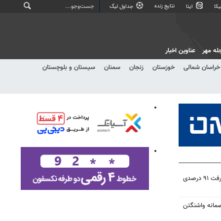
نتایج زنده
کا
ایتا
جداول لیگ
له مهر
عناوین اخبار
خراسان شمالی
خوزستان
زنجان
سمنان
سیستان و بلوچستان
۳۰ پروژه آموزشی دلفان با پیشرفت ۹۱ درصدی
صمانه واشنگتن