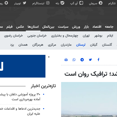
تلگرام
سروش
آی گپ
بله
اینستاگرام
توییتر
روبی
جامعه
اقتصاد
بازار
ورزش
سیاست
بین‌الملل
استان‌ها
عکس
فیلم
مج
ایلام
بوشهر
تهران
چهارمحال و بختیاری
خراسان جنوبی
خراسان رضوی
گلستان
گیلان
لرستان
مازندران
مرکزی
هرمزگان
همدان
یزد
تازه‌ترین اخبار
آماده بهره‌برداری است
جدیدترین ادعاها و اقدامات خ
علیه ایران