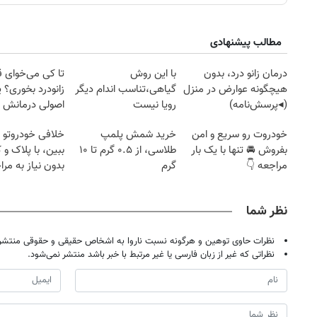
مطالب پیشنهادی
درمان زانو درد، بدون
با این روش
تا کی می‌خوای 
هیچگونه عوارض در منزل
گیاهی،تناسب اندام دیگر
زانودرد بخوری؟ ی
(◂پرسش‌نامه)
رویا نیست
اصولی درمانش 
خودروت رو سریع و امن
خرید شمش پلمپ
خلافی خودروتو ا
بفروش 🚘 تنها با یک بار
طلاسی، از ۰.۵ گرم تا ۱۰
ببین، با پلاک و 
مراجعه 👇
گرم
بدون نیاز به مرا
حضوری
نظر شما
نظرات حاوی توهین و هرگونه نسبت ناروا به اشخاص حقیقی و حقوقی منتشر 
نظراتی که غیر از زبان فارسی یا غیر مرتبط با خبر باشد منتشر نمی‌شود.