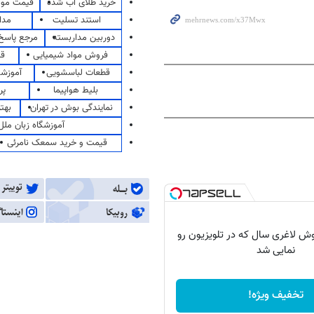
خرید طلای آب شده
قیمت مو
استند تسلیت
مدا
دوربین مداربسته
مرجع پاسخ 
فروش مواد شیمیایی
قی
قطعات لباسشویی
آموزشگ
بلیط هواپیما
پر
نمایندگی بوش در تهران
بهت
آموزشگاه زبان ملل
قیمت و خرید سمعک نامرئی
وش لاغری سال که در تلویزیون رو
نمایی شد
تخفیف ویژه!