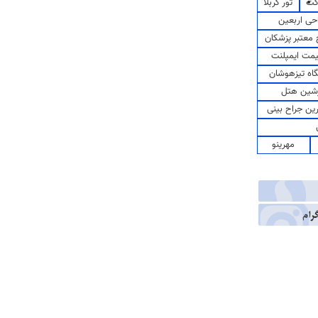
کت
تور کربلا
حی اربعین
معتبر پزشکان
مت ایمپلنت
اه تیزهوشان
شین هتل
رین جراح بینی
مهرینو