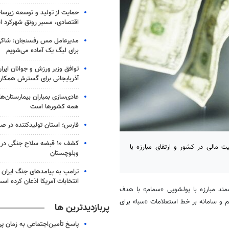
حمایت از تولید و توسعه زیرس
اقتصادی، مسیر رونق شهرکرد 
مدیرعامل مس رفسنجان: شاکی
برای لیگ یک آماده می‌شویم
توافق وزیر ورزش و جوانان ایرا
آذربایجانی برای گسترش همکار
عادی‌سازی بمباران بیمارستان‌ها
همه کشورها است
فارس؛ استان تولیدکننده در صد
کشف ۱۰ قبضه سلاح جنگی 
 مالی در کشور و ارتقای مبارزه با
وبلوچستان
ترامپ به پیامدهای جنگ ایران ب
انتخابات آمریکا اذعان کرده اس
ند مبارزه با
پولشویی
«
سمام
» با هدف
 و سامانه بر خط استعلامات «سبا» برای
پربازدیدترین ها
پاسخ تأمین‌اجتماعی به زمان پ