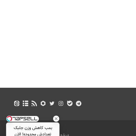
بمب کاهش وزن جلبک
تعدادش محدوده! الان
درباره ما
تماس با ما
بازرگانی