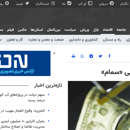
تلگرام
سروش
آی گپ
بله
اینستاگرام
توییتر
روبی
جامعه
اقتصاد
بازار
ورزش
سیاست
بین‌الملل
استان‌ها
عکس
فیلم
مج
ژی
راه و مسکن
کشاورزی و دامداری
صنعت و معدن و تجارت
کار و تعاون
س
یی «سمام»
تازه‌ترین اخبار
درصد رسید
الجزیره: وقوع انفجار مهیب در
بحران ناترازی ۱۰ میلیو
مدیریت تقاضا و اصلاح ساختار