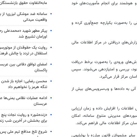
مابه‌التفاوت حقوق بازنشستگان
چه و هوشمند برای انجام مأموریت‌های خود
سامانه ضد موشکی لیزری؛ از ب
واقعیت میدانی
ی را به‌صورت یکپارچه جمع‌آوری کرده و
پیکر مطهر شهید «محمدعلی رحیم
اورامان تشییع شد
زارش‌های دریافتی در مرکز اطلاعات مالی
روایت یک حقوقدان از موتورسوا
استقلال در تردد یا چالش فرهن
رش‌های ورودی را به‌صورت برخط دریافت
امضای توافق دفاعی بین عربستا
موجود، بررسی و امتیازدهی می‌شوند. سپس
پاکستان
سان مرکز قرار می‌گیرد.
محسن رضایی: اجازه باز شدن 
تنگه هرمز را نخواهیم داد
آنی به داده‌ها و وب‌سرویس‌های بیش از
ادامه عملیات نظامی یمنی‌ها عل
عربستان
لاعات را افزایش داده و زمان ارزیابی
«زنده‌شور» و روایت نجات پنج 
وردهای مدیریتی متنوع سامانه، امکان
برای بخشش در آخرین شب زند
اسان مرکز اطلاعات مالی فراهم می‌کند.
شروع تلخ مدافع تیم ملی پس ا
ایر مشمولان قانون مبارزه با
پولشویی