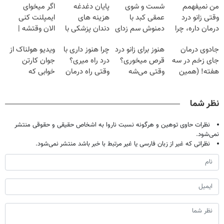
من نمیفهمم
شست و شوی
پایان دغدغه
اگر میخوای
وقتی زانو درد
عمقی کبد با
هزینه های
ایمپلنت کنی
درمان داره، چرا
دمنوش سم زدای
دندان پزشکی با
الان وقتشه |
دردش رو داری
گیاهی
پک سفید کننده
فقط با ۲۵
جادوی درمان
هنوز برای زانو درد
چرا هنوز داری با
ویدیو هولناک از
تحمل میکنی؟❗
خانگی
میلیون تومان!!!
جای زخم در سه
قرص میخوری؟
درد راه میری؟
جوان کارتن
هفته! (همین
وقتی می‌شه
وقتی راه درمان
خوابی که
حالا رایگان
بدون عمل
جلو پاته!
میلیاردر شد.
صحبت کنید)
درمانش کرد؟؟؟؟
آموزش رایگان
نظر شما
نظرات حاوی توهین و هرگونه نسبت ناروا به اشخاص حقیقی و حقوقی منتشر
نمی‌شود.
نظراتی که غیر از زبان فارسی یا غیر مرتبط با خبر باشد منتشر نمی‌شود.