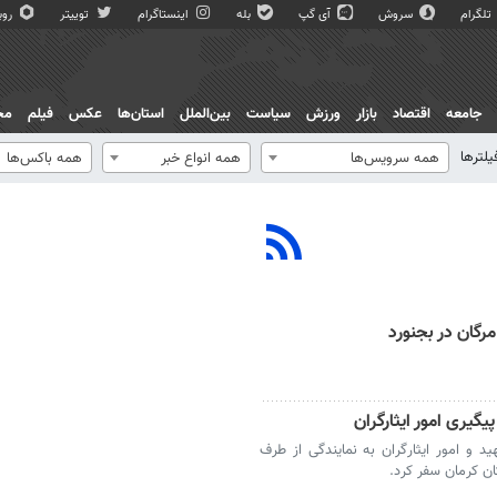
تلگرام
سروش
آی گپ
بله
اینستاگرام
توییتر
روبی
جامعه
اقتصاد
بازار
ورزش
سیاست
بین‌الملل
استان‌ها
عکس
فیلم
مج
یلترها
همه سرویس‌ها
همه انواع خبر
همه باکس‌ها
مرگان در بجنورد
گیری امور ایثارگران
 و امور ایثارگران به نمایندگی از طرف
ان کرمان سفر کرد.