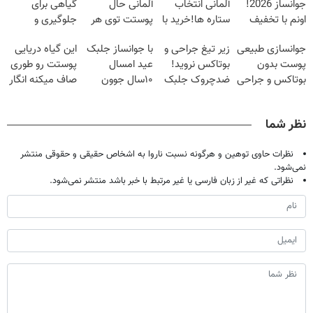
جوانساز 2026!
آلمانی انتخاب
آلمانی حال
گیاهی برای
اونم با تخفیف
ستاره ها!خرید با
پوستت توی هر
جلوگیری و
ویژه
تخفیف
فصلی
درمان پیری
جوانسازی طبیعی
زیر تیغ جراحی و
با جوانساز جلبک
این گیاه دریایی
خوبه۴۵٪تخفیف
پوست
پوست بدون
بوتاکس نروید!
عید امسال
پوستت رو طوری
بوتاکس و جراحی
ضدچروک جلبک
۱۰سال جوون
صاف میکنه انگار
😳! خرید با
با40%تخفیف
تری
20سال جوون
تخفیف ویژه
شدی🔥
نظر شما
نظرات حاوی توهین و هرگونه نسبت ناروا به اشخاص حقیقی و حقوقی منتشر
نمی‌شود.
نظراتی که غیر از زبان فارسی یا غیر مرتبط با خبر باشد منتشر نمی‌شود.