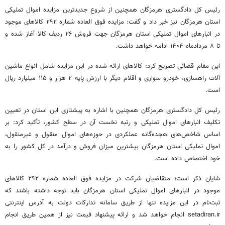
رئیس کل دادگستری هرمزگان همچنین از شروع جدیدترین مزایده اموال تملیکی
استان هرمزگان نیز خبر داد و گفت: مزایده فوق
العاده
شماره ۲۹۲ کالاهای موجود
در انبارهای اموال تملیکی استان هرمزگان جهت فروش ۲۶ ردیف کالا آغاز شده و
تا ۸ مردادماه ۱۴۰۴ ادامه خواهد داشت.
این مقام قضائی تصریح کرد: کالاهای ارائه شده در این مزایده شامل انواع ماشین
آلات راهسازی، خودرو سواری و اقلام دیگر با ارزش پایه ۲ هزار و ۱۱۵ میلیارد ریال
است.
رئیس کل دادگستری هرمزگان همچنین با اشاره به پیشتازی این استان در تعیین
تکلیف انبارهای اموال تملیکی و رتبه نخست آن در سطح کشور، تأکید کرد: بر
اساس شاخص‌های هجده‌گانه عملکردی در حوزه‌های اموال منقول و غیرمنقول،
اموال تملیکی استان هرمزگان بیشترین میزان فروش و درآمد در کل کشور را به
خود اختصاص داده است.
شایان ذکر است؛ متقاضیان شرکت در مزایده فوق
العاده
شماره ۲۹۲ کالاهای
موجود در انبارهای اموال تملیکی استان هرمزگان باید توجه داشته باشند که
ثبت‌نام در این مزایده تنها از طریق سامانه تدارکات دولت به آدرس اینترنتی
setadiran.ir انجام خواهد شد و ارائه پیشنهاد قیمت نیز از همین طریق انجام