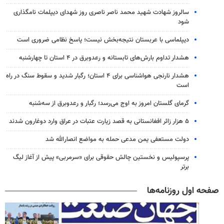
سالروز شهادت شهید محمد ناصر ناصری روز شهدای دیپلمات نامگذاری
شود
دیپلماسی با عربستان نتیجه‌بخش نیست؛ پاسخ نظامی ضروری است
هشدار تداوم بارش‌های تابستانه و رعدوبرق در ۴ استان تا چهارشنبه
هشدار نارنجی هواشناسی برای ۴ استان؛ رگبار شدید و سقوط سنگ در راه
است
گرمای گلستان امروز به اوج می‌رسد؛ رگبار و رعدوبرق از سه‌شنبه
۵ هزار زائر افغانستانی به قصد زیارت عتبات در عراق وارد دوغارون شدند
دولت مستعفی یمن مدعی حمله به مواضع انصارالله شد
پرسپولیس و نخستین چالش حقوقی برای «سرمربی» پیش از آغاز لیگ
برتر
صفحه اول روزنامه‌ها