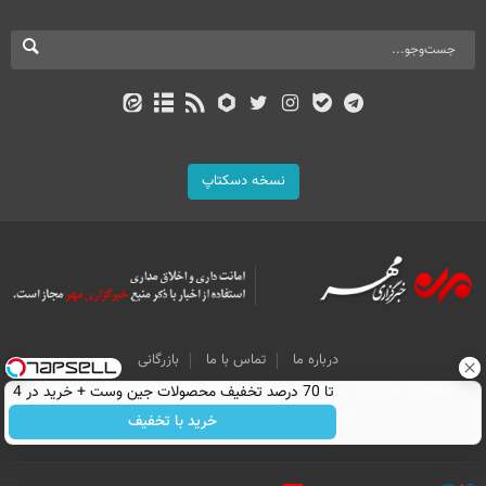
نسخه دسکتاپ
درباره ما
تماس با ما
بازرگانی
All Content by Mehr News Agency is licensed under a Creative Commons
تا 70 درصد تخفیف محصولات جین وست + خرید در 4
Attribution 4.0 International License.
قسط
خرید با تخفیف