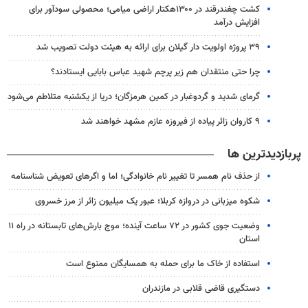
کشت چغندرقند در ۱۳۰۰هکتار اراضی میامی؛ محصولی سودآور برای
افزایش درآمد
۳۹ پروژه اولویت دار گیلان برای ارائه به هیئت دولت تصویب شد
چرا حتی منتقدان هم زیر پرچم شهید عباس بابایی ایستادند؟
گرمای شدید و گردوغبار در کمین هرمزگان؛ دریا از یکشنبه متلاطم می‌شود
۹ کاروان زائر پیاده از فیروزه عازم مشهد خواهند شد
پربازدیدترین ها
از حذف نام همسر تا تغییر نام خانوادگی؛ اما و اگرهای تعویض شناسنامه
شکوه میزبانی در دروازه کربلا؛ عبور یک میلیون زائر از مرز خسروی
وضعیت جوی کشور در ۷۲ ساعت آینده؛ موج بارش‌های تابستانه در راه ۱۱
استان
استفاده از خاک ما برای حمله به همسایگان ممنوع است
دستگیری قاضی قلابی در مازندران