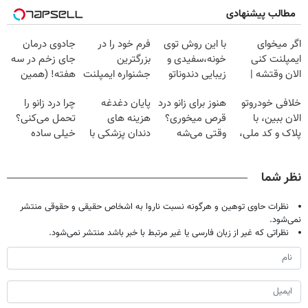
مطالب پیشنهادی
اگر میخوای
با این روش توی
فرم خود را در
جادوی درمان
ایمپلنت کنی
خونه،سفیدی و
بزرگترین
جای زخم در سه
الان وقتشه |
زیبایی دندوناتو
جشنواره ایمپلنت
هفته! (همین
فقط با ۲۵
برگردون
تهران پر کنید ! |
حالا رایگان
خلافی خودروتو
هنوز برای زانو درد
پایان دغدغه
چرا درد زانو را
میلیون تومان!!!
(40%off)
فقط ۲۵ میلیون
صحبت کنید)
الان ببین، با
قرص میخوری؟
هزینه های
تحمل می‌کنی؟
پلاک و کد ملی،
وقتی می‌شه
دندان پزشکی با
خیلی ساده
بدون نیاز به
بدون عمل
پک سفید کننده
درمنزل درمانش
مراجعه حضوری
درمانش کرد؟؟؟؟
خانگی
کن
نظر شما
نظرات حاوی توهین و هرگونه نسبت ناروا به اشخاص حقیقی و حقوقی منتشر
نمی‌شود.
نظراتی که غیر از زبان فارسی یا غیر مرتبط با خبر باشد منتشر نمی‌شود.