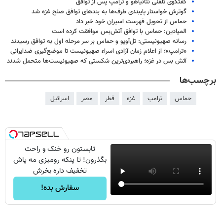
گفتگوی تلفنی نتانیاهو و ترامپ پس از توافق
گوترش خواستار پایبندی طرف‌ها به بندهای توافق صلح غزه شد
حماس از تحویل فهرست اسیران خود خبر داد
المیادین: حماس با توافق آتش‌بس موافقت کرده است
رسانه صهیونیستی: تل‌آویو و حماس بر سر مرحله اول به توافق رسیدند
«ترامپ»؛ از اعلام زمان آزادی اسراء صهیونیست تا موضع‌گیری ضدایرانی
آتش بس در غزه؛ راهبردی‌ترین شکستی که صهیونیست‌ها متحمل شدند
برچسب‌ها
حماس
ترامپ
غزه
قطر
مصر
اسرائیل
تابستون رو خنک و راحت
بگذرون! تا پنکه رومیزی مه پاش
تخفیف داره بخرش
سفارش بده!