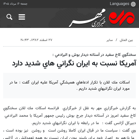
جمعه ۱۶ مرداد ۱۴۰۵
بین الملل
سایر
۲۷ اسفند ۱۳۸۲، ۲۰:۴۳
سخنگوي كاخ سفيد در آستانه ديدار بوش و البرادعي :
آمريكا نسبت به ايران نگراني هاي شديد دارد
اسكات مك للان با تكرار ادعاهاي هميشگي آمريكا عليه ايران گفت : ما در
مورد ايران نگرانيهاي شديد داريم .
به گزارش خبرگزاري مهر به نقل از خبرگزاري فرانسه اسكات مك للان سخنگوي
كاخ سفيد امروز در آستانه ديدار جرج بوش رئيس جمهور آمريكا با محمد البرادعي
دبيركل آژانس گفت : ما در رابطه با ايران نگرانيهاي شديد داريم.
وي گفت : سياست ما در قبال ايران كاملا روشن است و روشن نيز بوده است ،
ما بازهم به اصرار خود براي پايبند بودن ايران نسبت به همه تعهداتش در آژانس