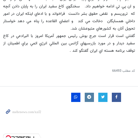
و ان پي تي ادامه خواهيم داد. سخنگوي كاخ سفيد ايران را به پايان دادن آنچه
كه تروريسم و نقض حقوق بشر دانست فراخواند و با ادعاي اينكه ايران در امور
داخلي همسايگان دخالت مي كند و اعضاي القاعده را پناه مي دهد خواستار
تحويل آنان به كشورهاي متبوعشان شد.
گفتني است قرار است جرج بوش رئيس جمهور آمريكا امروز با البرادعي در كاخ
سفيد ديدار و در مورد بازرسيهاي آژانس بين المللي انرژي اتمي براي اطمينان از
توقف برنامه هسته اي ايران گفتگو كند .
کد مطلب
66493