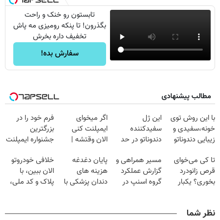
تابستون رو خنک و راحت
بگذرون! تا پنکه رومیزی مه پاش
تخفیف داره بخرش
سفارش بده!
مطالب پیشنهادی
با این روش توی
این ژل
اگر میخوای
فرم خود را در
خونه،سفیدی و
سفیدکننده
ایمپلنت کنی
بزرگترین
زیبایی دندوناتو
دندوناتو در حد
الان وقتشه |
جشنواره ایمپلنت
برگردون
لمینت سفید
فقط با ۲۵
تهران پر کنید ! |
تا کی می‌خوای
مسیر همراهی و
پایان دغدغه
خلافی خودروتو
(40%off)
میکنه
میلیون تومان!!!
فقط ۲۵ میلیون
قرص زانودرد
گزارش عملکرد
هزینه های
الان ببین، با
(40%تخفیف)
بخوری؟ یکبار
گروه اسنپ در
دندان پزشکی با
پلاک و کد ملی،
اصولی درمانش
۱۴۰۴
پک سفید کننده
بدون نیاز به
کن
خانگی
مراجعه حضوری
نظر شما