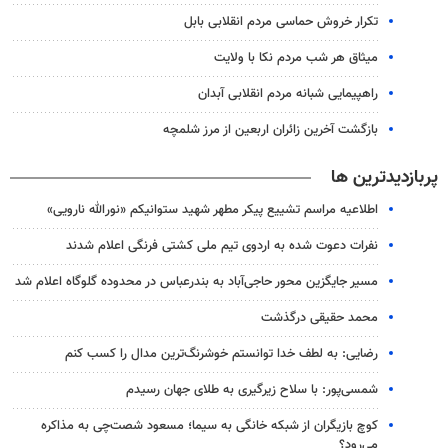
تکرار خروش حماسی مردم انقلابی بابل
میثاق هر شب مردم نکا با ولایت
راهپیمایی شبانه مردم انقلابی آبدان
بازگشت آخرین زائران اربعین از مرز شلمچه
پربازدیدترین ها
اطلاعیه مراسم تشییع پیکر مطهر شهید ستوانیکم «نورالله نارویی»
نفرات دعوت شده به اردوی تیم ملی کشتی فرنگی اعلام شدند
مسیر جایگزین محور حاجی‌آباد به بندرعباس در محدوده گلوگاه اعلام شد
محمد حقیقی درگذشت
رضایی: به لطف خدا توانستم خوشرنگ‌ترین مدال را کسب کنم
شمسی‌پور: با سلاح زیرگیری به طلای جهان رسیدم
کوچ بازیگران از شبکه خانگی به سیما؛ مسعود شصت‌چی به مذاکره
می‌رود؟