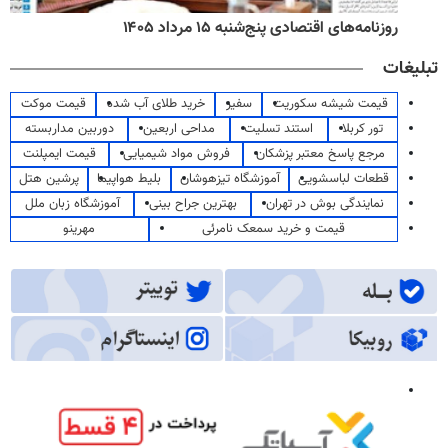
روزنامه‌های اقتصادی پنج‌شنبه ۱۵ مرداد ۱۴۰۵
تبلیغات
قیمت شیشه سکوریت
سفیر
خرید طلای آب شده
قیمت موکت
تور کربلا
استند تسلیت
مداحی اربعین
دوربین مداربسته
مرجع پاسخ معتبر پزشکان
فروش مواد شیمیایی
قیمت ایمپلنت
قطعات لباسشویی
آموزشگاه تیزهوشان
بلیط هواپیما
پرشین هتل
نمایندگی بوش در تهران
بهترین جراح بینی
آموزشگاه زبان ملل
قیمت و خرید سمعک نامرئی
مهرینو