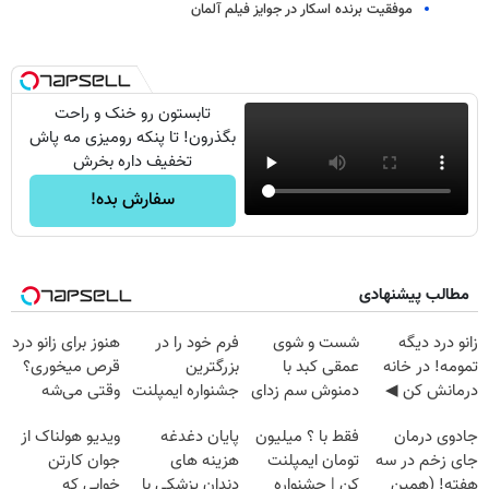
موفقیت برنده اسکار در جوایز فیلم آلمان
تابستون رو خنک و راحت
بگذرون! تا پنکه رومیزی مه پاش
تخفیف داره بخرش
سفارش بده!
مطالب پیشنهادی
زانو درد دیگه
شست و شوی
فرم خود را در
هنوز برای زانو درد
تمومه! در خانه
عمقی کبد با
بزرگترین
قرص میخوری؟
درمانش کن ◀
دمنوش سم زدای
جشنواره ایمپلنت
وقتی می‌شه
پرسش‌نامه ▶
گیاهی
تهران پر کنید ! |
بدون عمل
جادوی درمان
فقط با ؟ میلیون
پایان دغدغه
ویدیو هولناک از
فقط ۲۵ میلیون
درمانش کرد؟؟؟؟
جای زخم در سه
تومان ایمپلنت
هزینه های
جوان کارتن
هفته! (همین
کن | جشنواره
دندان پزشکی با
خوابی که