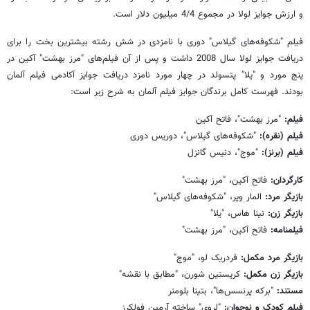
و ارزش جوایز لولا در مجموع 4/4 میلیون دلار است.
فیلم "شکوفه‌های گیلاس" دوری با نامزدی در شش رشته بیشترین بخت را برای
دریافت جوایز لولا سال 2008 داشت و پس از آن فیلم‌های "مرز بهشت" آکین در
پنج مورد و "یلا" پتسولد در چهار مورد نامزد دریافت جوایز آکادمی فیلم آلمان
بودند. فهرست کامل برندگان جوایز فیلم آلمان به شرح زیر است:
فیلم:
"مرز بهشت"، فاتح آکین
فیلم (نقره):
"شکوفه‌های گیلاس"، دوریس دوری
فیلم (برنز):
"موج"، دنیس گانزل
کارگردان:
فاتح آکین، "مرز بهشت"
بازیگر مرد:
المار وپر، "شکوفه‌های گیلاس"
بازیگر زن:
نینا هاس، "یلا"
فیلمنامه:
فاتح آکین، "مرز بهشت"
بازیگر مرد مکمل:
فردریک لو، "موج"
بازیگر زن مکمل:
کریستین شورن، "مطابق با نقشه"
مستند:
"برکه پرنسس‌ها"، بتینا بلومنر
فیلم کودک و نوجوان:
"لروی" ساخته آرمین فولکرز