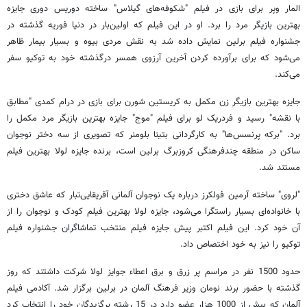
المار وپر برای بازی در فیلم "شکوفه‌های گیلاس" ساخته دوریس دوری جایزه
بهترین بازیگر مرد را برد. او در این فیلم که اولین‌بار در دنیا فوریه گذشته در
جشنواره فیلم برلین نمایش داده شد به نقش مردی بیوه و بسیار بیمار ظاهر
می‌شود که برای برآورده کردن آخرین آرزوی همسر درگذشته خود به توکیو سفر
می‌کند.
جایزه بهترین بازیگر زن مکمل به کریستین شورن برای بازی در درام کمدی "مطابق
با نقشه" رسید و فردریک لو برای فیلم "موج" جایزه بهترین بازیگر مرد مکمل را
برد. "برکه پرنسس‌ها" به کارگردانی بتینا بلومنر که تصویری از سه دختر نوجوان
ساکن در منطقه چندفرهنگی کروزبرگ برلین است، برنده جایزه لولا بهترین فیلم
مستند شد.
"لروی" ساخته آرمین فولکرز درباره یک نوجوان آلمانی آفریقایی‌تبار که عاشق دختری
با خانواده‌ای بسیار راستگرا می‌شود، جایزه لولا بهترین فیلم کودک و نوجوان را از
آن خود کرد. این فیلم اکتبر پیش جایزه فیلم منتخب تماشاگران جشنواره فیلم
توکیو را نیز به خود اختصاص داد.
حدود 1500 نفر در مراسم پر زرق و برق اعطاء جوایز لولا شرکت داشتند که روز
گذشته با حضور برند نومان وزیر فرهنگ آلمان در برلین برگزار شد. آکادمی فیلم
آلمان که بیش از 1000 هزار عضو دارد در 15 رشته برگزیدگان خود را انتخاب کرد