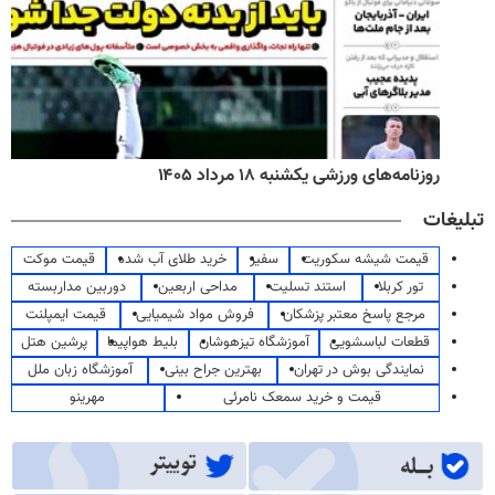
روزنامه‌های ورزشی یکشنبه ۱۸ مرداد ۱۴۰۵
تبلیغات
قیمت شیشه سکوریت
سفیر
خرید طلای آب شده
قیمت موکت
تور کربلا
استند تسلیت
مداحی اربعین
دوربین مداربسته
مرجع پاسخ معتبر پزشکان
فروش مواد شیمیایی
قیمت ایمپلنت
قطعات لباسشویی
آموزشگاه تیزهوشان
بلیط هواپیما
پرشین هتل
نمایندگی بوش در تهران
بهترین جراح بینی
آموزشگاه زبان ملل
قیمت و خرید سمعک نامرئی
مهرینو