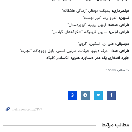
فیلمبرداری:
بندیکت نونفلز، "زندگی عاشقانه"
تدوین:
اندرو برد، "مرز بهشت"
طراحی صحنه:
اروین پریب، "آبزوردستان"
طراحی لباس:
سابین گرونیگ، "شکوفه‌های گیلاس"
موسیقی:
علی ان. آسکین، "لروی"
طراحی صدا:
درک دبلیو. جیکاب، مارتین استیر، پاول وووچاک، "تجارت"
جایزه افتخاری یک عمر دستاورد هنری:
الکساندر کلوگه
کد مطلب
672040
مطالب مرتبط