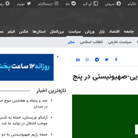
تلگرام
سروش
آی گپ
بله
اینستاگرام
توییتر
روبی
جامعه
اقتصاد
بازار
ورزش
سیاست
بین‌الملل
استان‌ها
عکس
فیلم
مج
سیاست خارجی
انقلاب اسلامی
سایر
دشمن آمریکایی-صهیونیستی در پنج
تازه‌ترین اخبار
صد و پنجاه و هفتمین موج حضو
در میدان
آرامکو عربستان: حمله به تأس
موجب اختلال در تولید ما شد
حمله رژیم صهیونیستی به دو 