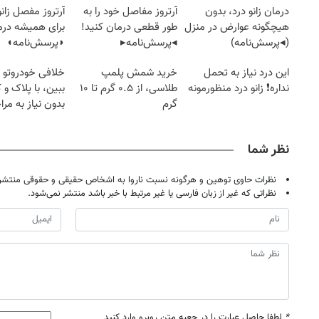
درمان زانو درد، بدون
آرتروز مفاصل خود را به
آرتروز مفصل زانو
هیچگونه عوارض در منزل
طور قطعی درمان کنید!
برای همیشه درم
(◂پرسش‌نامه)
◂پرسش‌نامه▸
◗پرسش‌نامه◖
این درد نیاز به تحمل
خرید شمش پلمپ
خلافی خودروتو ا
نداره❗ زانو درد منظورمونه
طلاسی، از ۰.۵ گرم تا ۱۰
ببین، با پلاک و 
گرم
بدون نیاز به مرا
حضوری
نظر شما
نظرات حاوی توهین و هرگونه نسبت ناروا به اشخاص حقیقی و حقوقی منتشر 
نظراتی که غیر از زبان فارسی یا غیر مرتبط با خبر باشد منتشر نمی‌شود.
*
لطفا حاصل عبارت را در جعبه متن روبرو وارد کنید