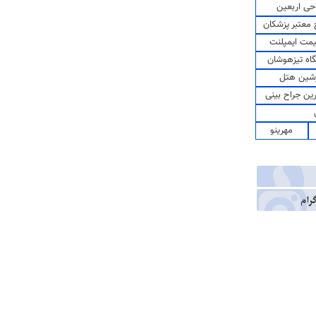
حی اربعین
معتبر پزشکان
مت ایمپلنت
اه تیزهوشان
شین هتل
رین جراح بینی
مهرینو