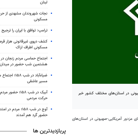
لبنان
نجات شهروندان مشهدی از حری
مسکونی
ترامپ: توافق با ایران را ترجیح
کشف دپوی غیرقانونی هزار قرص
مسکونی اطراف اراک
اجتماع حماسی مردم زنجان در 
هشتمین شب حضور در میدان
ضیاء‌آباد در شب ۵۸
مسیر عاشقی
آبیک در شب ۱۵۸؛ حضو
یونی در استان‌های مختلف کشور خبر
حرکت مردمی
آوج در شب ۱۵۸؛ مردم د
حضور گرد هم آمدند
ی مزدور آمریکایی-صهیونی در استان‌های
پربازدیدترین ها