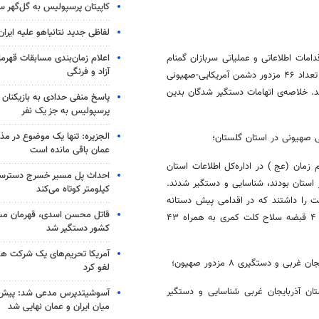
کاپیتان پرسپولیس به گل‌گهر 
لفاظی جدید نتانیاهو علیه ایران
اعلام زمان‌بندی مسابقات قهر
مات اطلاعاتی و عملیاتی سربازان گمنام
آزاد و فرنگی
امام زمان(عج) در پنج استان گلستان، آذربایجان غربی، کرمان‌، اصفهان و ایلام تعداد ۴۶ مزدور دشمن آمریکایی-صهیونی
. خلاصه‌ی اتهامات دستگیر شدگان بدین
پاسخ منفی حدادی به بازیکنان 
پرسپولیس به جز یک نفر
الجزیره: تنها یک موضوع در مذا
عمان باقی مانده است
 زمان (عج ) در اداره‌کل اطلاعات استان
ریستی در استان بودند، شناسایی و دستگیر شدند.
کیلومتر کوتاه می‌کند
 را داشتند که در اقدامی پیش دستانه
قاتل محسن اسدی، قهرمان م
بازداشت شدند. در بازرسی از مخفیگاه این هسته تروریستی در گرگان، تعداد ۴ قبضه سلاح کلت کمری به همراه ۴۳
کشور دستگیر شد
آمریکا تحریم‌های یک شرکت هوا
لغو کرد
یونی در استان آذربایجان غربی شناسایی و دستگیر
آسوشیتدپرس مدعی شد: پیش‌
میان ایران و عمان نهایی شد