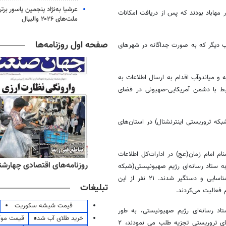
عرشیا به‌نژاد پنجمین پاسور برتر
مهاباد بودند که پس از دریافت امکانات
ملت‌های ۲۰۲۶ والیبال
صفحه اول روزنامه‌ها
ب دیگر که به صورت جداگانه در شهرهای
و میاندوآب اقدام به ارسال اطلاعات به
بط با دشمن آمریکایی-صهیونی در فضای
هیونیستی(شبکه تروریستی اینترنشنال) در استان‌های
م امام زمان(عج) در ادارات‌کل اطلاعات
ه‌های صبح چهارشنبه ۱۴ مرداد ۱۴۰۵
روزنامه‌های اقتصادی چهارشنبه ۱۴ مرداد 
ال کننده‌ی اطلاعات به ستاد رسانه‌ای رژیم صهیونیستی(شبکه
تروریستی اینترنشنال) و سرپل های جاسوسی این رژیم در فضای مجازی، شناسایی و دستگیر شدند. ۲۱ نفر از این
تبلیغات
قیمت شیشه سکوریت
تاد رسانه‌ای رژیم صهیونیستی، به طور
خرید طلای آب شده
قیمت مو
همزمان اقدام به ارسال تصاویر مراکز دفاعی و حساس کشور به گروهک های تروریستی تجزیه طلب می نمودند، ۲