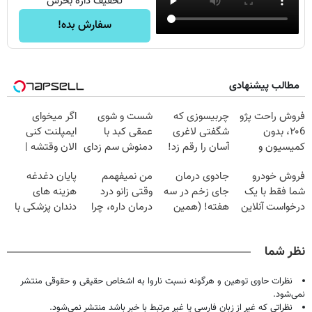
تخفیف داره بخرش
سفارش بده!
مطالب پیشنهادی
فروش راحت پژو
چربیسوزی که
شست و شوی
اگر میخوای
۲۰6، بدون
شگفتی لاغری
عمقی کبد با
ایمپلنت کنی
کمیسیون و
آسان را رقم زد!
دمنوش سم زدای
الان وقتشه |
دردسر
گیاهی
فقط با ۲۵
فروش خودرو
جادوی درمان
من نمیفهمم
پایان دغدغه
میلیون تومان!!!
شما فقط با یک
جای زخم در سه
وقتی زانو درد
هزینه های
درخواست آنلاین
هفته! (همین
درمان داره، چرا
دندان پزشکی با
✔
حالا رایگان
دردش رو داری
پک سفید کننده
صحبت کنید)
تحمل میکنی؟❗
خانگی
نظر شما
نظرات حاوی توهین و هرگونه نسبت ناروا به اشخاص حقیقی و حقوقی منتشر
نمی‌شود.
نظراتی که غیر از زبان فارسی یا غیر مرتبط با خبر باشد منتشر نمی‌شود.