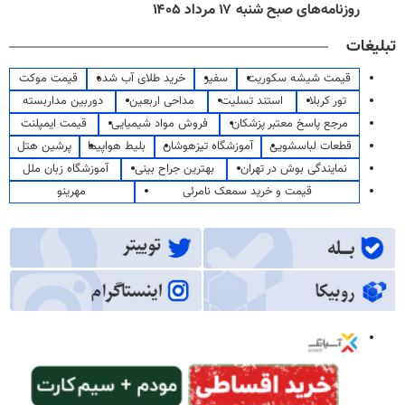
روزنامه‌های صبح شنبه ۱۷ مرداد ۱۴۰۵
تبلیغات
قیمت شیشه سکوریت
سفیر
خرید طلای آب شده
قیمت موکت
تور کربلا
استند تسلیت
مداحی اربعین
دوربین مداربسته
مرجع پاسخ معتبر پزشکان
فروش مواد شیمیایی
قیمت ایمپلنت
قطعات لباسشویی
آموزشگاه تیزهوشان
بلیط هواپیما
پرشین هتل
نمایندگی بوش در تهران
بهترین جراح بینی
آموزشگاه زبان ملل
قیمت و خرید سمعک نامرئی
مهرینو