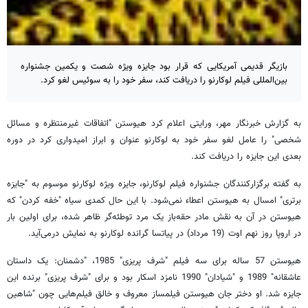
بازیگر قدیمی آمریکایی که قرار بود جایزه ویژه شصت و یکمین جشنواره
بین‌المللی فیلم لوکارنو را دریافت کند، سفر خود را به سوئیس لغو کرد.
به گزارش خبرنگار مهر، ورایتی اعلام کرد هیوستن "اتفاقات غیرمنتظره و مسائل
شخصی" را عامل لغو سفر خود به لوکارنو عنوان و ابراز امیدواری کرد در دوره
بعدی این جایزه را دریافت کند.
به گفته برگزارکنندگان جشنواره فیلم لوکارنو، جایزه ویژه لوکارنو موسوم به "جایزه
برتری" امسال به هیوستن اعطاء نمی‌شود. با این حال کمدی سیاه "خفه کردن" که
هیوستن در آن به نقش مادر حقه‌باز یک مرد توطئه‌گر ظاهر شده، برای اولین بار
در اروپا روز نهم اوت (19 مرداد) در پیاتسا گرانده لوکارنو به نمایش درمی‌آید.
هیوستن 57 ساله برای سه فیلم "شرف پریزی" 1985، "دشمنان: یک داستان
عاشقانه" 1989 و "شیادان" 1990 نامزد اسکار بود و برای "شرف پریزی" برنده این
جایزه شد. او دختر جان هیوستن فیلمساز معروف و خالق فیلم‌هایی چون "شاهین