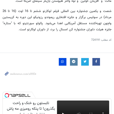
مالت" و "افریکن کوئین" و نوه والتر هیوستن بازیگر سینمای آمریکا است.
شصت و یکمین جشنواره بین المللی فیلم لوکارنو ششم تا 16 اوت (16 تا 26
مرداد) در سوئیس برگزار و جایزه افتخاری ریموندو رزونیکو این دوره به کریستین
واچون تهیه‌کننده مستقل آمریکایی اهدا می‌شود. پائولو سورنتینو که با "ستاره"
جایزه هیئت داوران جشنواره کن امسال را برد، از داوران لوکارنو است.
کد مطلب
724191
تابستون رو خنک و راحت
بگذرون! تا پنکه رومیزی مه پاش