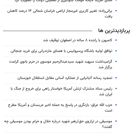
سنای آمریکا لایحه موقت جلوگیری از تعطیلی دولت را تصویب کرد
براتی‌زاده: تغییر کاربری غیرمجاز اراضی خراسان شمالی ۱۴ درصد کاهش
یافت
پربازدیدترین ها
کامیون با راننده ۸ ساله در اصفهان توقیف شد
توافق اولیه باشگاه پرسپولیس با همتای مازندرانی برای خرید جنجالی
گرامیداشت سپهبد شهید سیدعبدالرحیم موسوی در حرم بانوی کرامت
برگزار شد
تمجید رسانه آلبانیایی از عملکرد آسانی مقابل استقلال خوزستان
رئیس ستاد مشترک ارتش آمریکا خواستار راهی برای خروج از جنگ با
ایران شد
حزب الله عراق: بازنگری در پاسخ به حمله اخیر عربستان و آمریکا مطرح
است
موسیقی در ترازوی حق/رهبر شهید درباره حلال و حرام بودن موسیقی چه
گفتند؟