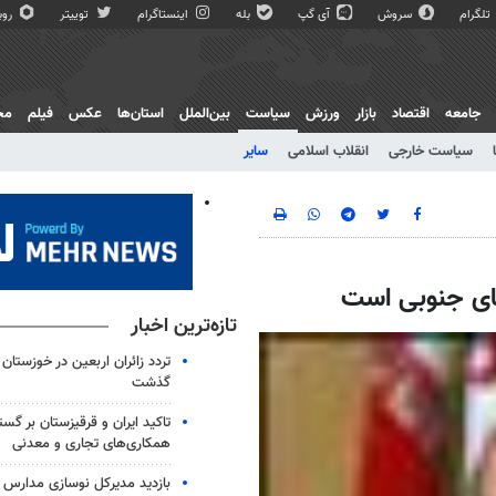
تلگرام
سروش
آی گپ
بله
اینستاگرام
توییتر
روبی
جامعه
اقتصاد
بازار
ورزش
سیاست
بین‌الملل
استان‌ها
عکس
فیلم
مج
سیاست خارجی
انقلاب اسلامی
سایر
یقای جنوبی است
تازه‌ترین اخبار
گذشت
تاکید ایران و قرقیزستان بر گس
همکاری‌های تجاری و معدنی
بازدید مدیرکل نوسازی مدارس ا