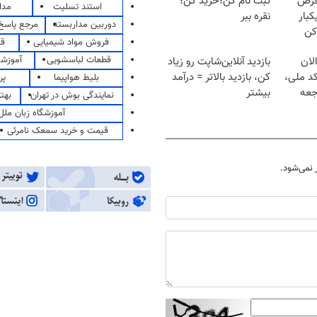
قرص
ثبت نام کن؛خرید کن؛
استند تسلیت
مدا
کبار
نقره ببر
دوربین مداربسته
مرجع پاسخ 
کن
فروش مواد شیمیایی
قی
قطعات لباسشویی
آموزشگ
لان
بازدید آنلاین‌شاپت رو زیاد
کد ملی،
کن، بازدید بالاتر = درآمد
بلیط هواپیما
پر
جعه
بیشتر
نمایندگی بوش در تهران
بهت
آموزشگاه زبان ملل
قیمت و خرید سمعک نامرئی
نمی‌شود.