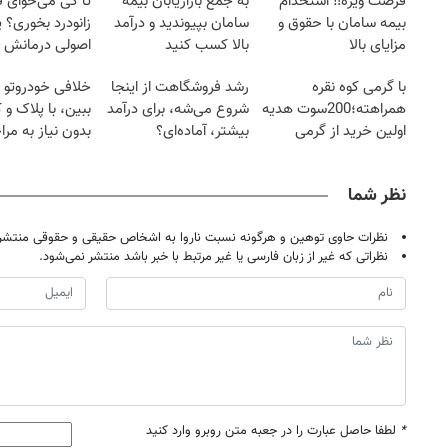
فرصت ویژه‼️ استخدام
به جمع بازاریابان بیمه
تا کی می‌خوای 
بیمه سامان با حقوق و
سامان بپیوندید و درآمد
زانودرد بخوری؟ ی
مزایای بالا
بالا کسب کنید
اصولی درمانش 
با گرمی کوه نقره
رشد فروشگاهت از اینجا
خلافی خودروتو ا
همراهته؛200سوت هدیه
شروع می‌شه، برای درآمد
ببین، با پلاک و 
اولین خرید از گرمی
بیشتر، آماده‌ای؟
بدون نیاز به مرا
حضوری
نظر شما
نظرات حاوی توهین و هرگونه نسبت ناروا به اشخاص حقیقی و حقوقی منتشر 
نظراتی که غیر از زبان فارسی یا غیر مرتبط با خبر باشد منتشر نمی‌شود.
*
لطفا حاصل عبارت را در جعبه متن روبرو وارد کنید