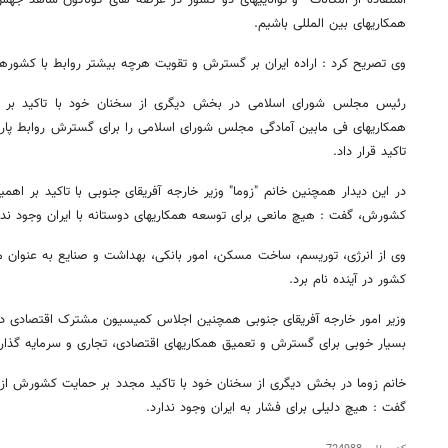
استفاده از امکانات و تواناییهای دو کشور در عرصه های گوناگون شاهد جه
همکاریهای بین المللی باشیم.
وی تصریح کرد : اراده ایران بر گسترش و تقویت هرچه بیشتر روابط با کشورهای
رئیس مجلس شورای اسلامی در بخش دیگری از سخنان خود با تاکید بر
همکاریهای فی مابین آمادگی مجلس شورای اسلامی را برای گسترش روابط پارلم
تاکید قرار داد.
در این دیدار همچنین خانم "زوما" وزیر خارجه آفریقای جنوبی با تاکید بر اهمی
کشورش، گفت : هیچ مانعی برای توسعه همکاریهای دوستانه با ایران وجود ندا
وی از انرژی، توریسم، ساخت مسکن، امور بانکی، بهداشت و صنایع به عنوان 
کشور در آینده نام برد.
وزیر امور خارجه آفریقای جنوبی همچنین اجلاس کمیسیون مشترک اقتصادی دو ک
بسیار خوبی برای گسترش و تعمیق همکاریهای اقتصادی، تجاری و سرمایه گذا
خانم زوما در بخش دیگری از سخنان خود با تاکید مجدد بر حمایت کشورش از
گفت : هیچ دلیلی برای فشار به ایران وجود ندارد.