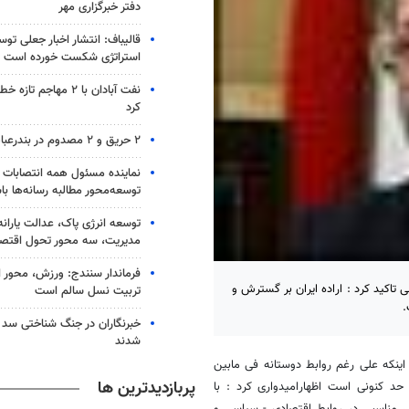
دفتر خبرگزاری مهر
قالیباف: انتشار اخبار جعلی تو
استراتژی شکست خورده است
نفت آبادان با ۲ مهاجم 
کرد
۲ حریق و ۲ مصدوم در بندرعباس
نماینده مسئول همه انتصابات 
توسعه‌محور مطالبه رسانه‌ها با
توسعه انرژی پاک، عدالت یارانه
مدیریت، سه محور تحول اقتص
فرماندار سنندج: ورزش، محور 
تاکید کرد : اراده ایران بر گسترش و
تربیت نسل سالم است
.
خبرنگاران در جنگ شناختی سد
شدند
اینکه علی رغم روابط دوستانه فی مابین
پربازدیدترین ها
حد کنونی است اظهارامیدواری کرد : با