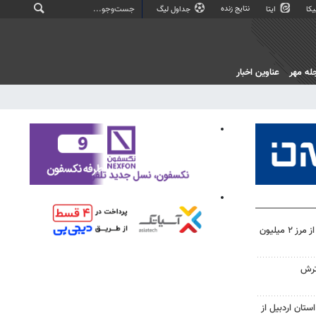
نتایج زنده
کا
ایتا
جداول لیگ
له مهر
عناوین اخبار
تردد زائران اربعین در خوزستان از مرز ۲ میلیون
ترش
ستان اردبیل از