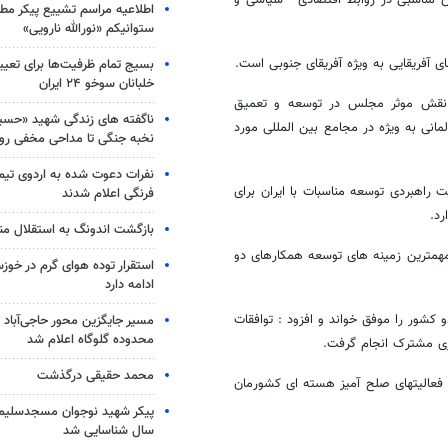
ش مناسبی در روابط اقتصادی - سیاسی و
اطلاعیه مراسم تشییع پیکر مط
ستوانیکم «نورالله نارویی»
 آفریقایی به ویژه آفریقای جنوبی است.
بسیج تمام ظرفیت‌ها برای تعی
خلبانان سوخو ۲۴ ایران
 نقش موثر مجلس در توسعه و تعمیق
ناگفته های زندگی شهید «حسین
انی به ویژه در مجامع بین المللی مورد
نخبه جنگی تا مداحی مخفی رو
نفرات دعوت شده به اردوی تی
ت راهبردی توسعه مناسبات با ایران برای
فرنگی اعلام شدند
رد.
بازگشت اندونگ به استقلال م
مهمترین زمینه های توسعه همکارهای دو
استقرار توده هوای گرم در خوزس
ادامه دارد
شور را موفق خواند و افزود : توافقات
مسیر جایگزین محور حاجی‌آباد 
محدوده گلوگاه اعلام شد
ری مشترک انجام گرفت.
محمد حقیقی درگذشت
 فعالیتهای صلح آمیز هسته ای کشورمان
سال شناسایی شد