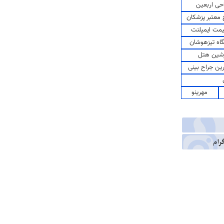
حی اربعین
معتبر پزشکان
مت ایمپلنت
اه تیزهوشان
شین هتل
رین جراح بینی
مهرینو