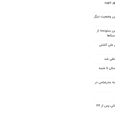
هر شهید
ین وضعیت دیگر
 ستوده»؛ از
ستاها
م ملی کشتی
نتفی شد
تان تا شنبه
به بندرعباس در
پیکر شهید نوجوان مسجدسلیمانی پس از ۴۴