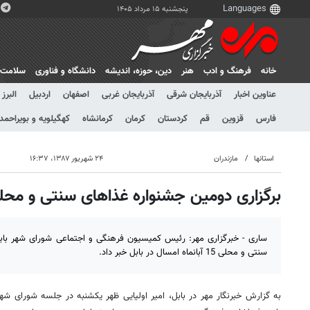
پنجشنبه ۱۵ مرداد ۱۴۰۵
خانه
فرهنگ و ادب
هنر
دين، حوزه، انديشه
دانشگاه و فناوری
سلامت
عناوین اخبار
آذربایجان شرقی
آذربایجان غربی
اصفهان
اردبیل
البرز
فارس
قزوین
قم
کردستان
کرمان
کرمانشاه
کهگیلویه و بویراحمد
استانها
مازندران
۲۴ شهریور ۱۳۸۷، ۱۶:۳۷
برگزاری دومین جشنواره غذاهای سنتی و محلی 
ساری - خبرگزاری مهر: رئیس کمیسیون فرهنگی و اجتماعی شورای شهر بابل
سنتی و محلی 15 آبانماه امسال در بابل خبر داد.
به گزارش خبرنگار مهر در بابل، امیر اولیایی ظهر یکشنبه در جلسه شورای شهر