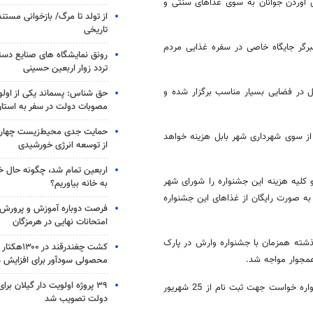
 آوردن جوانان به سوی غذاهای سنتی و
از تولد تا مرگ/ بازخوانی مست
تاریخی
رگر جایگاه خاصی در سفره غذایی مردم
رونق نمایشگاه های صنایع دستی
تردد زوار اربعین حسینی
ل در فضایی بسیار مناسب برگزار شده و
حق شناس: پسماند یکی از اول
مصوبات دولت در سفر به استا
حمایت جدی محیط‌زیست چهارم
 از سوی شهرداری شهر بابل هزینه خواهد
از توسعه انرژی خورشیدی
اربعین تمام شد، چگونه حال خ
 و کلیه هزینه این جشنواره را شورای شهر
به خانه بیاوریم؟
به صورت رایگان از غذاهای این جشنواره
فرصت دوباره آموزش و پرورش ب
امتحانات نهایی در هرمزگان
شته همزمان با جشنواره وارش در پارک
کشت چغندرقند 
همجوار مواجه شد.
محصولی سودآور برای افزایش د
۳۹ پروژه اولویت دار گیلان برا
اولیایی از کلیه علاقه مندان استان و شهرستان بابل جهت شرکت در این جشنواره خواست جهت ثبت نام از 25 شهریور
دولت تصویب شد