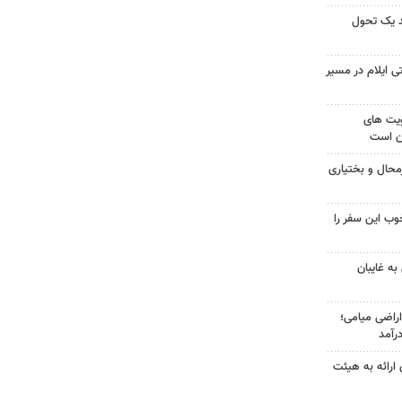
ند یک تحول
 ایلام در مسیر
ویت های
ن است
حال و بختیاری
وب این سفر را
ه غایبان
در ۱۳۰۰هکتار اراضی میامی؛
رآمد
ی ارائه به هیئت