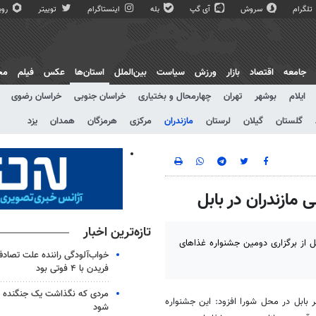
تلگرام
سروش
آی گپ
بله
اینستاگرام
توییتر
روبی
جامعه
اقتصاد
بازار
ورزش
سیاست
بین‌الملل
استان‌ها
عکس
فیلم
مج
ایلام
بوشهر
تهران
چهارمحال و بختیاری
خراسان جنوبی
خراسان رضوی
گلستان
گیلان
لرستان
مازندران
مرکزی
هرمزگان
همدان
یزد
مازندران در بابل
تازه‌ترین اخبار
 از برگزاری دومین جشنواره غذاهای
خواب‌آلودگی راننده علت تصاد
فریدن با ۴ فوتی بود
مردی که نگذاشت یک جنگنده از
 بابل در محل شورا افزود: این جشنواره
شود