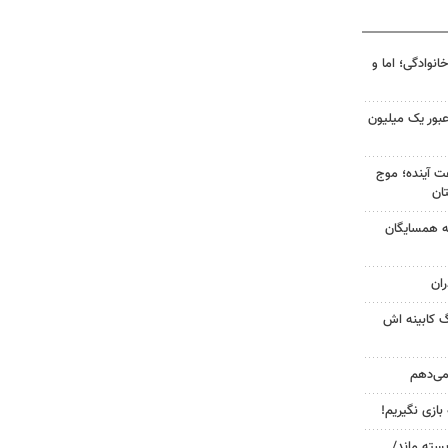
انوادگی؛ اما و
 عبور یک میلیون
 کشور در ۷۲ ساعت آینده؛ موج
به همسایگان
ان
گ کابینه اش
 می‌دهم
 بازی نگیریم!
بسته ماند/