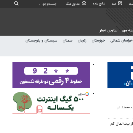
نتایج زنده
کا
ایتا
جداول لیگ
له مهر
عناوین اخبار
خراسان شمالی
خوزستان
زنجان
سمنان
سیستان و بلوچستان
ف سمند در
 بیت‌المال کم