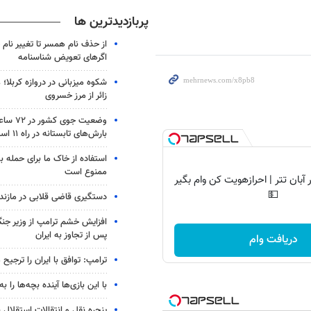
پربازدیدترین ها
از حذف نام همسر تا تغییر نام خ
اگرهای تعویض شناسنامه
شکوه میزبانی در دروازه کربلا؛
زائر از مرز خسروی
وضعیت جوی
بارش‌های تابستانه در راه ۱۱ استان
استفاده از خاک ما برای حمله 
ممنوع است
آبان تتر | احرازهویت کن وام بگیر
💵
دستگیری قاضی قلابی در مازندر
افزایش خشم ترامپ از وزیر جن
پس از تجاوز به ایران
دریافت وام
ترامپ: توافق با ایران را ترجیح
با این بازی‌ها آینده بچه‌ها را به
پنجره‌ نقل و انتقالات استقلال 