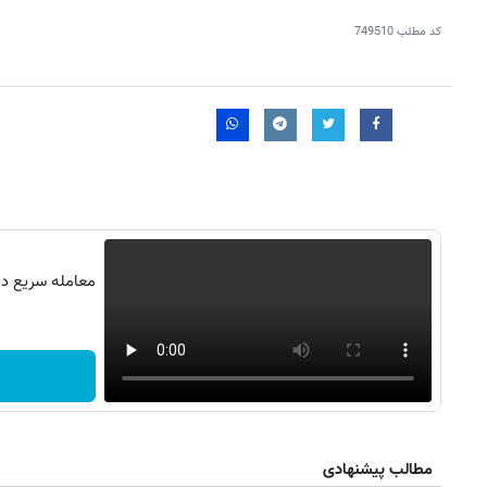
کد مطلب
749510
معامله سریع در 
مطالب پیشنهادی