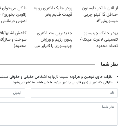
از الان تا آخر تابستون
پودر جلبک لاغری رو به
تا کی می‌خوای 
حداقل 12کیلو چربی
قیمت قدیم بخر
زانودرد بخوری؟ ی
میسوزونی🧨
اصولی درمانش 
پودر جلبک چربیسوز
جدیدترین متد لاغری
کاهش اشتها/اف
تضمینی لاغرت میکنه/
بدون رژیم و ورزش
سوخت و ساز(تعد
تعداد محدود
چربیسوزی را 3برابر می
محدود)
کند
نظر شما
نظرات حاوی توهین و هرگونه نسبت ناروا به اشخاص حقیقی و حقوقی منتشر 
نظراتی که غیر از زبان فارسی یا غیر مرتبط با خبر باشد منتشر نمی‌شود.
روزنامه‌های اقتصادی چهارشنبه ۱۴ مرداد ۱۴۰۵
روزنامه