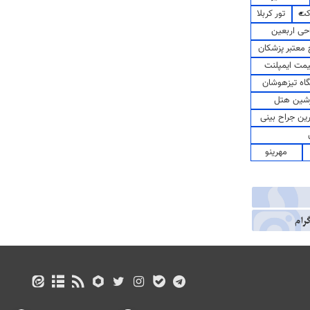
کت
تور کربلا
حی اربعین
معتبر پزشکان
مت ایمپلنت
اه تیزهوشان
شین هتل
رین جراح بینی
مهرینو