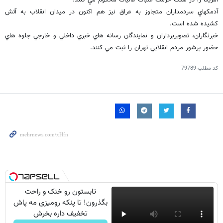
آمريكا را در هتك حرمت عتبات عاليات محكوم مي كنند.
آدمكهاي سردمداران متجاوز به عراق نيز هم اكنون در ميدان انقلاب به آتش
كشيده شده است.
خبرنگاران، تصويربرداران و نمايندگان رسانه هاي خبري داخلي و خارجي جلوه هاي
حضور پرشور مردم انقلابي تهران را ثبت مي كنند.
کد مطلب
79789
تابستون رو خنک و راحت
بگذرون! تا پنکه رومیزی مه پاش
تخفیف داره بخرش