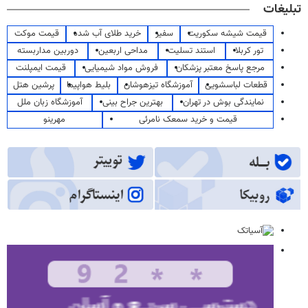
تبلیغات
قیمت شیشه سکوریت
سفیر
خرید طلای آب شده
قیمت موکت
تور کربلا
استند تسلیت
مداحی اربعین
دوربین مداربسته
مرجع پاسخ معتبر پزشکان
فروش مواد شیمیایی
قیمت ایمپلنت
قطعات لباسشویی
آموزشگاه تیزهوشان
بلیط هواپیما
پرشین هتل
نمایندگی بوش در تهران
بهترین جراح بینی
آموزشگاه زبان ملل
قیمت و خرید سمعک نامرئی
مهرینو