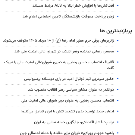
آفت‌کش‌ها با افزایش خطر ابتلا به ALS مرتبط هستند
زمان پرداخت معوقات بازنشستگان تامین اجتماعی اعلام شد
پربازدیدترین ها
زائربرهای برقی حرم مطهر امام رضا (ع) از ۲۰ مرداد ۱۴۰۵ متوقف می‌شوند
محسن رضایی نماینده رهبر انقلاب در شورای عالی امنیت ملی شد
قالیباف انتصاب محسن رضایی به دبیری شورای‌عالی امنیت ملی را تبریک
گفت
حضور سرمربی تیم فوتبال امید در بازی دوستانه پرسپولیس
ذوالقدر به عنوان مشاور سیاسی رهبر انقلاب منصوب شد
انتصاب محسن رضایی به عنوان دبیر شورای عالی امنیت ملی
ادعای جدید ترامپ: بدون تشدید تنش با ایران تعامل می‌کنیم!
ترامپ: فشار اقتصادی، جایگزین حمله نظامی به ایران
راهبرد «جهنم پهپادی» تایوان برای مقابله با حمله احتمالی چین