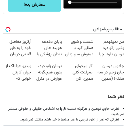
سفارش بده!
مطالب پیشنهادی
من نمیفهمم
شست و شوی
پایان دغدغه
آرتروز مفاصل
وقتی زانو درد
عمقی کبد با
هزینه های
خود را به طور
درمان داره، چرا
دمنوش سم زدای
دندان پزشکی با
قطعی درمان
دردش رو داری
گیاهی
پک سفید کننده
کنید!
جادوی درمان
اگر میخوای
درمان زانو درد،
ویدیو هولناک از
تحمل میکنی؟❗
خانگی
◗پرسش‌نامه◖
جای زخم در سه
ایمپلنت کنی
بدون هیچگونه
جوان کارتن
هفته! (همین
همین الان
عوارض در منزل
خوابی که
حالا رایگان
وقتشه | فقط با
(◂پرسش‌نامه)
میلیاردر شد.
صحبت کنید)
۲۵ میلیون
آموزش رایگان
نظر شما
تومان!!!
نظرات حاوی توهین و هرگونه نسبت ناروا به اشخاص حقیقی و حقوقی منتشر
نمی‌شود.
نظراتی که غیر از زبان فارسی یا غیر مرتبط با خبر باشد منتشر نمی‌شود.