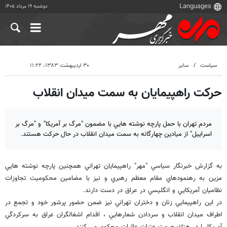
دوشنبه ۱۹ مرداد ۱۴۰۵
سیاست
سایر
۳۰ اردیبهشت ۱۳۸۳، ۱۱:۲۲
حركت راهپيمايان به سمت ميدان انقلاب
مردم تهران با حمل پارچه نوشته هايي با مضمون "مرگ بر آمريكا" و "مرگ بر
اسراييل" از ميادين چهارگانه به سمت ميدان انقلاب در حال حركت هستند.
به گزارش خبرنگار سياسي "مهر" راهپيمايان تهراني همچنين پارچه نوشته هايي
مزين به رهنمودهاي مقام معظم رهبري و نيز با مضامين محكوميت تجاوزات
نظاميان آمريكايي و انگليسي در عراق در دست دارند.
در اين راهپيمايي زنان و دختران تهراني نيز ضمن حضور پرشور خود و تجمع در
اطراف ميدان انقلاب و سردادن شعارهايي ، اقدام اشغالگران عراق به سركردگي