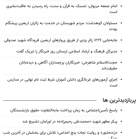
امام جمعه مریوان: تمسک به قرآن و سنت، راه رسیدن به عاقبت‌بخیری
است
مسئولان کوهدشت: مردم شهرستان در خدمت به زائران اربعین پیشگام
بودند
جابه‌جایی ۱۲۲۶ زائر یزدی از طریق پروازهای اربعین فرودگاه شهید صدوقی
مدیرکل فرهنگ و ارشاد اسلامی لرستان روز خبرنگار را تبریک گفت
حجت‌الاسلام شاهرخی: خبرنگاران پرچمداران آگاهی و دیده‌بانان
حقیقت‌اند
اجرای آزمون‌های غربالگری دانش آموزان شرط ثبت نام نهایی در مدارس
است
پربازدیدترین ها
پاسخ تأمین‌اجتماعی به زمان پرداخت مابه‌التفاوت حقوق بازنشستگان
پیکر مطهر شهید «محمدعلی رحیم‌زاده» در اورامان تشییع شد
«زنده‌شور» و روایت نجات پنج اعدامی؛ تلاش برای بخشش در آخرین شب
زندگی