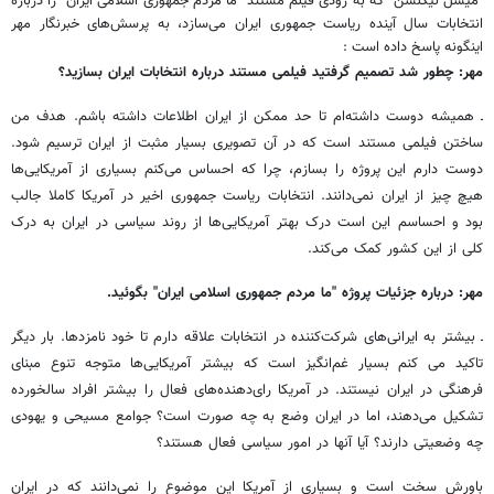
"میشل نیکلسن" که به زودی فیلم مستند "ما مردم جمهوری اسلامی ایران" را درباره
انتخابات سال آینده ریاست جمهوری ایران می‌سازد، به پرسش‌های خبرنگار مهر
اینگونه پاسخ داده است :
مهر: چطور شد تصمیم گرفتید فیلمی مستند درباره انتخابات ایران بسازید؟
ـ همیشه دوست داشته‌ام تا حد ممکن از ایران اطلاعات داشته باشم. هدف من
ساختن فیلمی مستند است که در آن تصویری بسیار مثبت از ایران ترسیم شود.
دوست دارم این پروژه را بسازم، چرا که احساس می‌کنم بسیاری از آمریکایی‌ها
هیچ چیز از ایران نمی‌دانند. انتخابات ریاست جمهوری اخیر در آمریکا کاملا جالب
بود و احساسم این است درک بهتر آمریکایی‌ها از روند سیاسی در ایران به درک
کلی از این کشور کمک می‌کند.
مهر: درباره جزئیات پروژه "ما مردم جمهوری اسلامی ایران" بگوئید.
ـ بیشتر به ایرانی‌های شرکت‌کننده در انتخابات علاقه دارم تا خود نامزدها. بار دیگر
تاکید می کنم بسیار غم‌انگیز است که بیشتر آمریکایی‌ها متوجه تنوع مبنای
فرهنگی در ایران نیستند. در آمریکا رای‌دهنده‌های فعال را بیشتر افراد سالخورده
تشکیل می‌دهند، اما در ایران وضع به چه صورت است؟ جوامع مسیحی و یهودی
چه وضعیتی دارند؟ آیا آنها در امور سیاسی فعال هستند؟
باورش سخت است و بسیاری از آمریکا این موضوع را نمی‌دانند که در ایران