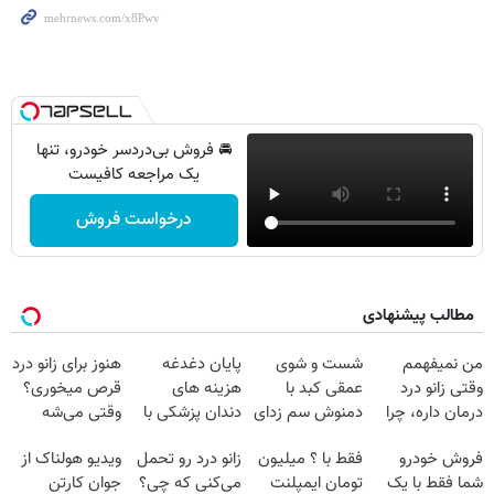
🚘 فروش بی‌دردسر خودرو، تنها
یک مراجعه کافیست
درخواست فروش
مطالب پیشنهادی
من نمیفهمم
شست و شوی
پایان دغدغه
هنوز برای زانو درد
وقتی زانو درد
عمقی کبد با
هزینه های
قرص میخوری؟
درمان داره، چرا
دمنوش سم زدای
دندان پزشکی با
وقتی می‌شه
دردش رو داری
گیاهی
پک سفید کننده
بدون عمل
فروش خودرو
فقط با ؟ میلیون
زانو درد رو تحمل
ویدیو هولناک از
تحمل میکنی؟❗
خانگی
درمانش کرد؟؟؟؟
شما فقط با یک
تومان ایمپلنت
می‌کنی که چی؟
جوان کارتن