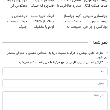
پوستت رو طوری
آلمانی انتخاب
بوتاکس نروید!
این روش گیاهی
صاف میکنه انگار
ستاره ها!خرید با
ضدچروک جلبک
معکوس کن
20سال جوون
تخفیف
با40%تخفیف
جوانسازی طبیعی
کرم جوانساز
لینک خرید بمب
درخشش و
شدی🔥
پوست بدون
جلبک، هدیه
جوانساز 2026!
جوانی پوست با
بوتاکس و جراحی
طبیعت به
اونم با تخفیف
جلبک
😳! خرید با
شما(خرید با
ویژه
اسپیرولینا! خرید
تخفیف ویژه
تخفیف ویژه)
محصول با
نظر شما
تخفیف ویژه
نظرات حاوی توهین و هرگونه نسبت ناروا به اشخاص حقیقی و حقوقی منتشر
نمی‌شود.
نظراتی که غیر از زبان فارسی یا غیر مرتبط با خبر باشد منتشر نمی‌شود.