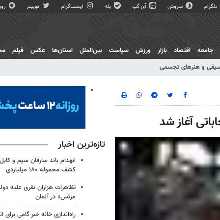
تلگرام
سروش
آی گپ
بله
اینستاگرام
توییتر
روبی
جامعه
اقتصاد
بازار
ورزش
سیاست
بین‌الملل
استان‌ها
عکس
فیلم
مج
یقی و هنرهای تجسمی
تی آغاز شد
تازه‌ترین اخبار
انهدام باند سارقان سیم و کابل
کشف محموله ۱۸۰ میلیاردی
تظاهرات هزاران نفری علیه دو
مرتس» در آلمان
راه‌اندازی خانه خبر گامی برای 