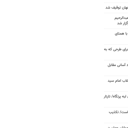
دالرحیم
زار شد
با همتای
جرای طرحی که به
د آسانی مقابل
لاب امام سید
 پرتگاه/ تارتار
 است/ تکذیب
وانان جهان در