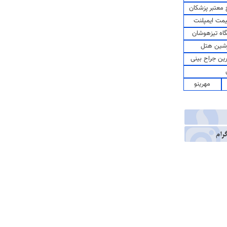
معتبر پزشکان
مت ایمپلنت
اه تیزهوشان
شین هتل
رین جراح بینی
مهرینو