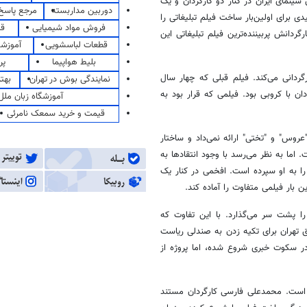
ینمای ایران در کنار دو کارگردان و یک
دوربین مداربسته
مرجع پاسخ 
 برای اولین‌بار ساخت فیلم تبلیغاتی را
فروش مواد شیمیایی
قی
ردانش پربیننده‌ترین فیلم تبلیغاتی این
قطعات لباسشویی
آموزشگ
بلیط هواپیما
پر
گردانی می‌کند. فیلم قبلی که چهار سال
نمایندگی بوش در تهران
بهت
 با کروبی بود. فیلمی که قرار بود به
آموزشگاه زبان ملل
قیمت و خرید سمعک نامرئی
عروس" و "تختی" ارائه نمی‌داد و ساختار
 اما به نظر می‌رسد با وجود انتقادها به
را به او سپرده است. افخمی در کنار یک
 بار فیلمی متفاوت را آماده کند.
ا پشت سر می‌گذارد. با این تفاوت که
ق تهران برای تکیه زدن به صندلی ریاست
ر سکوت خبری شروع شده‌، اما پروژه از
 است. محمدعلی فارسی کارگردان مستند