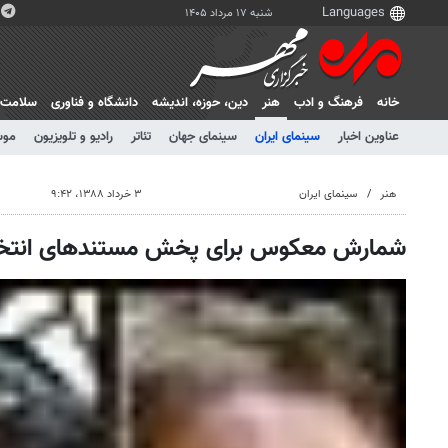
شنبه ۱۷ مرداد ۱۴۰۵
خانه
فرهنگ و ادب
هنر
دين، حوزه، انديشه
دانشگاه و فناوری
سلامت
عناوین اخبار
سینمای ایران
سینمای جهان
تئاتر
رادیو و تلویزیون
موس
هنر
سینمای ایران
۳ خرداد ۱۳۸۸، ۹:۴۲
شمارش معکوس برای پخش مستندهای انتخابا