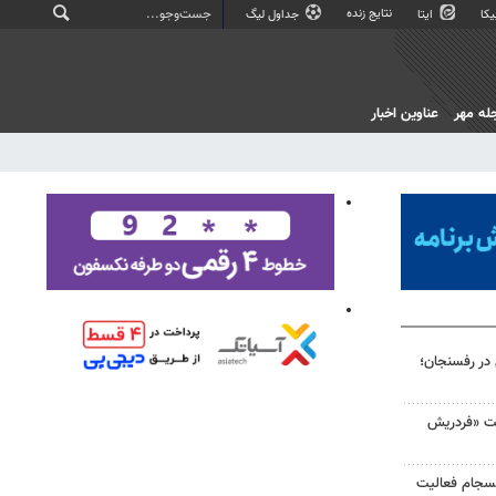
نتایج زنده
کا
ایتا
جداول لیگ
له مهر
عناوین اخبار
 در رفسنجان؛
لت «فردریش
انسجام فعالیت