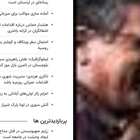
رسانه‌ای در اردستان است
آماده سازی مواکب برای میزبانی
هشدار حماس درباره اقدامات ت
اشغالگران در کرانه باختری
احتمال سفر ویتکاف و کوشنر به 
روسیه
اینفوگرافیک؛ نقش راهبردی سی
بلوچستان در تامین بازار موز ک
ذاکری هرندی: مدیریت شهری بم ب
اقدامات عمرانی روزمره باشد
اعزام زائر اولی‌های آبادانی به 
آتش سوزی در لونا پارک شیراز
پربازدیدترین ها
رژیم صهیونیستی در قتل مداح 
ایجاد وحشت در جامعه است