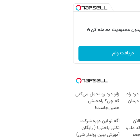
ر بدون محدودیت معامله کن🔥
دریافت وام
درد راه
زانو درد رو تحمل می‌کنی
درمان
که چی؟ راه‌حلش
همین‌جاست!
لان
اگه تو این دوره شرکت
کد ملی،
نکنی باختی! ( رایگان
جعه
آموزش ببین پولدار شی)