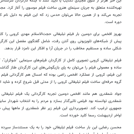
این خبر هرگز از سوی مجیدی تکذیب یا تایید نشد تا اینکه کارگردان سرشناس س
تهیه‌کننده متعلق به جریان سینمای هنری ساخت فیلم موسوی را آغاز کرد. مجیدی
تجربه می‌کند و از همین حالا می‌توان حدس زد که این فیلم به دلیل نام کارگ
دوره است.
بهروز افخمی برای دومین بار فیلم تبلیغاتی حجت‌الاسلام مهدی کروبی را کار
پیش از شبکه‌های تلویزیونی روی آنتن رفت، شامل گفتگوی مفصل این کارگردان
شکلی ساده و مستقیم مخاطب را در جریان آرا و افکار این نامزد قرار بدهد.
فیلم تبلیغاتی کروبی تصویری کامل از کارگردان فیلم‌های سینمایی "شوکران"، "
ساده و معمولی فیلم را می‌توان به پای بازیگوشی‌های این کارگردان طناز گذاشت.
این فیلم، کروبی از عملکرد افخمی راضی بوده که امسال هم کارگردانی فیلم 
گروه حرفه‌ای ساخت فیلم تبلیغاتی کروبی را از مدتی قبل شروع کرده و شاید این
جواد شمقدری هم مانند افخمی دومین تجربه کارگردانی یک فیلم تبلیغاتی ر
شمقدری توانسته بود فیلمی تاثیرگذار بسازد و مردم را به انتخاب شهردار ساب
جمهوری ترغیب کند. تصویربرداری این فیلم زیر نظر شمقدری از ماهها پیش د
اواخر اردیبهشت رسما کلید خورده است.
محسن رضایی این بار ساخت فیلم تبلیغاتی خود را به یک مستندساز سپرده