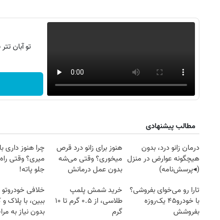
تو آبان تت
مطالب پیشنهادی
درمان زانو درد، بدون
هنوز برای زانو درد قرص
چرا هنوز داری با 
هیچگونه عوارض در منزل
میخوری؟ وقتی می‌شه
میری؟ وقتی راه 
(◂پرسش‌نامه)
بدون عمل درمانش
جلو پاته!
کرد؟؟؟؟
تارا رو می‌خوای بفروشی؟
خرید شمش پلمپ
خلافی خودروتو ا
با خودرو۴۵ یک‌روزه
طلاسی، از ۰.۵ گرم تا ۱۰
ببین، با پلاک و 
بفروشش
گرم
بدون نیاز به مرا