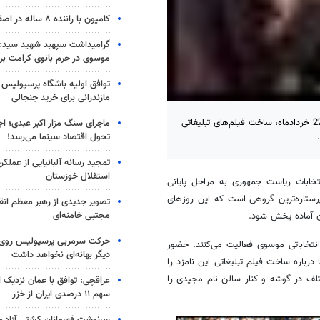
کامیون با راننده ۸ ساله در اصفهان توقیف شد
گرامیداشت سپهبد شهید سیدعب
موسوی در حرم بانوی کرامت برگ
توافق اولیه باشگاه پرسپولیس 
مازندرانی برای خرید جنجالی
با نزدیک شدن به زمان برگزاری دهمین دوره انتخابات ریاست جمهوری در 22 خردادماه، ساخت فیلم‌های تبلیغاتی
ماجرای سنگ مزار اکبر عبدی؛ ا
تحول اقتصاد سینما می‌رسد!
تمجید رسانه آلبانیایی از عملکر
استقلال خوزستان
تخابات ریاست جمهوری به مراحل پایانی
رستاره‌ترین گروهی است که این روزهای
تصویر جدیدی از رهبر معظم انق
مجتبی خامنه‌ای
ن آماده پخش شود.
حرکت سرمربی پرسپولیس روی لبه
نتخاباتی موسوی فعالیت می‌کنند. حضور
دیگر بهانه‌ای نخواهد داشت
درباره ساخت فیلم تبلیغاتی این نامزد را
ف در گوشه و کنار سالن نام مجیدی را
عراقچی: توافق با عمان نزدیک
سهم ۱۱ درصدی ایران از خزر
سرنوشت قهرمانان کشتی آزاد ج