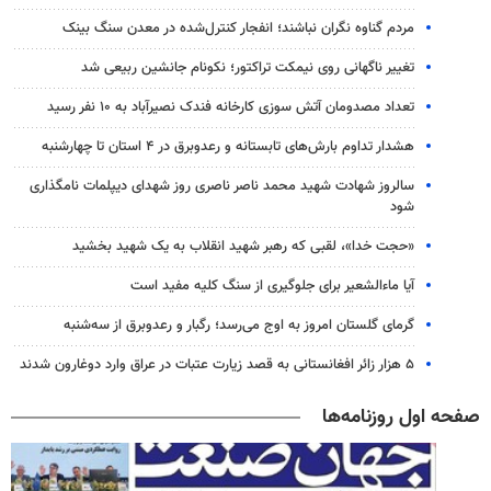
مردم گناوه نگران نباشند؛ انفجار کنترل‌شده در معدن سنگ بینک
تغییر ناگهانی روی نیمکت تراکتور؛ نکونام جانشین ربیعی شد
تعداد مصدومان آتش سوزی کارخانه فندک نصیرآباد به ۱۰ نفر رسید
هشدار تداوم بارش‌های تابستانه و رعدوبرق در ۴ استان تا چهارشنبه
سالروز شهادت شهید محمد ناصر ناصری روز شهدای دیپلمات نامگذاری
شود
«حجت خدا»، لقبی که رهبر شهید انقلاب به یک شهید بخشید
آیا ماءالشعیر برای جلوگیری از سنگ کلیه مفید است
گرمای گلستان امروز به اوج می‌رسد؛ رگبار و رعدوبرق از سه‌شنبه
۵ هزار زائر افغانستانی به قصد زیارت عتبات در عراق وارد دوغارون شدند
صفحه اول روزنامه‌ها