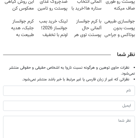
پوستت رو طوری
آلمانی انتخاب
ضدچروک غذای
این روش گیاهی
صاف میکنه
ستاره ها!خرید با
پوستت رو تامین
معکوس کن
انگار20سال
تخفیف
میکنه (خرید با
جوانسازی طبیعی
با کرم جوانساز
لینک خرید بمب
کرم جوانساز
جوون شدی🔥
40%تخفیف)
پوست بدون
آلمانی حال
جوانساز 2026!
جلبک، هدیه
لینک خرید
بوتاکس و جراحی
پوستت توی هر
اونم با تخفیف
طبیعت به
😳! خرید با
فصلی
ویژه
شما(خرید با
تخفیف ویژه
خوبه۴۵٪تخفیف
تخفیف ویژه)
نظر شما
نظرات حاوی توهین و هرگونه نسبت ناروا به اشخاص حقیقی و حقوقی منتشر
نمی‌شود.
نظراتی که غیر از زبان فارسی یا غیر مرتبط با خبر باشد منتشر نمی‌شود.