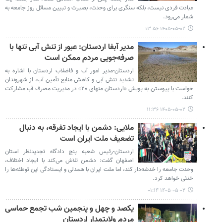
عبادت فردی نیست، بلکه سنگری برای وحدت، بصیرت و تبیین مسائل روز جامعه به
شمار می‌رود.
۱۴۰۵-۰۵-۰۲ ۱۳:۵۶
مدیر آبفا اردستان: عبور از تنش آبی تنها با
صرفه‌جویی مردم ممکن است
اردستان-مدیر امور آب و فاضلاب اردستان با اشاره به
تشدید تنش آبی و کاهش منابع تأمین آب، از شهروندان
خواست با پیوستن به پویش «اردستان منهای ۲۰» در مدیریت مصرف آب مشارکت
کنند.
۱۴۰۵-۰۵-۰۲ ۱۱:۳۶
ملایی: دشمن با ایجاد تفرقه، به دنبال
تضعیف ملت ایران است
اردستان-رئیس شعبه پنج دادگاه تجدیدنظر استان
اصفهان گفت: دشمن تلاش می‌کند با ایجاد اختلاف،
وحدت جامعه را خدشه‌دار کند، اما ملت ایران با همدلی و ایستادگی این توطئه‌ها را
خنثی خواهد کرد.
۱۴۰۵-۰۵-۰۲ ۰۱:۱۴
یکصد و چهل و پنجمین شب تجمع‌ حماسی
مردم‌ ولایتمدار اردستان