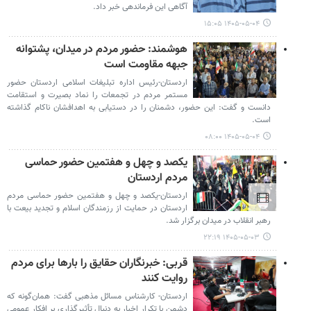
آگاهی این فرماندهی خبر داد.
۱۴۰۵-۰۵-۰۴ ۱۵:۰۵
هوشمند: حضور مردم در میدان، پشتوانه
جبهه مقاومت است
اردستان-رئیس اداره تبلیغات اسلامی اردستان حضور
مستمر مردم در تجمعات را نماد بصیرت و استقامت
دانست و گفت: این حضور، دشمنان را در دستیابی به اهدافشان ناکام گذاشته
است.
۱۴۰۵-۰۵-۰۴ ۰۸:۰۰
یکصد و چهل و هفتمین حضور حماسی
مردم اردستان
اردستان-یکصد و چهل و هفتمین حضور حماسی مردم
اردستان در حمایت از رزمندگان اسلام و تجدید بیعت با
رهبر انقلاب در میدان برگزار شد.
۱۴۰۵-۰۵-۰۳ ۲۲:۱۹
قربی: خبرنگاران حقایق را بارها برای مردم
روایت کنند
اردستان- کارشناس مسائل مذهبی گفت: همان‌گونه که
دشمن با تکرار اخبار به دنبال تأثیرگذاری بر افکار عمومی