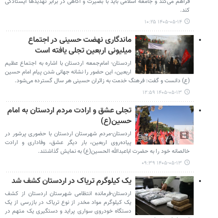
فراهم می‌کند و جامعه اسلامی باید با بصیرت و آگاهی در برابر تهدیدها ایستادگی
کند.
۱۴۰۵-۰۵-۱۴ ۱۰:۲۵
ماندگاری نهضت حسینی در اجتماع
میلیونی اربعین تجلی یافته است
اردستان- امام‌جمعه اردستان با اشاره به اجتماع عظیم
اربعین، این حضور را نشانه جهانی شدن پیام امام حسین
(ع) دانست و گفت: فرهنگ خدمت به زائران حسینی هر سال گسترده می‌شود.
۱۴۰۵-۰۵-۱۳ ۱۲:۵۹
تجلی عشق و ارادت مردم اردستان به امام
حسین(ع)
اردستان-مردم شهرستان اردستان با حضوری پرشور در
پیاده‌روی اربعین، بار دیگر عشق، وفاداری و ارادت
خالصانه خود را به حضرت اباعبدالله الحسین(ع) به نمایش گذاشتند.
۱۴۰۵-۰۵-۱۳ ۰۹:۳۹
یک کیلوگرم تریاک در اردستان کشف شد
اردستان-فرمانده انتظامی شهرستان اردستان از کشف
یک کیلوگرم مواد مخدر از نوع تریاک در بازرسی از یک
دستگاه خودروی سواری پراید و دستگیری یک متهم در