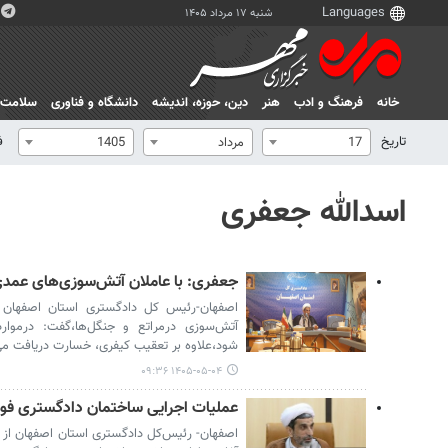
شنبه ۱۷ مرداد ۱۴۰۵
خانه
فرهنگ و ادب
هنر
دين، حوزه، انديشه
دانشگاه و فناوری
سلامت
تاریخ
ف
17
مرداد
1405
اسدالله جعفری
جعفری: با عاملان آتش‌سوزی‌های عمدی 
اصفهان-رئیس کل دادگستری استان اصفهان ب
آتش‌سوزی درمراتع و جنگل‌ها،گفت: درموار
شود،علاوه بر تعقیب کیفری، خسارت دریافت می
۱۴۰۵-۰۵-۰۴ ۰۹:۳۶
عملیات اجرایی ساختمان دادگستری فولا
اصفهان- رئیس‌کل دادگستری استان اصفهان از 