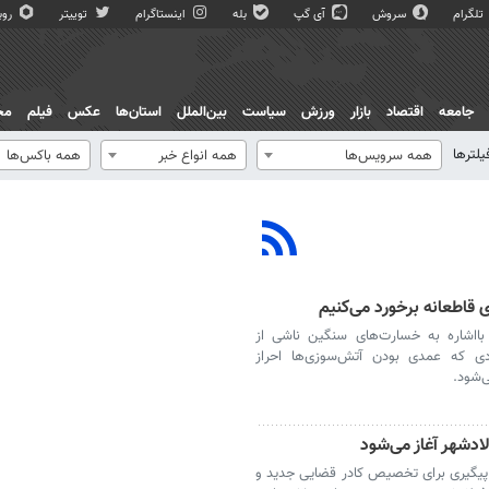
تلگرام
سروش
آی گپ
بله
اینستاگرام
توییتر
روبی
جامعه
اقتصاد
بازار
ورزش
سیاست
بین‌الملل
استان‌ها
عکس
فیلم
مج
یلترها
همه سرویس‌ها
همه انواع خبر
همه باکس‌ها
قاطعانه برخورد می‌کنیم
ااشاره به خسارت‌های سنگین ناشی از
دی که عمدی بودن آتش‌سوزی‌ها احراز
‌شود.
دشهر آغاز می‌شود
پیگیری برای تخصیص کادر قضایی جدید و