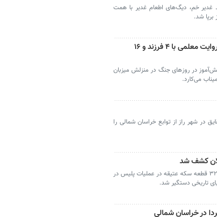
 غدیر خم، دیگ‌های اطعام غدیر با همت
برپا شد.
عشق به وطن در کلاس روستای شبلی؛ روایت معلمی با ۴ فرزند و ۱۶
 معلم روستای شبلی با ۴ فرزند و ۱۶ دانش‌آموز در روزهای جنگ در منزلش میزبان
یناب می‌کارد.
یق در شهر راز از توابع خراسان شمالی را
بجنورد- فرمانده انتظامی خراسان شمالی گفت: ۳۲ قطعه سکه عتیقه در عملیات پلیس در
ی تاریخی دستگیر شد.
فردا در خراسان شمالی