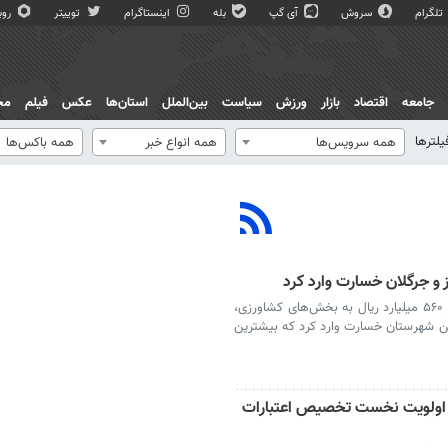
تلگرام
سروش
آی گپ
بله
اینستاگرام
توییتر
روبی
جامعه
اقتصاد
بازار
ورزش
سیاست
بین‌الملل
استان‌ها
عکس
فیلم
مج
یلترها
همه سرویس‌ها
همه انواع خبر
همه باکس‌ها
بجنورد- فرماندار راز و جرگلان گفت: سیل اخیر ۵۶۰ میلیارد ریال به بخش‌های کشاورزی،
ین شهرستان خسارت وارد کرد که بیشترین
اید اولویت نخست تخصیص اعتبارات