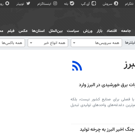
تلگرام
سروش
آی گپ
بله
اینستاگرام
توییتر
روبی
جامعه
اقتصاد
بازار
ورزش
سیاست
بین‌الملل
استان‌ها
عکس
فیلم
مج
یلترها
همه سرویس‌ها
همه انواع خبر
همه باکس‌ها
رز
الشی مقطعی نیست؛۲۰۰ مگاوات برق خورشیدی در البرز وارد
 یا فصلی برای صنایع کشور نیست، بلکه
‌ترین دغدغه‌های واحدهای تولیدی تبدیل