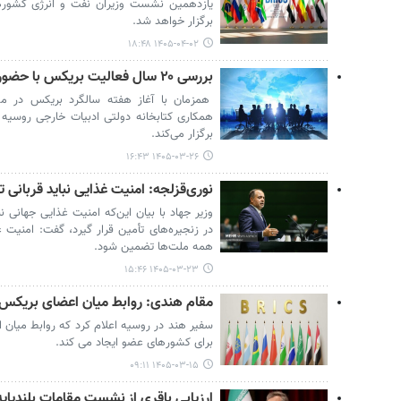
یازدهمین نشست وزیران نفت و انرژی کشوره
برگزار خواهد شد.
۱۴۰۵-۰۴-۰۲ ۱۸:۴۸
بررسی ۲۰ سال فعالیت بریکس با حضور کارشناسان بین‌المللی
همزمان با آغاز هفته سالگرد بریکس در مس
همکاری کتابخانه دولتی ادبیات خارجی روسی
برگزار می‌کند.
۱۴۰۵-۰۳-۲۶ ۱۶:۴۳
نوری‌قزلجه: امنیت غذایی نباید قربانی ت
وزیر جهاد با بیان این‌که امنیت غذایی جهانی نب
در زنجیره‌های تأمین قرار گیرد، گفت: امنیت غ
همه ملت‌ها تضمین شود.
۱۴۰۵-۰۳-۲۳ ۱۵:۴۶
مقام هندی: روابط میان اعضای بریکس 
سفیر هند در روسیه اعلام کرد که روابط میان
برای کشورهای عضو ایجاد می کند.
۱۴۰۵-۰۳-۱۵ ۰۹:۱۱
ارزیابی باقری از نشست مقامات بلندپای