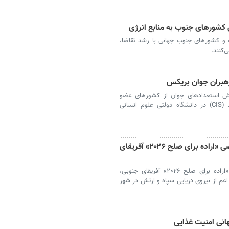
 کشورهای جنوب به منابع انرژی
ت و کشورهای جنوب جهانی با رشد تقاضا،
‌کنند.
رهبران جوان بریکس
رورش استعدادهای جوان از کشورهای عضو
بریکس و اتحادیه کشورهای مستقل همسود (CIS) در دانشگاه دولتی علوم انسانی
حضور نمایندگان ایران در نشست تخصصی «اراده برای صلح ۲۰۲۶» آفریقای
در نشست نهایی هماهنگی (FPC) رزمایش «اراده برای صلح ۲۰۲۶» آفریقای جنوبی،
اعم از نیروی دریایی سپاه و ارتش در شهر
نی امنیت غذایی