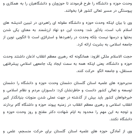
وحدت حوزه و دانشگاه را طرح فرمودند تا حوزویان و دانشگاهیان را به همکاری و
پیوستگی در مسیر تعالی کشور فرا بخوانند.
وی با بیان اینکه وحدت حوزه و دانشگاه مقوله ای راهبردی در تببین اندیشه های
اسلام ناب است، یادآور شد: وحدت این دو نهاد ارزشمند به معنای یکی شدن
بحثها و درسها نیست بلکه وحدت در راهبردها و استراتژی است تا الگویی نوین از
جامعه اسلامی به بشریت ارائه کرد.
حجت الاسلام ملکی افزود: همانگونه که رهبری معظم انقلاب اذعان داشتند وحدت
حوزه و دانشگاه، یعنى اینکه همه به سمت ایجاد یک جامعه‏ى اسلامىِ پیشرفته‏ى
مستقل، و جامعه‏ الگو حرکت کنند.
مدیرحوزه های علمیه استان گلستان دشمنان وحدت حوزه و دانشگاه را دشمنان
توسعه و تعالی کشور دانست و حاطرنشان کرد: دلسوزان مردم و نظام اسلامی و
خیرخواهان کشور باید بیش از گذشته در جهت عملی شدن منویات بنیانگذار کبیر
انقلاب اسلامی و رهبری معظم انقلاب در زمنیه پیوند حوزه و داشنگاه گام بردارند
و توجه به این مهم را محدود به ایام شهادت دکتر مفتح و روز وحدت حوزه و
دانشگاه نکنند.
وی از آمادگی حوزه های علمیه استان گلستان برای حرکت منسجم، علمی و