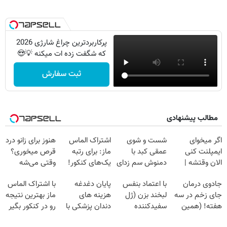
پرکاربردترین چراغ شارژی 2026
که شگفت زده ات میکنه 💡😍
ثبت سفارش
مطالب پیشنهادی
اگر میخوای
شست و شوی
اشتراک الماس
هنوز برای زانو درد
ایمپلنت کنی
عمقی کبد با
ماز: برای رتبه
قرص میخوری؟
الان وقتشه |
دمنوش سم زدای
یک‌های کنکور!
وقتی می‌شه
فقط با ۲۵
گیاهی
بدون عمل
جادوی درمان
با اعتماد بنفس
پایان دغدغه
با اشتراک الماس
میلیون تومان!!!
درمانش کرد؟؟؟؟
جای زخم در سه
لبخند بزن (ژل
هزینه های
ماز بهترین نتیجه
هفته! (همین
سفیدکننده
دندان پزشکی با
رو در کنکور بگیر
حالا رایگان
دندان40%تخفیف)
پک سفید کننده