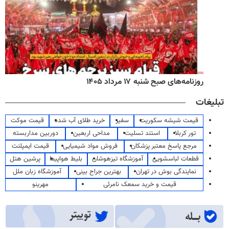
روزنامه‌های صبح شنبه ۱۷ مرداد ۱۴۰۵
تبلیغات
قیمت شیشه سکوریت
سفیر
خرید طلای آب شده
قیمت موکت
تور کربلا
استند تسلیت
مداحی اربعین
دوربین مداربسته
مرجع پاسخ معتبر پزشکان
فروش مواد شیمیایی
قیمت ایمپلنت
قطعات لباسشویی
آموزشگاه تیزهوشان
بلیط هواپیما
پرشین هتل
نمایندگی بوش در تهران
بهترین جراح بینی
آموزشگاه زبان ملل
قیمت و خرید سمعک نامرئی
مهرینو