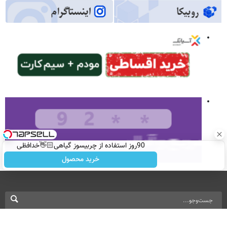
90روز استفاده از چربیسوز گیاهی👋🏻خدافظی
همیشگی با چاقی!خرید با تخفیف
خرید محصول