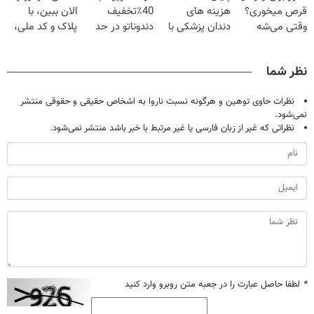
قرص میخوری؟
هزینه های
40٪تخفیف
الان ببین، با
(40%تخفیف)
وقتی می‌شه
دندان پزشکی با
دندوناتو در حد
پلاک و کد ملی،
بدون عمل
پک سفید کننده
کامپوزیت سفید
بدون نیاز به
درمانش کرد؟؟؟؟
خانگی
کن
مراجعه حضوری
نظر شما
نظرات حاوی توهین و هرگونه نسبت ناروا به اشخاص حقیقی و حقوقی منتشر
نمی‌شود.
نظراتی که غیر از زبان فارسی یا غیر مرتبط با خبر باشد منتشر نمی‌شود.
*
لطفا حاصل عبارت را در جعبه متن روبرو وارد کنید