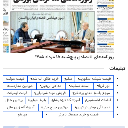
روزنامه‌های اقتصادی پنج‌شنبه ۱۵ مرداد ۱۴۰۵
تبلیغات
قیمت شیشه سکوریت
سفیر
خرید طلای آب شده
قیمت موکت
تور کربلا
استند تسلیت
مداحی اربعین
دوربین مداربسته
مرجع پاسخ معتبر پزشکان
فروش مواد شیمیایی
قیمت ایمپلنت
قطعات لباسشویی
آموزشگاه تیزهوشان
بلیط هواپیما
پرشین هتل
نمایندگی بوش در تهران
بهترین جراح بینی
آموزشگاه زبان ملل
قیمت و خرید سمعک نامرئی
مهرینو