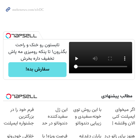
تابستون رو خنک و راحت
بگذرون! تا پنکه رومیزی مه پاش
تخفیف داره بخرش
سفارش بده!
مطالب پیشنهادی
اگر میخوای
با این روش توی
این ژل
فرم خود را در
ایمپلنت کنی
خونه،سفیدی و
سفیدکننده
بزرگترین
الان وقتشه |
زیبایی دندوناتو
دندوناتو در حد
جشنواره ایمپلنت
فقط با ۲۵
برگردون
لمینت سفید
تهران پر کنید ! |
هنوز برای زانو درد
پایان دغدغه
فرصت ویژه! با
خلافی خودروتو
میلیون تومان!!!
(40%off)
میکنه
فقط ۲۵ میلیون