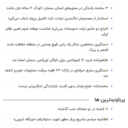
۳ سانحه رانندگی در محورهای استان سمنان؛ کودک ۴ ساله جان باخت
استاندار از مصدومان تنگ‌سریز عیادت کرد؛ تکمیل پروژه شتاب می‌گیرد
اخراج دو مأمور ارشد «موساد»؛ پس‌لرزه شکست توطئه شوم تغییر نظام
ایران
دستگیری متخلفین شکار یک راس قوچ وحشی در منطقه حفاظت شده
قمصر و برزک
تفاهم‌نامه خرید ۱۲ آمبولانس برای ناوگان اورژانس سمنان امضا شد
دستگیری سارق حرفه‌ای در اراک؛ ۲۳ فقره سرقت محتویات خودرو کشف
شد
محمدزاده: صلح پایدار بدون قدرت بازدارندگی امکان‌پذیر نیست
پربازدیدترین ها
۸ کشته در دو تصادف شب گذشته
اطلاعیه مراسم تشییع پیکر مطهر شهید ستوانیکم «نورالله نارویی»