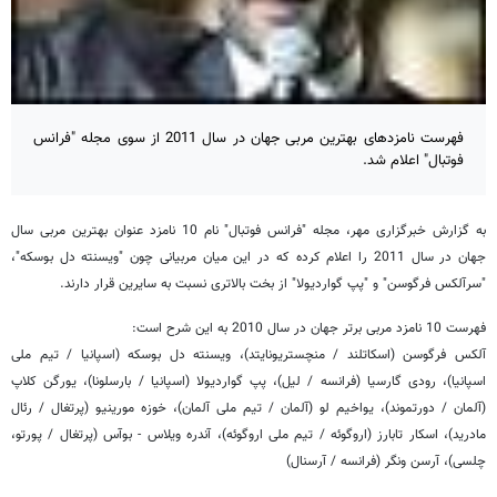
فهرست نامزدهای بهترین مربی جهان در سال 2011 از سوی مجله "فرانس
فوتبال" اعلام شد.
به گزارش خبرگزاری مهر، مجله "فرانس فوتبال" نام 10 نامزد عنوان بهترین مربی سال
جهان در سال 2011 را اعلام کرده که در این میان مربیانی چون "ویسنته دل بوسکه"،
"سرآلکس فرگوسن" و "پپ گواردیولا" از بخت بالاتری نسبت به سایرین قرار دارند.
فهرست 10 نامزد مربی برتر جهان در سال 2010 به این شرح است:
آلکس فرگوسن (اسکاتلند / منچستریونایتد)، ویسنته دل بوسکه (اسپانیا / تیم ملی
اسپانیا)، رودی گارسیا (فرانسه / لیل)، پپ گواردیولا (اسپانیا / بارسلونا)، یورگن کلاپ
(آلمان / دورتموند)، یواخیم لو (آلمان / تیم ملی آلمان)، خوزه مورینیو (پرتغال / رئال
مادرید)، اسکار تابارز (اروگوئه / تیم ملی اروگوئه)، آندره ویلاس - بوآس (پرتغال / پورتو،
چلسی)، آرسن ونگر (فرانسه / آرسنال)