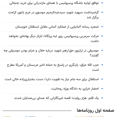
توافق اولیه باشگاه پرسپولیس با همتای مازندرانی برای خرید جنجالی
گرامیداشت سپهبد شهید سیدعبدالرحیم موسوی در حرم بانوی کرامت
برگزار شد
تمجید رسانه آلبانیایی از عملکرد آسانی مقابل استقلال خوزستان
حرکت سرمربی پرسپولیس روی لبه پرتگاه/ تارتار دیگر بهانه‌ای نخواهد
داشت
موسیقی در ترازوی حق/رهبر شهید درباره حلال و حرام بودن موسیقی چه
گفتند؟
حزب الله عراق: بازنگری در پاسخ به حمله اخیر عربستان و آمریکا مطرح
است
استقلال برای سه جام نیاز به تقویت دارد/ دست بختیاری‌زاده خالی است
احضار خرازی به دادگاه ویژه روحانیت
یک قلم، هزار روایت؛ قصه خبرنگارانی که صدای بی‌صدایان شدند
صفحه اول روزنامه‌ها