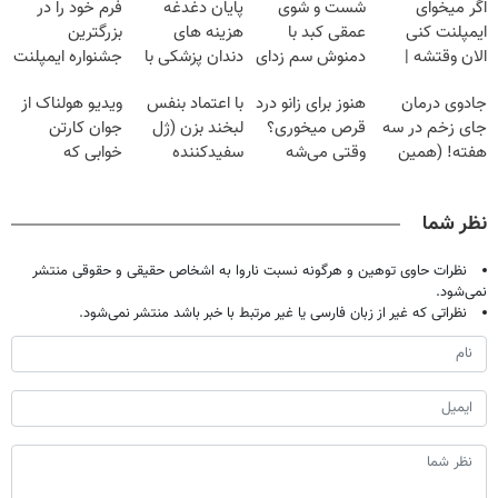
اگر میخوای
شست و شوی
پایان دغدغه
فرم خود را در
ایمپلنت کنی
عمقی کبد با
هزینه های
بزرگترین
الان وقتشه |
دمنوش سم زدای
دندان پزشکی با
جشنواره ایمپلنت
فقط با ۲۵
گیاهی
پک سفید کننده
تهران پر کنید ! |
جادوی درمان
هنوز برای زانو درد
با اعتماد بنفس
ویدیو هولناک از
میلیون تومان!!!
خانگی
فقط ۲۵ میلیون
جای زخم در سه
قرص میخوری؟
لبخند بزن (ژل
جوان کارتن
هفته! (همین
وقتی می‌شه
سفیدکننده
خوابی که
حالا رایگان
بدون عمل
دندان40%تخفیف)
میلیاردر شد.
صحبت کنید)
درمانش کرد؟؟؟؟
آموزش رایگان
نظر شما
نظرات حاوی توهین و هرگونه نسبت ناروا به اشخاص حقیقی و حقوقی منتشر
نمی‌شود.
نظراتی که غیر از زبان فارسی یا غیر مرتبط با خبر باشد منتشر نمی‌شود.