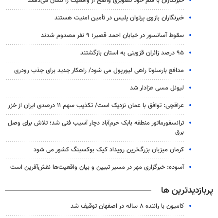
خبرنگاران با قلم خود تصویری واضح از واقعیت را نشان می‌دهند
خبرنگاران بازوی پرتوان پلیس در تأمین امنیت هستند
سقوط آسانسور در خیابان احمد قصیر؛ ۹ نفر مصدوم شدند
۹۵ درصد زائران قزوینی به استان بازگشتند
مدافع بارسلونا راهی لیورپول می شود/ راهکار جدید برای جذب رودری
لیونل مسی عزادار شد
عراقچی: توافق با عمان نزدیک است/ تکذیب سهم ۱۱ درصدی ایران از خزر
ترانسفورماتور منطقه بابک خرم‌آباد دچار آسیب فنی شد؛ تلاش برای وصل
برق
کرمان میزبان بزرگ‌ترین رویداد کیک‌ بوکسینگ کشور می شود
آسوده: خبرگزاری مهر در مسیر تبیین و بیان واقعیت‌ها نقش‌آفرین است
پربازدیدترین ها
کامیون با راننده ۸ ساله در اصفهان توقیف شد