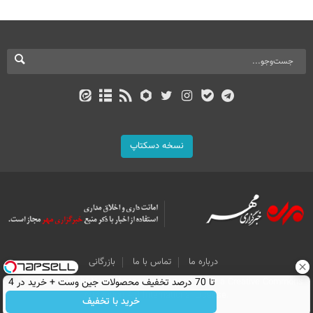
نسخه دسکتاپ
درباره ما
تماس با ما
بازرگانی
All Content by Mehr News Agency is licensed under a Creative Commons
تا 70 درصد تخفیف محصولات جین وست + خرید در 4
Attribution 4.0 International License.
قسط
خرید با تخفیف