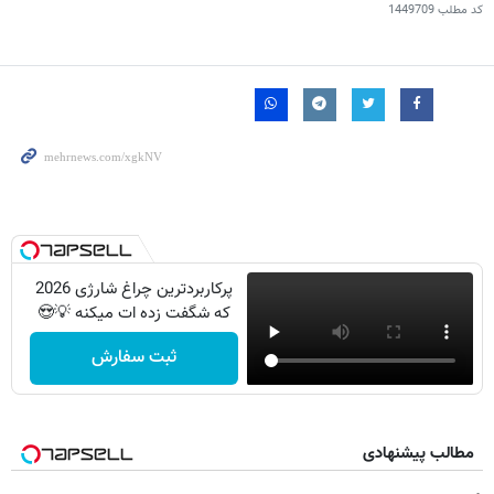
کد مطلب
1449709
پرکاربردترین چراغ شارژی 2026
که شگفت زده ات میکنه 💡😍
ثبت سفارش
مطالب پیشنهادی