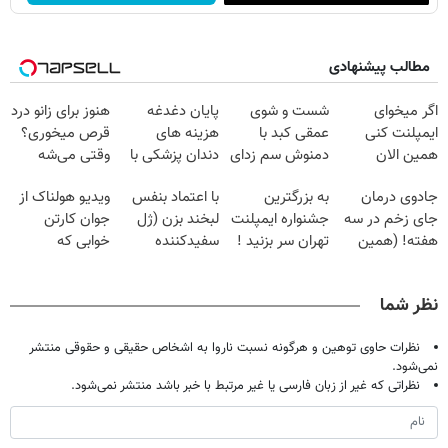
مطالب پیشنهادی
اگر میخوای
شست و شوی
پایان دغدغه
هنوز برای زانو درد
ایمپلنت کنی
عمقی کبد با
هزینه های
قرص میخوری؟
همین الان
دمنوش سم زدای
دندان پزشکی با
وقتی می‌شه
وقتشه | فقط با
گیاهی
پک سفید کننده
بدون عمل
جادوی درمان
به بزرگترین
با اعتماد بنفس
ویدیو هولناک از
۲۵ میلیون
خانگی
درمانش کرد؟؟؟؟
جای زخم در سه
جشنواره ایمپلنت
لبخند بزن (ژل
جوان کارتن
تومان!!!
هفته! (همین
تهران سر بزنید !
سفیدکننده
خوابی که
حالا رایگان
| فقط ۲۵
دندان40%تخفیف)
میلیاردر شد.
صحبت کنید)
میلیون !
آموزش رایگان
نظر شما
نظرات حاوی توهین و هرگونه نسبت ناروا به اشخاص حقیقی و حقوقی منتشر
نمی‌شود.
نظراتی که غیر از زبان فارسی یا غیر مرتبط با خبر باشد منتشر نمی‌شود.