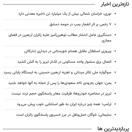
تازه‌ترین اخبار
نوری: خراسان شمالی بیش از یک میلیارد تن ذخیره معدنی دارد
۷ زخمی بر اثر انفجار بمب در حومه دمشق
دستگیری عامل انتشار مطالب توهین‌آمیز علیه زائران اربعین در فضای
مجازی
پیروزی استقلال مقابل همنام خوزستانی در دیداری تدارکاتی
اتصال برق سشوار واحد مسکونی در لک‌لر تبریز را به آتش کشید
سوگواره ملی تئاتر میدانی و تعزیه اربعین حسینی به ایستگاه پایانی رسید
یمن: جهان به‌زودی ناله سعودی‌ها را پس از حمله به آنها خواهد شنید
تبریز در محاصره خودروها؛ ظرفیت معابر پاسخگوی حجم تردد نیست
ترامپ: همه چیز درباره ایران به طور استثنایی خوب پیش می‌رود
سلیمانی: ناوگان حمل‌ونقل در مرز خسروی پاسخگوی زائران است
پربازدیدترین ها