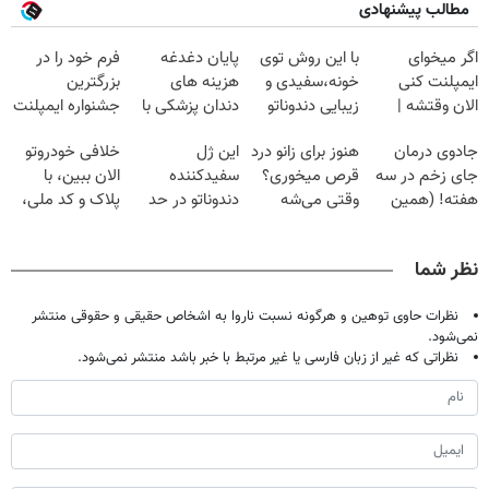
مطالب پیشنهادی
اگر میخوای
با این روش توی
پایان دغدغه
فرم خود را در
ایمپلنت کنی
خونه،سفیدی و
هزینه های
بزرگترین
الان وقتشه |
زیبایی دندوناتو
دندان پزشکی با
جشنواره ایمپلنت
فقط با ۲۵
برگردون
پک سفید کننده
تهران پر کنید ! |
جادوی درمان
هنوز برای زانو درد
این ژل
خلافی خودروتو
میلیون تومان!!!
(40%off)
خانگی
فقط ۲۵ میلیون
جای زخم در سه
قرص میخوری؟
سفیدکننده
الان ببین، با
هفته! (همین
وقتی می‌شه
دندوناتو در حد
پلاک و کد ملی،
حالا رایگان
بدون عمل
لمینت سفید
بدون نیاز به
صحبت کنید)
درمانش کرد؟؟؟؟
میکنه
مراجعه حضوری
نظر شما
(40%تخفیف)
نظرات حاوی توهین و هرگونه نسبت ناروا به اشخاص حقیقی و حقوقی منتشر
نمی‌شود.
نظراتی که غیر از زبان فارسی یا غیر مرتبط با خبر باشد منتشر نمی‌شود.