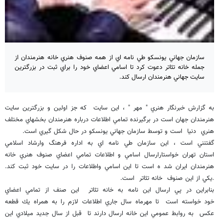
سازمان جهاني يونسكو طي نامه اي از همه صنوف هنري خانه هنرمندان از
جمله خانه تئاتر دعوت كرد تا اسامي اعضاي خود را براي ثبت در بزرگترين
سايت جهاني هنرمندان ارسال كند.
به گزارش خبرنگار هنري " مهر " ، اين سايت كه جز اولين و بزرگترين سايت
هنرمندان جهان است در برگيرنده تمامي اطلاعات درباره هنرمندان بخشهاي مختلف
هنري دنيا است و توسط سازمان جهاني يونسكو در حال شكل گيري است.
گفتنني است ، اين سازمان طي نامه اي به اداره فرهنگ وارشاد اسلامي
استان تهران خواستارارسال اسامي و اطلاعات تمامي اعضاي صنوف هنري خانه
هنرمندان ايران شد ه است تا اين اسامي واطلاعات را در سايت خود ثبت كند.
.يكي از اين صنوف خانه تئاتر است.
بنابراين در پي ارسال اين نامه به خانه تئاتر اين صنف از تمامي اعضاي
خود خواسته است تا مهرماه سال جاري اطلاعات لازم را به همراه يك قطعه
عكس به روابط عمومي اين خانه ارسال دارند تا قبل از سال جديد ميلادي اين