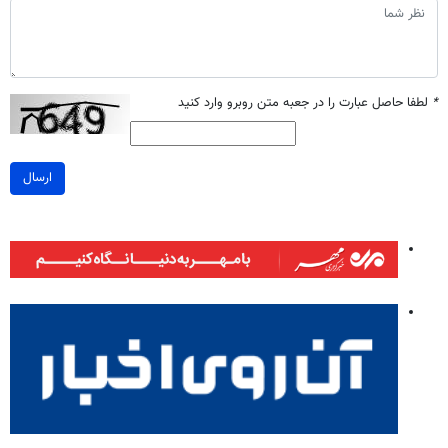
*
لطفا حاصل عبارت را در جعبه متن روبرو وارد کنید
ارسال