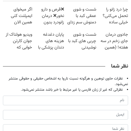
چرا درد زانو را
شست و شوی
❌قرص‌ و دارو
اگر میخوای
تحمل می‌کنی؟
عمقی کبد با
نخور❌ درمان
ایمپلنت کنی
خیلی ساده
دمنوش سم زدای
زانودرد بدون
همین الان
درمنزل درمانش
گیاهی
قرص
وقتشه | فقط با
جادوی درمان
شست و شوی
پایان دغدغه
ویدیو هولناک از
کن
۲۵ میلیون
جای زخم در سه
چربی های کبد با
هزینه های
جوان کارتن
تومان!!!
هفته! (همین
نوشیدنی
دندان پزشکی با
خوابی که
حالا رایگان
گیاهی(55%تخفیف)
پک سفید کننده
میلیاردر شد.
صحبت کنید)
خانگی
آموزش رایگان
نظر شما
نظرات حاوی توهین و هرگونه نسبت ناروا به اشخاص حقیقی و حقوقی منتشر
نمی‌شود.
نظراتی که غیر از زبان فارسی یا غیر مرتبط با خبر باشد منتشر نمی‌شود.