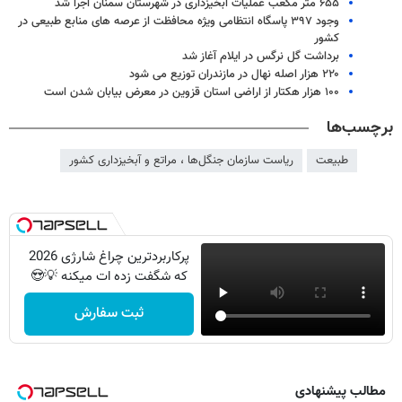
۶۵۵ متر مکعب عملیات آبخیزداری در شهرستان سمنان اجرا شد
وجود ۳۹۷ پاسگاه انتظامی ویژه محافظت از عرصه های منابع طبیعی در
کشور
برداشت گل نرگس در ایلام آغاز شد
۲۲۰ هزار اصله نهال در مازندران توزيع می شود
۱۰۰ هزار هکتار از اراضی استان قزوین در معرض بیابان شدن است
برچسب‌ها
طبیعت
ریاست سازمان جنگل‌ها ، مراتع و آبخیزداری کشور
پرکاربردترین چراغ شارژی 2026
که شگفت زده ات میکنه 💡😍
ثبت سفارش
مطالب پیشنهادی