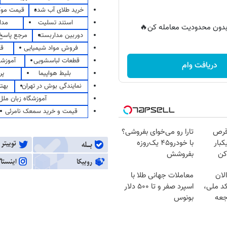
خرید طلای آب شده
قیمت مو
استند تسلیت
مدا
ر بدون محدودیت معامله کن🔥
دوربین مداربسته
مرجع پاسخ 
فروش مواد شیمیایی
قی
قطعات لباسشویی
آموزشگ
دریافت وام
بلیط هواپیما
پر
نمایندگی بوش در تهران
بهت
آموزشگاه زبان ملل
قیمت و خرید سمعک نامرئی
قرص
تارا رو می‌خوای بفروشی؟
کبار
با خودرو۴۵ یک‌روزه
کن
بفروشش
لان
معاملات جهانی طلا با
کد ملی،
اسپرد صفر و تا ۵۰۰ دلار
جعه
بونوس