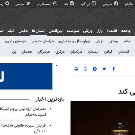
تلگرام
سروش
آی گپ
بله
اینستاگرام
توییتر
روبی
جامعه
اقتصاد
بازار
ورزش
سیاست
بین‌الملل
استان‌ها
عکس
فیلم
مج
ایلام
بوشهر
تهران
چهارمحال و بختیاری
خراسان جنوبی
خراسان رضوی
گلستان
گیلان
لرستان
مازندران
مرکزی
هرمزگان
همدان
یزد
ی کند
تازه‌ترین اخبار
معترضان آرژانتینی پرچم آمریکا ر
کشیدند+فیلم
افزایش سپرده قانونی بانک‌ها؛ ت
نقدینگی