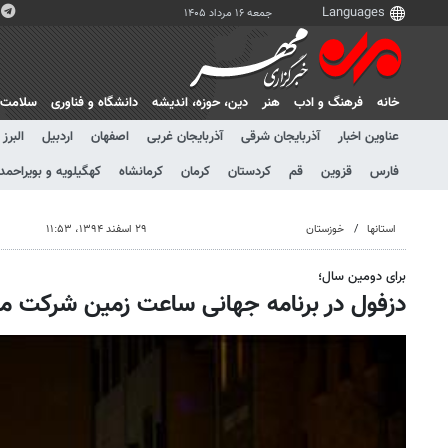
جمعه ۱۶ مرداد ۱۴۰۵
خانه
فرهنگ و ادب
هنر
دين، حوزه، انديشه
دانشگاه و فناوری
سلامت
عناوین اخبار
آذربایجان شرقی
آذربایجان غربی
اصفهان
اردبیل
البرز
فارس
قزوین
قم
کردستان
کرمان
کرمانشاه
کهگیلویه و بویراحمد
استانها
خوزستان
۲۹ اسفند ۱۳۹۴، ۱۱:۵۳
برای دومین سال؛
دزفول در برنامه جهانی ساعت زمین شرکت م