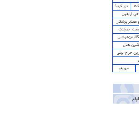
کت
تور کربلا
حی اربعین
معتبر پزشکان
مت ایمپلنت
اه تیزهوشان
شین هتل
رین جراح بینی
مهرینو