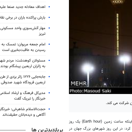
اهداف معادله جدید صنعا علیه
بارش پراکنده باران در برخی نقا
مهار آتش‌سوزی واحد مسکونی 
تبریز
امام جمعه مریوان: تمسک به ق
رسیدن به عاقبت‌بخیری است
مسئولان کوهدشت: مردم شهر
به زائران اربعین پیشگام بودند
جابه‌جایی ۱۲۲۶ زائر یزدی
اربعین فرودگاه شهید صدوقی
مدیرکل فرهنگ و ارشاد اسلامی 
خبرنگار را تبریک گفت
ن شرکت می کند.
حجت‌الاسلام شاهرخی: خبرنگارا
آگاهی و دیده‌بانان حقیقت‌اند
با بیان اینکه ساعت زمین (Earth hour) یک روز
رد: در این روز شهرهای بزرگ جهان در
پربازدیدترین ها