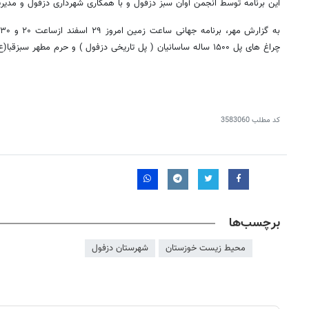
این برنامه توسط انجمن آوان سبز دزفول و با همکاری شهرداری دزفول و مدیری
چراغ های پل ۱۵۰۰ ساله ساسانیان ( پل تاریخی دزفول ) و حرم مطهر سبزقبا(ع) در دزفول اجرا می شود.
کد مطلب
3583060
برچسب‌ها
محیط زیست خوزستان
شهرستان دزفول
۱
روزنامه‌های ورزشی پنج‌شنبه ۱۵ مرداد ۱۴۰۵
ر