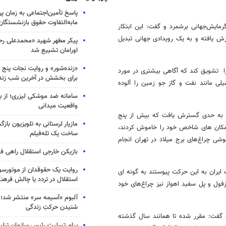
پاسخ تأمین‌اجتماعی به زمان پ
مابه‌التفاوت حقوق بازنشستگان
ایش‌جهانی برشمرد و گفت: این ابتکار
ر گسترش یافته و به یک رویدادی جهانی تبدیل
پیکر مطهر شهید «محمدعلی رحیم
اورامان تشییع شد
«زنده‌شور» و روایت نجات پنج 
 را تشویق کند که آگاهی بیشتری در مورد
برای بخشش در آخرین شب زند
ی مانند نفت و گاز جو زمین را آلوده
سامانه ضد موشکی لیزری؛ از ب
واقعیت میدانی
ول همچنین با بیان اینکه در سال ۲۰۱۱ این رویداد به حدی گسترش یافت که بیش از پنج
مازیار لرستانی به تلویزیون با
های مکان های شاخص خود را خاموش کردند،
ساخت یک تله‌فیلم
رامیداشت ساعت زمین در ایران در سال ۱۳۹۰ و با خاموشی چراغ‌های برج میلاد در تهران انجام
بازیکن خارجی استقلال راهی فو
روایت یک حقوقدان از موتورسوا
ایران به این حرکت پیوستند به گونه ای
استقلال در تردد یا چالش فرهن
زفول و پل سفید اهواز نیز چراغ‌های خود
آلبوم «آسیمه سر» منتشر شد؛
شنیدن حرکتِ زندگی
گفت: مقرر شده تا همانند سال گذشته
پیام تسلیت رئیس سازمان تبلی