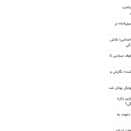
رداخت
‌زاده» در
اعدامی؛ تلاش
گی
لوف سیاسی تا
زگشت؛ نگارش و
تبال یونان شد
ری زنان؛
گی؟
 دعوت به
غات اسلامی