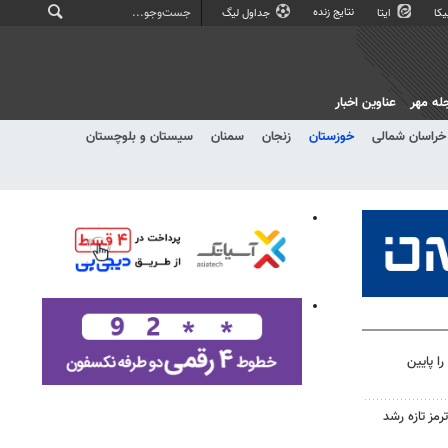
نتایج زنده
کا
ایتا
جداول لیگ
له مهر
عناوین اخبار
خراسان شمالی
خوزستان
زنجان
سمنان
سیستان و بلوچستان
ا پایین
رمز تازه رشد