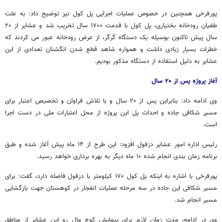
پورفرخی همچنین در خصوص عملیات اجرایی پل کول نیز توضیح داد: به علت
طغیان رودخانه بختیاری، پل کول با قدمت ۱۷۰۰ سال تخریب شد و عشایر از ۲۰
سال پیش تاکنون بوسیله یک دستگاه گرگر، از عرض رودخانه عبور می کردند که
خطرات بسیار زیادی داشت و همواره شاهد قطع شدن انگشتان تعدادی از این
عشایر به دلیل استفاده از دستگاه مذکور بودیم.
آغاز پروژه پس از ۲۰ سال
وی ادامه داد: بنابراین پس از ۲۰ سال و با تلاش فراوان و تخصیص اعتبار برای
مسیر شکافی جاده و احداث پل این پروژه از محل اعتبارات ملی در دست اجرا
است.
رئیس اداره امور عشایر دزفول افزود: این طرح از ۱۴ ماه پیش آغاز شده و طبق
برنامه زمان بندی انجام شده ۱۰ ماه دیگر به بهره برداری خواهد رسید.
پورفرخی با اشاره به اینکه پل کول ۱۷۰ کیلومتر با دزفول فاصله دارد، گفت: برای
مسیر شکافی این جاده در سه مرحله عملیات انفجار در کوهستان جهت بازگشایی
مسیر انجام شد.
وی در ادامه، مدت زمان لازم برای پیمایش کوچ مال رو این عشایر از مناطق