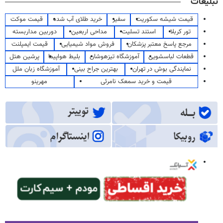
تبلیغات
قیمت شیشه سکوریت
سفیر
خرید طلای آب شده
قیمت موکت
تور کربلا
استند تسلیت
مداحی اربعین
دوربین مداربسته
مرجع پاسخ معتبر پزشکان
فروش مواد شیمیایی
قیمت ایمپلنت
قطعات لباسشویی
آموزشگاه تیزهوشان
بلیط هواپیما
پرشین هتل
نمایندگی بوش در تهران
بهترین جراح بینی
آموزشگاه زبان ملل
قیمت و خرید سمعک نامرئی
مهرینو