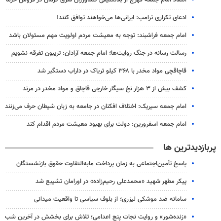
انتقاد امام جمعه فهرج از بلاتکلیفی کشاورزان شرق کرمان در فروش خرما
ادعای تکراری ترامپ: ایرانی‌ها می‌خواهند توافق کنند!
امام جمعه فراشبند: توجه به معیشت مردم اولویت مهم مسئولان باشد
رسالت رسانه در جنگ روایت‌ها؛ امام جمعه آرادان: تریبون تفرقه نشویم
قاچاقچی مواد مخدر با ۳۶۸ کیلو تریاک در داراب دستگیر شد
کشف بیش از ۳ هزار نخ سیگار خارجی قاچاق و مواد مخدر در مرند
امام جمعه سیریک: اختلاف افکنان در جامعه به زبان شیطان حرف می‌زنند
امام جمعه اسفرورین: دولت برای بهبود معیشت مردم اقدام کند
پربازدیدترین ها
پاسخ تأمین‌اجتماعی به زمان پرداخت مابه‌التفاوت حقوق بازنشستگان
پیکر مطهر شهید «محمدعلی رحیم‌زاده» در اورامان تشییع شد
سامانه ضد موشکی لیزری؛ از بلوف سیاسی تا واقعیت میدانی
«زنده‌شور» و روایت نجات پنج اعدامی؛ تلاش برای بخشش در آخرین شب