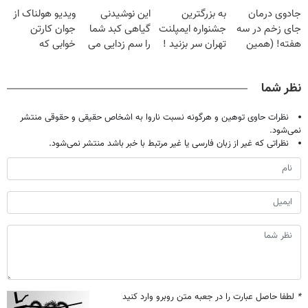
فقط با ۲۵
گیاهی
پک سفید کننده
بدون عمل
جادوی درمان
به بزرگترین
این نوشیدنی
ویدیو هولناک از
میلیون تومان!!!
خانگی
درمانش کرد؟؟؟؟
جای زخم در سه
جشنواره ایمپلنت
گیاهی کبد شما
جوان کارتن
هفته! (همین
تهران سر بزنید !
را سم زدایی می
خوابی که
حالا رایگان
| فقط ۲۵
کند (با ضمانت
میلیاردر شد.
صحبت کنید)
میلیون !
مرجوعی)
آموزش رایگان
نظر شما
نظرات حاوی توهین و هرگونه نسبت ناروا به اشخاص حقیقی و حقوقی منتشر
نمی‌شود.
نظراتی که غیر از زبان فارسی یا غیر مرتبط با خبر باشد منتشر نمی‌شود.
*
لطفا حاصل عبارت را در جعبه متن روبرو وارد کنید