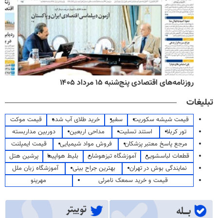
روزنامه‌های اقتصادی پنج‌شنبه ۱۵ مرداد ۱۴۰۵
تبلیغات
قیمت شیشه سکوریت
سفیر
خرید طلای آب شده
قیمت موکت
تور کربلا
استند تسلیت
مداحی اربعین
دوربین مداربسته
مرجع پاسخ معتبر پزشکان
فروش مواد شیمیایی
قیمت ایمپلنت
قطعات لباسشویی
آموزشگاه تیزهوشان
بلیط هواپیما
پرشین هتل
نمایندگی بوش در تهران
بهترین جراح بینی
آموزشگاه زبان ملل
قیمت و خرید سمعک نامرئی
مهرینو