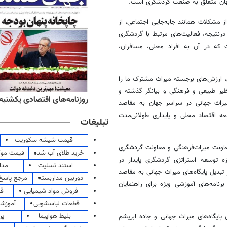
 جهان متعلق به صنعت گردشگری است.
ز مشکلات همانند جابه‌جایی اجتماعی، از
نتیجه، فعالیت‌های مرتبط با گردشگری
ست که در آن به افراد محلی، مسافران،
راث جهانی، ارزش‌های برجسته میراث مشترک ما را
نظیر طبیعی و فرهنگی و بیانگر گذشته و
ه‌های اقتصادی یکشنبه ۱۸ مرداد ۱۴۰۵
روزنامه‌های صبح یکشنبه ۱۸ مرداد ۱۴۰۵
 میراث جهانی در سراسر جهان به مقاصد
عه اقتصاد محلی و پایداری طولانی‌مدت
تبلیغات
قیمت شیشه سکوریت
 ظرفیت‌سازی ــ که در سپتامبر ۲۰۱۶ با همکاری معاونت میراث‌فرهنگی و معاونت گردشگری
خرید طلای آب شده
قیمت مو
 توسعه استراتژی گردشگری پایدار در
استند تسلیت
مدا
 تبدیل پایگاه‌های میراث جهانی به مقاصد
دوربین مداربسته
مرجع پاسخ 
رنامه‌های آموزشی ویژه برای راهنمایان
فروش مواد شیمیایی
قی
قطعات لباسشویی
آموزشگ
بلیط هواپیما
پر
 پایگاه‌های میراث جهانی و جاده ابریشم