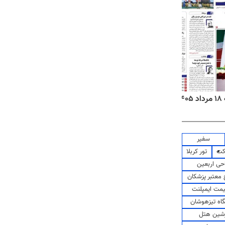
روزنامه‌های اقتصادی شنبه ۱۷ مرداد ۱۴۰۵
روزنام
سفیر
کت
تور کربلا
حی اربعین
معتبر پزشکان
مت ایمپلنت
اه تیزهوشان
شین هتل