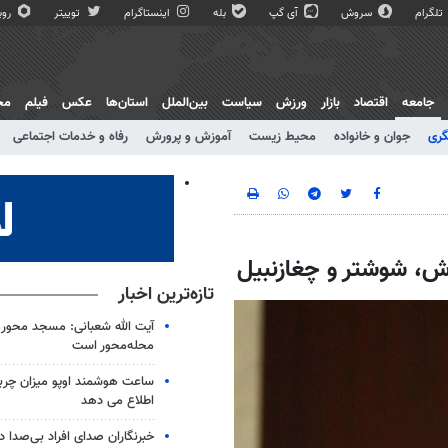
تلگرام
سروش
آی گپ
بله
اینستاگرام
توییتر
روبی
جامعه
اقتصاد
بازار
ورزش
سیاست
بین‌الملل
استان‌ها
عکس
فیلم
مج
گری
جوان و خانواده
محیط زیست
آموزش و پرورش
رفاه و خدمات اجتماعی
ش، شوشتر و چغازنبیل
تازه‌ترین اخبار
آیت الله شعبانی: مسجد محور 
محله‌محور است
ساعت هوشمند اوپو میزان چرب
اطلاع می دهد
خبرنگاران صدای افراد بی‌صدا 