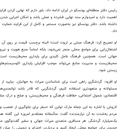
رئیس دفتر منطقه‌ای یونسکو در ایران ادامه داد: باور دارم که نهایی کردن فرا
اهمیت دارد و امیدوارم سند نهایی فشرده و عملی باشد و امکان اجرایی شدن 
داشته باشد. دفتر یونسکو نیز به‌صورت مستمر و کامل از این فرایند حمایت 
داد.
او تصریح کرد: فرهنگ مبتنی بر ثروت است؛ البته برچسب قیمت بر روی آن ق
اشتغال‌زایی برای جوامع محلی منجر نمی‌شود، بلکه اساساً منبع هویت و نیر
جهانی است. همچنین فرهنگ عامل کلیدی برای پایداری محیط‌زیست است
محیط‌زیست و مدیریت منابع می‌تواند موجب افزایش پایداری اکوسیستم‌ها
زیستی شود.
او افزود: گردشگری راهی است برای شناساندن میراث به جهانیان. بیایید از 
مسئولانه و متعهدتری استفاده کنیم، گردشگریی که قادر باشد توانمندی‌ها
اقتصادی، شمول اجتماعی، حفاظت فرهنگی و محیط‌زیستی، و صلح و درکِ متقاب
لاروش با اشاره به این جمله مارک تواین که «سفر برای جلوگیری از تعصب و 
مردم به‌شدت به آن نیازمندند» گفت: متأسفانه معتقدم امروزه این گفته هم
یک‌میلیارد گردشگر، هر مسافری متصدی میراث جهانی و سفیر گفت‌وگوی میا
جدیدی برای جوامع محلی ایجاد کنیم و بردباری، احترام و دوستی را میان اف