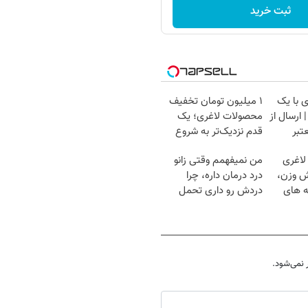
ثبت خرید
 با یک
۱ میلیون تومان تخفیف
ارسال از
محصولات لاغری؛ یک
تبر
قدم نزدیک‌تر به شروع
کاهش وزن
لاغری
من نمیفهمم وقتی زانو
ش وزن،
درد درمان داره، چرا
ه های
دردش رو داری تحمل
میکنی؟❗
نمی‌شود.