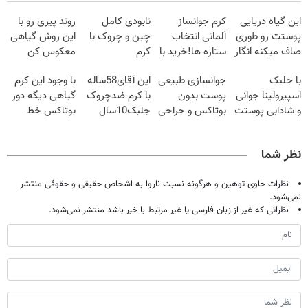
این گیاه دریایی
کرم جوانساز
نابودی کامل
روند پیری رو با
پوستت رو طوری
آلمانی انتخاب
چین و چروک با
این روش گیاهی
صاف میکنه انگار
ستاره ها!خرید با
کرم
معکوس کن
20سال جوون
تخفیف
آلمانی۴۰٪تخفیف
با جلبک
جوانسازی طبیعی
این آقای58ساله
با وجود این کرم
شدی🔥
اسپیرولینا جوانی
پوست بدون
با کرم ضدچروک
گیاهی دیگه دور
و شادابی پوستت
بوتاکس و جراحی
جلبک10سال
بوتاکس خط
تضمینه50%تخفیف
😳! خرید با
جوان
قرمز بکش!
تخفیف ویژه
شد(سفارش با
نظر شما
تخفیف)
نظرات حاوی توهین و هرگونه نسبت ناروا به اشخاص حقیقی و حقوقی منتشر
نمی‌شود.
نظراتی که غیر از زبان فارسی یا غیر مرتبط با خبر باشد منتشر نمی‌شود.