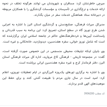
میرچی خاطرنشان کرد: مسافران و شهروندان می توانند هرگونه تخلف در نحوه
ارائه خدمات و نرخ‌گذاری در تأسیسات و مؤسسات گردشگری را با همکاران مربوطه
در دبیرخانه ستاد هماهنگی خدمات سفر در میان بگذارند
.
مدیرکل میراث فرهنگی، صنایع‌دستی و گردشگری استان البرز با اشاره به اجرایی
شدن طرح نوروز گاه در سطح استان، تصریح کرد: این برنامه به سبب قدردانی و
پاسداشت آیین‌ها و خرده‌فرهنگ‌های حاکم در جامعه اسلامی ایران برگزارشده که
است که شامل نوروز خوانی، سفره هفت‌سین، دیدوبازدید، خانه‌تکانی و غیره است.
وی بابیان اینکه تبلیغات محیطی منسجمی در این خصوص صورت گرفته است،
گفت: در مجموعه تاریخی - فرهنگی کاخ مروارید، اداره کل میراث فرهنگی استان
البرز، دفتر فرماندار کرج و غیره سفره هفت‌سین ایرانی برپاشده است
.
وی با اشاره به برگزاری تورهای یک‌روزه البرزگردی در ایام تعطیلات نوروزی، اعلام
کرد: امید است در سال جاری مردم با طبیعت آشتی کنند و برای حفظ این
موهبت‌های الهی قدم بردارند
.
کد مطلب
3936200