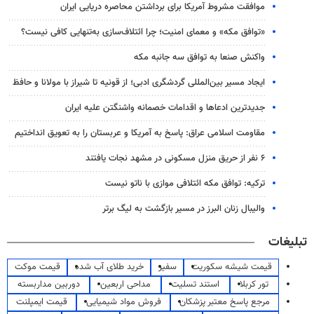
موافقت مشروط آمریکا برای برداشتن محاصره دریایی ایران
«توافق مکه» و معمای امنیت؛ چرا ائتلاف‌سازی به‌تنهایی کافی نیست؟
واکنش صنعا به توافق سه جانبه مکه
ایجاد مسیر بین‌المللی گردشگری ادبی؛ از قونیه تا شیراز با مولانا و حافظ
جدیدترین ادعاها و اقدامات خصمانه واشنگتن علیه ایران
مقاومت اسلامی عراق: پاسخ به آمریکا و عربستان را به تعویق انداختیم
۶ نفر از حریق منزل مسکونی در مشهد نجات یافتند
ترکیه: توافق مکه ائتلافی موازی با ناتو نیست
والیبال زنان البرز در مسیر بازگشت به لیگ برتر
تبلیغات
قیمت شیشه سکوریت
سفیر
خرید طلای آب شده
قیمت موکت
تور کربلا
استند تسلیت
مداحی اربعین
دوربین مداربسته
مرجع پاسخ معتبر پزشکان
فروش مواد شیمیایی
قیمت ایمپلنت