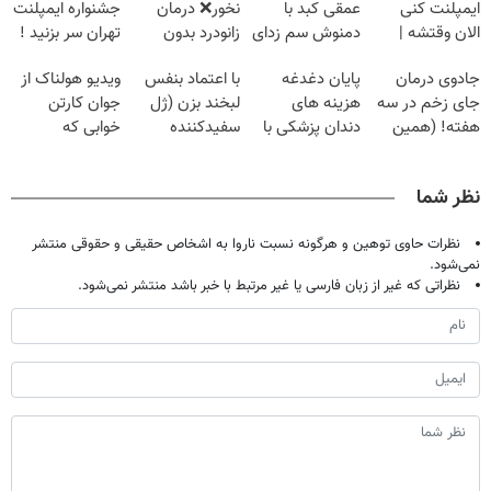
ایمپلنت کنی
عمقی کبد با
نخور❌ درمان
جشنواره ایمپلنت
الان وقتشه |
دمنوش سم زدای
زانودرد بدون
تهران سر بزنید !
فقط با ۲۵
گیاهی
قرص
| فقط ۲۵
جادوی درمان
پایان دغدغه
با اعتماد بنفس
ویدیو هولناک از
میلیون تومان!!!
میلیون !
جای زخم در سه
هزینه های
لبخند بزن (ژل
جوان کارتن
هفته! (همین
دندان پزشکی با
سفیدکننده
خوابی که
حالا رایگان
پک سفید کننده
دندان40%تخفیف)
میلیاردر شد.
صحبت کنید)
خانگی
آموزش رایگان
نظر شما
نظرات حاوی توهین و هرگونه نسبت ناروا به اشخاص حقیقی و حقوقی منتشر
نمی‌شود.
نظراتی که غیر از زبان فارسی یا غیر مرتبط با خبر باشد منتشر نمی‌شود.