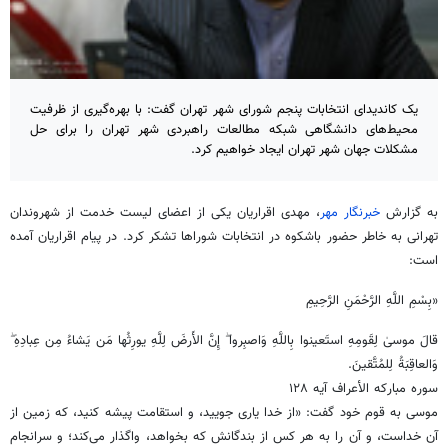
یک کاندیدای انتخابات پنجم شورای شهر تهران گفت: با بهره‌گیری از ظرفیت
محیط‌های دانشگاهی شبکه مطالعات راهبردی شهر تهران را برای حل
مشکلات جهان شهر تهران ایجاد خواهیم کرد.
به گزارش
خبرنگار مهر
، مهدی اقراریان یکی از اعضای لیست خدمت از شهروندان
تهرانی به خاطر حضور باشکوه در انتخابات شوراها تشکر کرد. در پیام اقراریان آمده
است:
«بِسْمِ اللَّهِ الرَّحْمَنِ الرَّحِیمِ
قالَ موسیٰ لِقَومِهِ استَعینوا بِاللَّهِ وَاصبِروا ۖ إِنَّ الأَرضَ لِلَّهِ یورِثُها مَن یَشاءُ مِن عِبادِهِ ۖ
وَالعاقِبَةُ لِلمُتَّقینَ.
سوره مبارکه الأعراف آیه ۱۲۸
موسی به قوم خود گفت: «از خدا یاری جویید، و استقامت پیشه کنید، که زمین از
آن خداست، و آن را به هر کس از بندگانش که بخواهد، واگذار می‌کند؛ و سرانجام