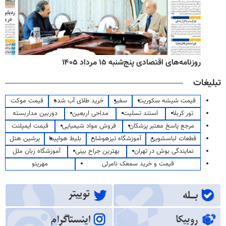
روزنامه‌های اقتصادی پنج‌شنبه ۱۵ مرداد ۱۴۰۵
تبلیغات
قیمت شیشه سکوریت
سفیر
خرید طلای آب شده
قیمت موکت
تور کربلا
استند تسلیت
مداحی اربعین
دوربین مداربسته
مرجع پاسخ معتبر پزشکان
فروش مواد شیمیایی
قیمت ایمپلنت
قطعات لباسشویی
آموزشگاه تیزهوشان
بلیط هواپیما
پرشین هتل
نمایندگی بوش در تهران
بهترین جراح بینی
آموزشگاه زبان ملل
قیمت و خرید سمعک نامرئی
مهرینو