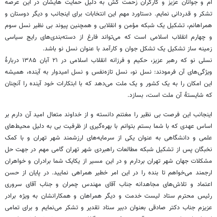
ام و جوانان عزیز و کارگران زحمت کش به دلیل حمایت هایشان در این عرصه
تشکر و قدردانی نمایم. دستاورد مهم این انتخابات برای اینجانب و دیگر دوستان و
همراهانم، تشکیل یک شبکه مؤمن و انقلابی و همچنین پیوند بی نظیر نسل سوم
و چهارم انقلاب اسلامی است که می‌تواند فارغ از دسته‌بندی‌های رایج سیاسی
زمینه ساز تشکیل یک تشکل جوان و کارآمد با عنوان نسل نو باشد.
نسلی نو که رهبر عزیز، حکیم و فرزانه انقلاب اسلامی در ۲۱ آبان ۱۳۸۵ دربارهٔ
ویژگی‌های آن فرمودند: نسل نو، نسل تازه‌نفس و نسل امیدوار به آینده، همیشه
این امکان را به یک کشور و یک ملت می‌دهد که با ابتکارات خود آینده را آنچنان
که شایستهٔ آن ملت است، بسازد.
اینجانب این فرصت بی نظیر را مغتنم دانسته و از خداوند متعال امید آن دارم بر
اساس عهدی که با شما بستم بتوانم با بهره‌گیری از ظرفیت بی به دلیل محیط‌های
علمی و دانشگاهی به عنوان یکی از سرمایه‌های ارزشمند شهر تهران و با کمک
نخبگان پس از تشکیل شبکه مطالعات راهبردی شهر تهران گامی مهم در جهت حل
مشکلات جهان شهر تهران بردارم و در این مسیر از یکایک شما برادران و خواهران
ارجمند می‌خواهم تا بنده را در این امر خطیر همراهی نمایید. در پایان از حسن
اعتماد و تلاش‌های مجاهدانه جناب آقای مهندس چمران و جناب آقای سروری
رئیس محترم ستاد لیست خدمت و دیگر همراهان و همکارانشان به ویژه برادر
عزیزم جناب دکتر صادقی بعنوان دبیر ستاد تقدیر و تشکر می‌نمایم و برای تمامی