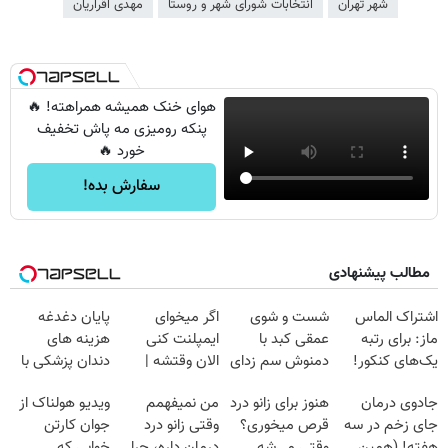
شهر تهران
انتخابات شورای شهر و روستا
مهدی اقراریان
هوای خنک همیشه همراهته! 🔥
پنکه رومیزی مه پاش تخفیف
خورد 🔥
سفارش بده!
مطالب پیشنهادی
اشتراک الماس
شست و شوی
اگر میخوای
پایان دغدغه
ماز: برای رتبه
عمقی کبد با
ایمپلنت کنی
هزینه های
یک‌های کنکور!
دمنوش سم زدای
الان وقتشه |
دندان پزشکی با
گیاهی
فقط با ۲۵
پک سفید کننده
جادوی درمان
هنوز برای زانو درد
من نمیفهمم
ویدیو هولناک از
میلیون تومان!!!
خانگی
جای زخم در سه
قرص میخوری؟
وقتی زانو درد
جوان کارتن
هفته! (همین
وقتی می‌شه
درمان داره، چرا
خوابی که