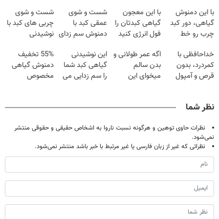
با این دمنوش
با این معجون
شست و شوی
شست و شوی
گیاهی، دور کبد
گیاهی کبدتان را
عمقی کبد با
چربی های کبد با
چرب رو خط
فول انرژی کنید
دمنوش سم زدای
نوشیدنی
بکش!
گیاهی
گیاهی(55%تخفیف)
خداحافظی با
اگه عمر طولانی و
این نوشیدنی
55% تخفیف
کمردرد، بدون
بدن سالم
گیاهی کبد شما
دمنوش گیاهی
قرص و آمپول
میخوای این
را سم زدایی می
مخصوص
نوشیدنی رو با
کند (با ضمانت
کبد(بزن اینجا)
تخفیف بخر
مرجوعی)
نظر شما
نظرات حاوی توهین و هرگونه نسبت ناروا به اشخاص حقیقی و حقوقی منتشر
نمی‌شود.
نظراتی که غیر از زبان فارسی یا غیر مرتبط با خبر باشد منتشر نمی‌شود.