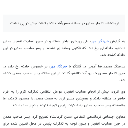
کرمانشاه- انفجار معدن در منطقه خسروآباد دالاهو تلفات جانی در پی داشت.
به گزارش
خبرنگار مهر
، طی روزهای اواخر هفته و در حین عملیات انفجار معدن
دالاهو، حادثه ای رخ داد -که تاکنون رسانه ای نشده- و پسر صاحب معدن در این
حادثه کشته شد.
سرهنگ محمدرضا آمویی در گفتگو با
خبرنگار مهر
، در خصوص حادثه رخ داده در
حین انفجار معدن خسرو آباد دالاهو گفت: در این حادثه پسر صاحب معدن کشته
شد.
وی افزود: پیش از انجام عملیات انفجار، عوامل انتظامی تذکرات لازم را به افراد
حاضر در منطقه دادند و همچنین مسیر تردد به سمت معدن را مسدود کردند، اما
متاسفانه پسر صاحب معدن به تذکرات پلیس توجه نکرده و دچار صدمه شد.
معاون اجتماعی فرماندهی انتظامی استان کرمانشاه تصریح کرد: پسر صاحب معدن
در حین عملیات انفجار و بدون توجه به تذکرات پلیس در محل تعیین شده برای